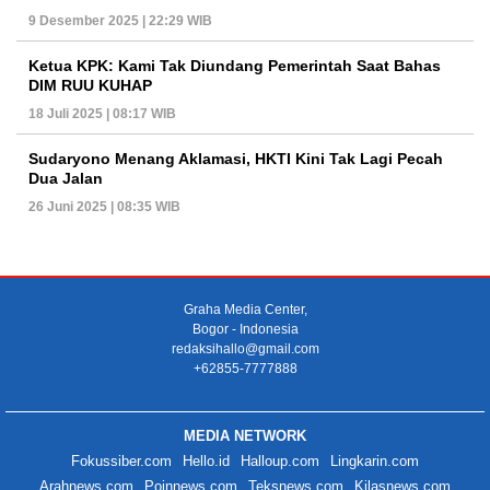
9 Desember 2025 | 22:29 WIB
Ketua KPK: Kami Tak Diundang Pemerintah Saat Bahas
DIM RUU KUHAP
18 Juli 2025 | 08:17 WIB
Sudaryono Menang Aklamasi, HKTI Kini Tak Lagi Pecah
Dua Jalan
26 Juni 2025 | 08:35 WIB
Graha Media Center,
Bogor - Indonesia
redaksihallo@gmail.com
+62855-7777888
MEDIA NETWORK
Fokussiber.com
Hello.id
Halloup.com
Lingkarin.com
Arahnews.com
Poinnews.com
Teksnews.com
Kilasnews.com