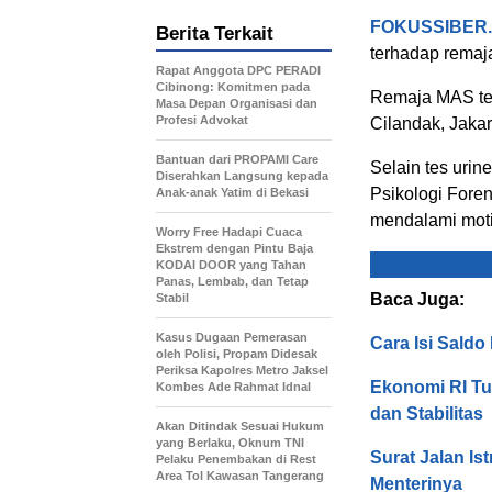
FOKUSSIBER
Berita Terkait
terhadap remaja
Rapat Anggota DPC PERADI
Cibinong: Komitmen pada
Remaja MAS te
Masa Depan Organisasi dan
Profesi Advokat
Cilandak, Jakar
Bantuan dari PROPAMI Care
Selain tes urin
Diserahkan Langsung kepada
Psikologi Foren
Anak-anak Yatim di Bekasi
mendalami mot
Worry Free Hadapi Cuaca
Ekstrem dengan Pintu Baja
KODAI DOOR yang Tahan
Panas, Lembab, dan Tetap
Baca Juga:
Stabil
Kasus Dugaan Pemerasan
Cara Isi Sald
oleh Polisi, Propam Didesak
Periksa Kapolres Metro Jaksel
Ekonomi RI Tu
Kombes Ade Rahmat Idnal
dan Stabilitas
Akan Ditindak Sesuai Hukum
yang Berlaku, Oknum TNI
Surat Jalan Is
Pelaku Penembakan di Rest
Area Tol Kawasan Tangerang
Menterinya