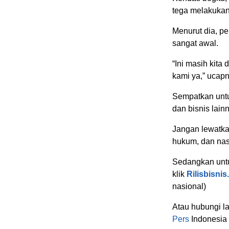
tega melakukan
Menurut dia, p
sangat awal.
“Ini masih kita 
kami ya,” ucapn
Sempatkan untu
dan bisnis lain
Jangan lewatkan
hukum, dan nas
Sedangkan untuk
klik
Rilisbisni
nasional)
Atau hubungi 
Pers
Indonesia 