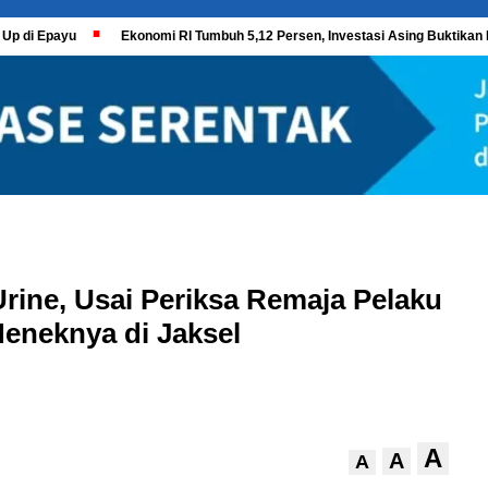
 Up di Epayu
Ekonomi RI Tumbuh 5,12 Persen, Investasi Asing Buktikan 
Urine, Usai Periksa Remaja Pelaku
neknya di Jaksel
A
A
A