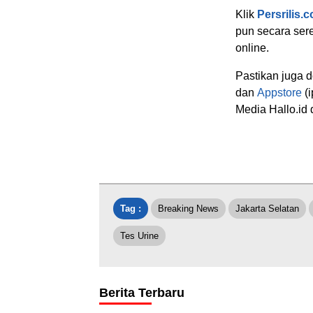
Klik
Persrilis.
pun secara sere
online.
Pastikan juga 
dan
Appstore
(i
Media Hallo.id 
Tag :
Breaking News
Jakarta Selatan
Tes Urine
Berita Terbaru