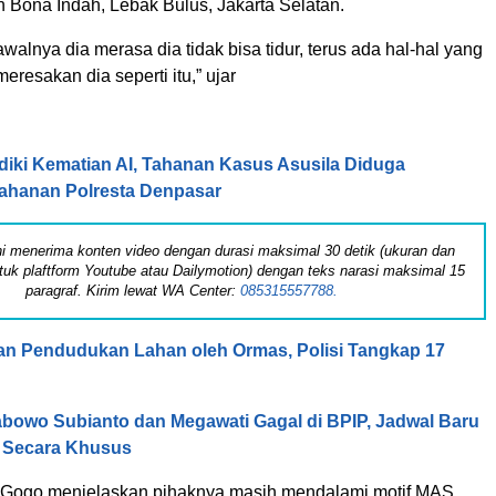
Bona Indah, Lebak Bulus, Jakarta Selatan.
awalnya dia merasa dia tidak bisa tidur, terus ada hal-hal yang
eresakan dia seperti itu,” ujar
idiki Kematian AI, Tahanan Kasus Asusila Diduga
Tahanan Polresta Denpasar
 ini menerima konten video dengan durasi maksimal 30 detik (ukuran dan
tuk plaftform Youtube atau Dailymotion) dengan teks narasi maksimal 15
paragraf. Kirim lewat WA Center:
085315557788.
n Pendudukan Lahan oleh Ormas, Polisi Tangkap 17
bowo Subianto dan Megawati Gagal di BPIP, Jadwal Baru
 Secara Khusus
, Gogo menjelaskan pihaknya masih mendalami motif MAS