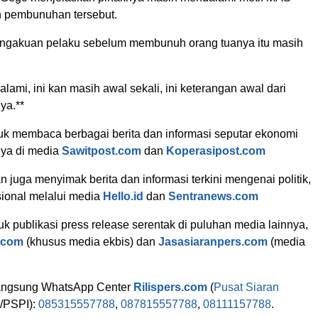
 pembunuhan tersebut.
engakuan pelaku sebelum membunuh orang tuanya itu masih
dalami, ini kan masih awal sekali, ini keterangan awal dari
ya.**
k membaca berbagai berita dan informasi seputar ekonomi
nya di media
Sawitpost.com
dan
Koperasipost.com
 juga menyimak berita dan informasi terkini mengenai politik,
ional melalui media
Hello.id
dan
Sentranews.com
 publikasi press release serentak di puluhan media lainnya,
s.com
(khusus media ekbis) dan
Jasasiaranpers.com
(media
langsung WhatsApp Center
Rilispers.com
(
Pusat Siaran
/PSPI):
085315557788
,
087815557788
,
08111157788
.