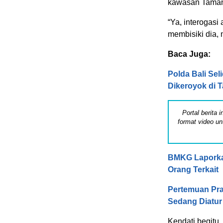
kawasan Taman 
“Ya, interogasi 
membisiki dia, m
Baca Juga:
Polda Bali Sel
Dikeroyok di 
Portal berita
format video un
BMKG Laporka
Orang Terkait
Pertemuan Pra
Sedang Diatur
Kendati begitu