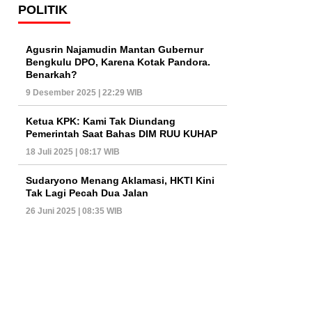
POLITIK
Agusrin Najamudin Mantan Gubernur
Bengkulu DPO, Karena Kotak Pandora.
Benarkah?
9 Desember 2025 | 22:29 WIB
Ketua KPK: Kami Tak Diundang
Pemerintah Saat Bahas DIM RUU KUHAP
18 Juli 2025 | 08:17 WIB
Sudaryono Menang Aklamasi, HKTI Kini
Tak Lagi Pecah Dua Jalan
26 Juni 2025 | 08:35 WIB