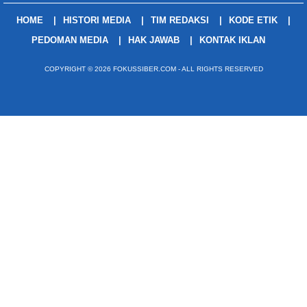
HOME
HISTORI MEDIA
TIM REDAKSI
KODE ETIK
PEDOMAN MEDIA
HAK JAWAB
KONTAK IKLAN
COPYRIGHT © 2026 FOKUSSIBER.COM - ALL RIGHTS RESERVED