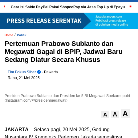
Cara Isi Saldo PayPal Pakai ShopeePay via Jasa Top Up di Epayu
/
Home
Politik
Pertemuan Prabowo Subianto dan
Megawati Gagal di BPIP, Jadwal Baru
Sedang Diatur Secara Khusus
Tim Fokus Siber
- Pewarta
Rabu, 21 Mei 2025
Presiden Prabowo Subianto dan Presiden ke-5 RI Megawati Soekarnoputri.
(Instagram.com/@presidenmegawati)
A
A
A
JAKARTA
– Selasa pagi, 20 Mei 2025, Gedung
Nusantara IV Kompleks Parlemen Jakarta semestinya