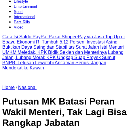
Lifestyle
Entertainment
Sport
Internasional
Pers Rilis
Video
Cara Isi Saldo PayPal Pakai ShopeePay via Jasa Top Up di
Epayu
Ekonomi RI Tumbuh 5,12 Persen, Investasi Asing
Buktikan Daya Saing dan Stabilitas
Surat Jalan Istri Menteri
UMKM Meledak, KPK Bidik Sekjen dan Menterinya
Lubang
Jalan, Lubang Moral: KPK Ungkap Suap Proyek Sumut
BNPB: Letusan Lewotobi Ancaman Serius, Jangan
Mendekat ke Kawah
Home
/
Nasional
Putusan MK Batasi Peran
Wakil Menteri, Tak Lagi Bisa
Rangkap Jabatan