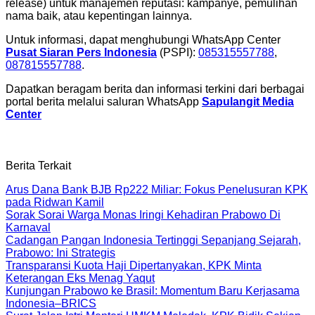
release) untuk manajemen reputasi: kampanye, pemulihan
nama baik, atau kepentingan lainnya.
Untuk informasi, dapat menghubungi WhatsApp Center
Pusat Siaran Pers Indonesia
(PSPI):
085315557788
,
087815557788
.
Dapatkan beragam berita dan informasi terkini dari berbagai
portal berita melalui saluran WhatsApp
Sapulangit Media
Center
Berita Terkait
Arus Dana Bank BJB Rp222 Miliar: Fokus Penelusuran KPK
pada Ridwan Kamil
Sorak Sorai Warga Monas Iringi Kehadiran Prabowo Di
Karnaval
Cadangan Pangan Indonesia Tertinggi Sepanjang Sejarah,
Prabowo: Ini Strategis
Transparansi Kuota Haji Dipertanyakan, KPK Minta
Keterangan Eks Menag Yaqut
Kunjungan Prabowo ke Brasil: Momentum Baru Kerjasama
Indonesia–BRICS