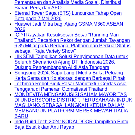
Pemantauan dan Analisis Media Sosial, Distribusi
Siaran Pers, dan AEO
Eternal Tower Saga (ETS) Luncurkan Tahap Open
Beta pada 7 Mei 2026
Huawei Jadi Mitra bagi Ajang GSMA M360 ASEAN
2026
iQIYI Rayakan Kesuksesan Besar “Running Man
Thailand”, Pecahkan Rekor dengan Jumlah Tayangan
6,85 Miliar pada Berbagai Platform dan Perkuat Status
sebagai “Raja Variety Show”
HIKSEMI Tampilkan Solusi Penyimpanan Data untuk
Seluruh Skenario di Ajang DTI Indonesia 2026,
Dukung Pengembangan AI di Asia Tenggara
Songsong 2024, Sapu Langit Media Buka Peluang
Kerja Sama dan Kolaborasi dengan Berbagai Pihak
Techman Robot Bidik Pasar Manufaktur Cerdas Asia
Tenggara di Pameran Otomatisasi Thailand
MONDEVITA MENGAKUISISI SAHAM MAYORITAS
DI UNDERSCORE DISTRICT, PERUSAHAAN INDUK
MAGLIANO, SEBAGAI LANGKAH KEDUA DALAM
MEMBANGUN PLATFORM MEREK MEWAH ITALIA
BARU
Indo Build Tech 2024: KODAI DOOR Tampilkan Pintu
Baja Estetik dan Anti Rayap