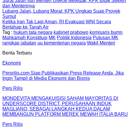
Surat Jalan Istri Menteri UMKM Meledak, KPK Bidik Sekjen
dan Menterinya
Lubang Jalan, Lubang Moral: KPK Ungkap Suap Proyek
Sumut
Ketika Iran Tak Lagi Aman, RI Evakuasi WNI Secara
Bertahap ke Tanah Air
Tag :
hukum tata negara
kabinet prabowo
komisaris bumn
Mahkamah Konstitusi
MK
Politik Indonesia
Putusan MK
rangkap jabatan
uu kementerian negara
Wakil Menteri
Berita Terbaru
Ekonomi
Persrilis.com Siap Publikasikan Press Release Anda, Jika
Ingin Tampil di Media Ekonomi dan Bisnis
Pers Rilis
MONDEVITA MENGAKUISISI SAHAM MAYORITAS DI
UNDERSCORE DISTRICT, PERUSAHAAN INDUK
MAGLIANO, SEBAGAI LANGKAH KEDUA DALAM
MEMBANGUN PLATFORM MEREK MEWAH ITALIA BARU
Pers Rilis