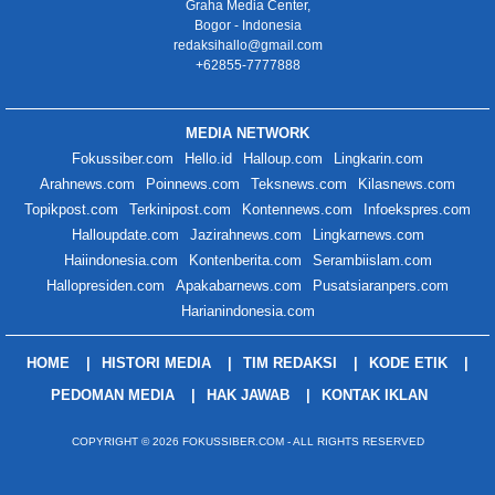
Graha Media Center,
Bogor - Indonesia
redaksihallo@gmail.com
+62855-7777888
MEDIA NETWORK
Fokussiber.com
Hello.id
Halloup.com
Lingkarin.com
Arahnews.com
Poinnews.com
Teksnews.com
Kilasnews.com
Topikpost.com
Terkinipost.com
Kontennews.com
Infoekspres.com
Halloupdate.com
Jazirahnews.com
Lingkarnews.com
Haiindonesia.com
Kontenberita.com
Serambiislam.com
Hallopresiden.com
Apakabarnews.com
Pusatsiaranpers.com
Harianindonesia.com
HOME
HISTORI MEDIA
TIM REDAKSI
KODE ETIK
PEDOMAN MEDIA
HAK JAWAB
KONTAK IKLAN
COPYRIGHT © 2026 FOKUSSIBER.COM - ALL RIGHTS RESERVED