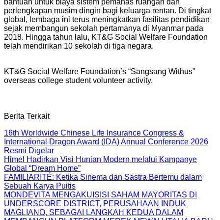
bantuan untuk biaya sistem pemanas ruangan dan
perlengkapan musim dingin bagi keluarga rentan. Di tingkat
global, lembaga ini terus meningkatkan fasilitas pendidikan
sejak membangun sekolah pertamanya di Myanmar pada
2018. Hingga tahun lalu, KT&G Social Welfare Foundation
telah mendirikan 10 sekolah di tiga negara.
KT&G Social Welfare Foundation’s “Sangsang Withus”
overseas college student volunteer activity.
Berita Terkait
16th Worldwide Chinese Life Insurance Congress &
International Dragon Award (IDA) Annual Conference 2026
Resmi Digelar
Himel Hadirkan Visi Hunian Modern melalui Kampanye
Global “Dream Home”
FAMILIARITÉ: Ketika Sinema dan Sastra Bertemu dalam
Sebuah Karya Puitis
MONDEVITA MENGAKUISISI SAHAM MAYORITAS DI
UNDERSCORE DISTRICT, PERUSAHAAN INDUK
MAGLIANO, SEBAGAI LANGKAH KEDUA DALAM