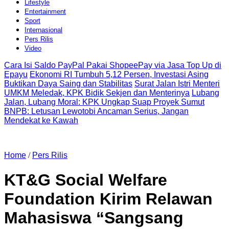
Lifestyle
Entertainment
Sport
Internasional
Pers Rilis
Video
Cara Isi Saldo PayPal Pakai ShopeePay via Jasa Top Up di
Epayu
Ekonomi RI Tumbuh 5,12 Persen, Investasi Asing
Buktikan Daya Saing dan Stabilitas
Surat Jalan Istri Menteri
UMKM Meledak, KPK Bidik Sekjen dan Menterinya
Lubang
Jalan, Lubang Moral: KPK Ungkap Suap Proyek Sumut
BNPB: Letusan Lewotobi Ancaman Serius, Jangan
Mendekat ke Kawah
Home
/
Pers Rilis
KT&G Social Welfare
Foundation Kirim Relawan
Mahasiswa “Sangsang