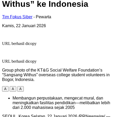
Withus” ke Indonesia
Tim Fokus Siber
- Pewarta
Kamis, 22 Januari 2026
URL berhasil dicopy
URL berhasil dicopy
Group photo of the KT&G Social Welfare Foundation’s
“Sangsang Withus” overseas college student volunteers in
Bogor, Indonesia.
A
A
A
Membangun perpustakaan, mengecat mural, dan
meningkatkan fasilitas pendidikan—melibatkan lebih
dari 2.000 mahasiswa sejak 2005
SEOUL, Korea Selatan, 22 Januari 2026 /PRNewswire/ —