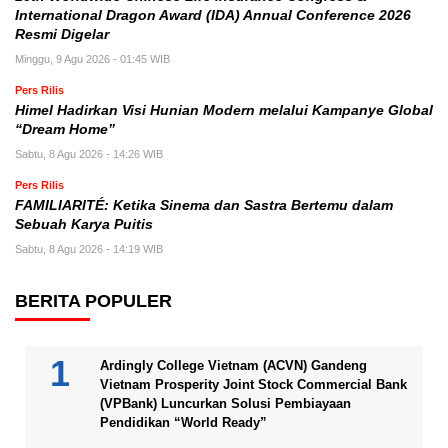
International Dragon Award (IDA) Annual Conference 2026
Resmi Digelar
Minggu, 9 Agu 2026 - 01:45 WIB
Pers Rilis
Himel Hadirkan Visi Hunian Modern melalui Kampanye Global
“Dream Home”
Sabtu, 8 Agu 2026 - 14:26 WIB
Pers Rilis
FAMILIARITÉ: Ketika Sinema dan Sastra Bertemu dalam
Sebuah Karya Puitis
Sabtu, 8 Agu 2026 - 14:19 WIB
BERITA POPULER
Ardingly College Vietnam (ACVN) Gandeng
Vietnam Prosperity Joint Stock Commercial Bank
(VPBank) Luncurkan Solusi Pembiayaan
Pendidikan “World Ready”