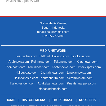
26 Juni 2025 | 08:35 WIB
Graha Media Center,
Bogor - Indonesia
redaksihallo@gmail.com
+62855-7777888
MEDIA NETWORK
Fokussiber.com
Hello.id
Halloup.com
Lingkarin.com
Arahnews.com
Poinnews.com
Teksnews.com
Kilasnews.com
Topikpost.com
Terkinipost.com
Kontennews.com
Infoekspres.com
Halloupdate.com
Jazirahnews.com
Lingkarnews.com
Haiindonesia.com
Kontenberita.com
Serambiislam.com
Hallopresiden.com
Apakabarnews.com
Pusatsiaranpers.com
Harianindonesia.com
HOME
HISTORI MEDIA
TIM REDAKSI
KODE ETIK