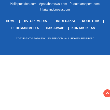
Hallopresiden.com
Apakabarnews.com
Pusatsiaranpers.com
Harianindonesia.com
HOME
HISTORI MEDIA
TIM REDAKSI
KODE ETIK
PEDOMAN MEDIA
HAK JAWAB
KONTAK IKLAN
COPYRIGHT © 2026 FOKUSSIBER.COM - ALL RIGHTS RESERVED