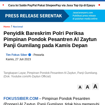
Cara Isi Saldo PayPal Pakai ShopeePay via Jasa Top Up di Epayu
/
Home
Nasional
Penyidik Bareskrim Polri Periksa
Pimpinan Pondok Pesantren Al Zaytun
Panji Gumilang pada Kamis Depan
Tim Fokus Siber
- Pewarta
Kamis, 27 Juli 2023
Tangkapan Layar, Pimpinan Pondok Pesantren Al Zaytun, Panji Gumilang.
(Dok. Youtube.com/Al-Zaytun Official)
A
A
A
FOKUSSIBER.COM
– Pimpinan Pondok Pesantren
(Ponpes) Al Zaytun, Panji Gumilang, tidak bisa memenuhi