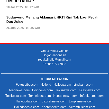
DIM RUU KUHAP
18 Juli 2025 | 08:17 WIB
Sudaryono Menang Aklamasi, HKTI Kini Tak Lagi Pecah
Dua Jalan
26 Juni 2025 | 08:35 WIB
Graha Media Center,
Bogor - Indonesia
redaksihallo@gmail.com
+62855-7777888
MEDIA NETWORK
Fokussiber.com
Hello.id
Halloup.com
Lingkarin.com
Arahnews.com
Poinnews.com
Teksnews.com
Kilasnews.com
Topikpost.com
Terkinipost.com
Kontennews.com
Infoekspres.com
Halloupdate.com
Jazirahnews.com
Lingkarnews.com
Haiindonesia.com
Kontenberita.com
Serambiislam.com