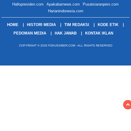
Hallopresiden.com
Apakabarnews.com
Pusatsiaranpers.com
Harianindonesia.com
HOME
HISTORI MEDIA
TIM REDAKSI
KODE ETIK
PEDOMAN MEDIA
HAK JAWAB
KONTAK IKLAN
COPYRIGHT © 2026 FOKUSSIBER.COM - ALL RIGHTS RESERVED