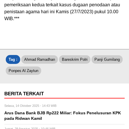
pemeriksaan kedua terkait kasus dugaan penodaan atau
penistaan agama hari ini Kamis (27/7/2023) pukul 10.00
WIB.***
Tag :
Ahmad Ramadhan
Bareskrim Polri
Panji Gumilang
Ponpes Al Zaytun
BERITA TERKAIT
Selasa, 14 Oktober 2025 - 14:43 WIB
Arus Dana Bank BJB Rp222 Miliar: Fokus Penelusuran KPK
pada Ridwan Kamil
Jumat, 29 Agustus 2025 - 10:46 WIB