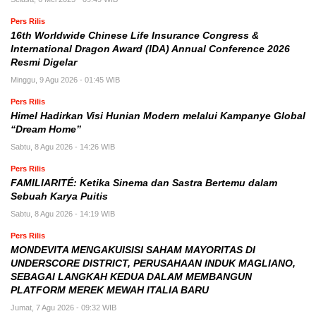
Pers Rilis
16th Worldwide Chinese Life Insurance Congress &
International Dragon Award (IDA) Annual Conference 2026
Resmi Digelar
Minggu, 9 Agu 2026 - 01:45 WIB
Pers Rilis
Himel Hadirkan Visi Hunian Modern melalui Kampanye Global
“Dream Home”
Sabtu, 8 Agu 2026 - 14:26 WIB
Pers Rilis
FAMILIARITÉ: Ketika Sinema dan Sastra Bertemu dalam
Sebuah Karya Puitis
Sabtu, 8 Agu 2026 - 14:19 WIB
Pers Rilis
MONDEVITA MENGAKUISISI SAHAM MAYORITAS DI
UNDERSCORE DISTRICT, PERUSAHAAN INDUK MAGLIANO,
SEBAGAI LANGKAH KEDUA DALAM MEMBANGUN
PLATFORM MEREK MEWAH ITALIA BARU
Jumat, 7 Agu 2026 - 09:32 WIB