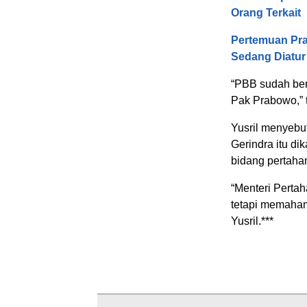
Orang Terkait
Pertemuan Pra
Sedang Diatur
“PBB sudah ber
Pak Prabowo,” 
Yusril menyebu
Gerindra itu d
bidang pertahan
“Menteri Perta
tetapi memahami
Yusril.***