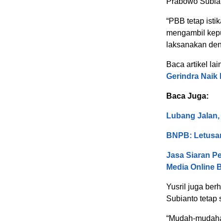
Prabowo Subian
“PBB tetap ist
mengambil kep
laksanakan deng
Baca artikel lai
Gerindra Naik
Baca Juga:
Lubang Jalan
BNPB: Letusa
Jasa Siaran Pe
Media Online 
Yusril juga be
Subianto tetap
“Mudah-mudahan