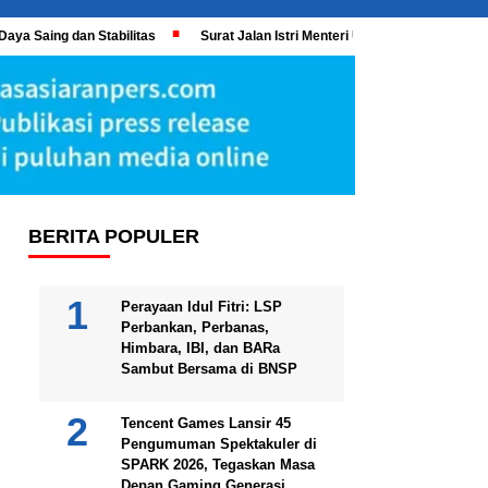
Daya Saing dan Stabilitas
Surat Jalan Istri Menteri UMKM Meledak, KPK 
BERITA POPULER
Perayaan Idul Fitri: LSP
Perbankan, Perbanas,
Himbara, IBI, dan BARa
Sambut Bersama di BNSP
Tencent Games Lansir 45
Pengumuman Spektakuler di
SPARK 2026, Tegaskan Masa
Depan Gaming Generasi