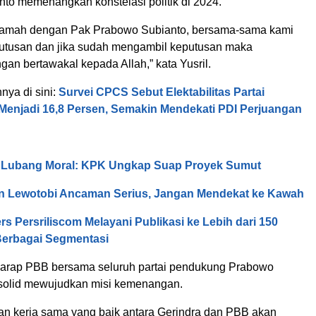
to memenangkan konstelasi politik di 2024.
ikamah dengan Pak Prabowo Subianto, bersama-sama kami
utusan dan jika sudah mengambil keputusan maka
an bertawakal kepada Allah,” kata Yusril.
nnya di sini:
Survei CPCS Sebut Elektabilitas Partai
 Menjadi 16,8 Persen, Semakin Mendekati PDI Perjuangan
, Lubang Moral: KPK Ungkap Suap Proyek Sumut
n Lewotobi Ancaman Serius, Jangan Mendekat ke Kawah
rs Persriliscom Melayani Publikasi ke Lebih dari 150
Berbagai Segmentasi
rharap PBB bersama seluruh partai pendukung Prabowo
 solid mewujudkan misi kemenangan.
 kerja sama yang baik antara Gerindra dan PBB akan