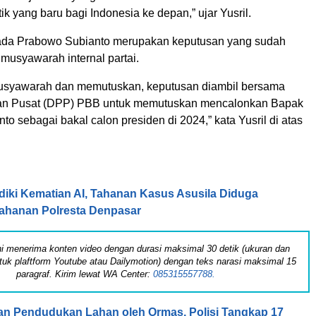
tik yang baru bagi Indonesia ke depan,” ujar Yusril.
da Prabowo Subianto merupakan keputusan yang sudah
 musyawarah internal partai.
usyawarah dan memutuskan, keputusan diambil bersama
n Pusat (DPP) PBB untuk memutuskan mencalonkan Bapak
o sebagai bakal calon presiden di 2024,” kata Yusril di atas
idiki Kematian AI, Tahanan Kasus Asusila Diduga
Tahanan Polresta Denpasar
 ini menerima konten video dengan durasi maksimal 30 detik (ukuran dan
tuk plaftform Youtube atau Dailymotion) dengan teks narasi maksimal 15
paragraf. Kirim lewat WA Center:
085315557788.
n Pendudukan Lahan oleh Ormas, Polisi Tangkap 17