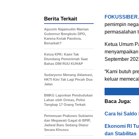
FOKUSSIBER
Berita Terkait
pemimpin nega
Agusrin Najamudin Mantan
permasalahan t
Gubernur Bengkulu DPO,
Karena Kotak Pandora.
Benarkah?
Ketua Umum Par
menyampaikan h
Ketua KPK: Kami Tak
September 202
Diundang Pemerintah Saat
Bahas DIM RUU KUHAP
“Kami butuh pr
Sudaryono Menang Aklamasi,
keluar memecahk
HKTI Kini Tak Lagi Pecah Dua
Jalan
BMKG Laporkan Pendudukan
Lahan oleh Ormas, Polisi
Baca Juga:
Tangkap 17 Orang Terkait
Cara Isi Sald
Pertemuan Prabowo Subianto
dan Megawati Gagal di BPIP,
Jadwal Baru Sedang Diatur
Ekonomi RI Tu
Secara Khusus
dan Stabilitas