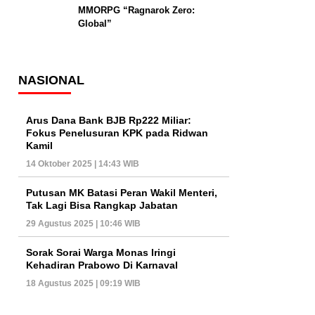
MMORPG “Ragnarok Zero:
Global”
NASIONAL
Arus Dana Bank BJB Rp222 Miliar:
Fokus Penelusuran KPK pada Ridwan
Kamil
14 Oktober 2025 | 14:43 WIB
Putusan MK Batasi Peran Wakil Menteri,
Tak Lagi Bisa Rangkap Jabatan
29 Agustus 2025 | 10:46 WIB
Sorak Sorai Warga Monas Iringi
Kehadiran Prabowo Di Karnaval
18 Agustus 2025 | 09:19 WIB