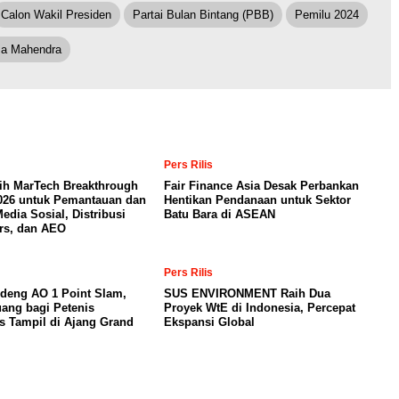
Calon Wakil Presiden
Partai Bulan Bintang (PBB)
Pemilu 2024
hza Mahendra
Pers Rilis
ih MarTech Breakthrough
Fair Finance Asia Desak Perbankan
026 untuk Pemantauan dan
Hentikan Pendanaan untuk Sektor
Media Sosial, Distribusi
Batu Bara di ASEAN
rs, dan AEO
Pers Rilis
deng AO 1 Point Slam,
SUS ENVIRONMENT Raih Dua
ang bagi Petenis
Proyek WtE di Indonesia, Percepat
s Tampil di Ajang Grand
Ekspansi Global