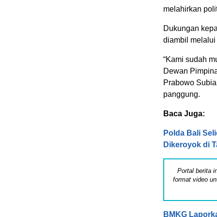
melahirkan poli
Dukungan kepa
diambil melalui
“Kami sudah m
Dewan Pimpina
Prabowo Subiant
panggung.
Baca Juga:
Polda Bali Sel
Dikeroyok di 
Portal berita
format video un
BMKG Laporka