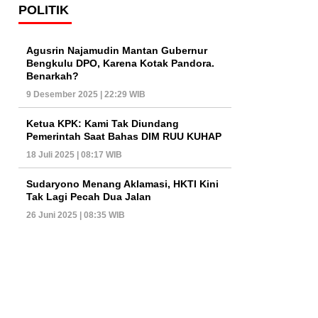
POLITIK
Agusrin Najamudin Mantan Gubernur
Bengkulu DPO, Karena Kotak Pandora.
Benarkah?
9 Desember 2025 | 22:29 WIB
Ketua KPK: Kami Tak Diundang
Pemerintah Saat Bahas DIM RUU KUHAP
18 Juli 2025 | 08:17 WIB
Sudaryono Menang Aklamasi, HKTI Kini
Tak Lagi Pecah Dua Jalan
26 Juni 2025 | 08:35 WIB