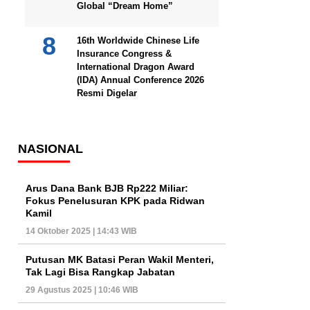
Global “Dream Home”
16th Worldwide Chinese Life
Insurance Congress &
International Dragon Award
(IDA) Annual Conference 2026
Resmi Digelar
NASIONAL
Arus Dana Bank BJB Rp222 Miliar:
Fokus Penelusuran KPK pada Ridwan
Kamil
14 Oktober 2025 | 14:43 WIB
Putusan MK Batasi Peran Wakil Menteri,
Tak Lagi Bisa Rangkap Jabatan
29 Agustus 2025 | 10:46 WIB