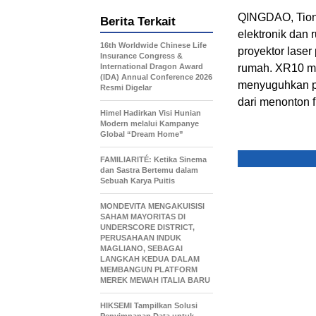
QINGDAO, Tiong
Berita Terkait
elektronik dan
16th Worldwide Chinese Life
proyektor lase
Insurance Congress &
International Dragon Award
rumah. XR10 me
(IDA) Annual Conference 2026
menyuguhkan p
Resmi Digelar
dari menonton 
Himel Hadirkan Visi Hunian
Modern melalui Kampanye
Global “Dream Home”
FAMILIARITÉ: Ketika Sinema
dan Sastra Bertemu dalam
Sebuah Karya Puitis
MONDEVITA MENGAKUISISI
SAHAM MAYORITAS DI
UNDERSCORE DISTRICT,
PERUSAHAAN INDUK
MAGLIANO, SEBAGAI
LANGKAH KEDUA DALAM
MEMBANGUN PLATFORM
MEREK MEWAH ITALIA BARU
HIKSEMI Tampilkan Solusi
Penyimpanan Data untuk