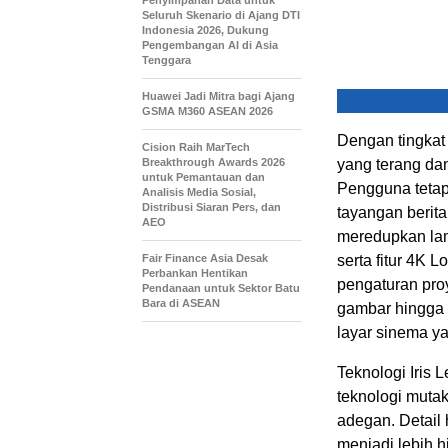
Seluruh Skenario di Ajang DTI
Indonesia 2026, Dukung
Pengembangan AI di Asia
Tenggara
Huawei Jadi Mitra bagi Ajang
GSMA M360 ASEAN 2026
Dengan tingkat
Cision Raih MarTech
Breakthrough Awards 2026
yang terang da
untuk Pemantauan dan
Pengguna tetap 
Analisis Media Sosial,
Distribusi Siaran Pers, dan
tayangan berita 
AEO
meredupkan la
Fair Finance Asia Desak
serta fitur 4K L
Perbankan Hentikan
pengaturan pr
Pendanaan untuk Sektor Batu
Bara di ASEAN
gambar hingga 
layar sinema y
Teknologi Iris 
teknologi mutak
adegan. Detail 
menjadi lebih 