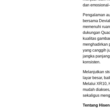
dan emosional—
Pengalaman aud
bersama Deviale
memenuhi ruang
dukungan Quad
kualitas gamba
menghadirkan
yang canggih j
jangka panjang,
konsisten.
Melanjutkan str
layar besar, ba
Melalui XR10, 
mudah diakses, 
sekaligus meng
Tentang Hisen