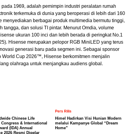
i pada 1969, adalah pemimpin industri peralatan rumah
tronik terkemuka di dunia yang beroperasi di lebih dari 160
e menyediakan berbagai produk multimedia bermutu tinggi,
 tangga, dan solusi TI pintar. Menurut Omdia, volume
sense ukuran 100 inci dan lebih berada di peringkat No.1
25). Hisense merupakan pelopor RGB MiniLED yang terus
novasi generasi baru pada segmen ini. Sebagai sponsor
b World Cup 2026™, Hisense berkomitmen menjalin
idang olahraga untuk menjangkau audiens global.
Pers Rilis
dwide Chinese Life
Himel Hadirkan Visi Hunian Modern
 Congress & International
melalui Kampanye Global “Dream
ward (IDA) Annual
Home”
e 2026 Resmi Digelar