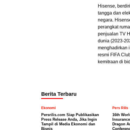
Hisense, berdir
tangga dan elek
negara. Hisens
perangkat rumah
penjualan TV Hi
dunia (2023-20
menghadirkan i
resmi FIFA Clu
kemitraan di b
Berita Terbaru
Ekonomi
Pers Rilis
Persrilis.com Siap Publikasikan
16th Worl
Press Release Anda, Jika Ingin
Insurance
Tampil di Media Ekonomi dan
Dragon A
Bisnis
Conferenc