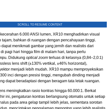
SCROLL TO RESUME CONTENT
 kecerahan 6.000 ANSI lumen, XR10 menghadirkan visual
n tajam, bahkan di ruangan dengan pencahayaan tinggi.
dapat menikmati gambar yang jernih dan realistis dari
di pagi hari hingga film di malam hari, tanpa perlu
mpu. Didukung
optical zoom
terluas di kelasnya (0,84–2,0:1)
ossless lens shift (±130% vertikal, ±46% horizontal),
oyektor menjadi lebih mudah. XR10 mampu memproyeksikan
300 inci dengan presisi tinggi, mengubah dinding menjadi
ang dapat beradaptasi dengan beragam tata letak ruangan.
Lens meningkatkan rasio kontras hingga 60.000:1. Berkat
hir ini, pengaturan kontras berlangsung otomatis untuk setiap
halus pada area gelap tampil lebih jelas, sementara sorotan
hidup, menciptakan pengalaman menonton yang lebih realistis