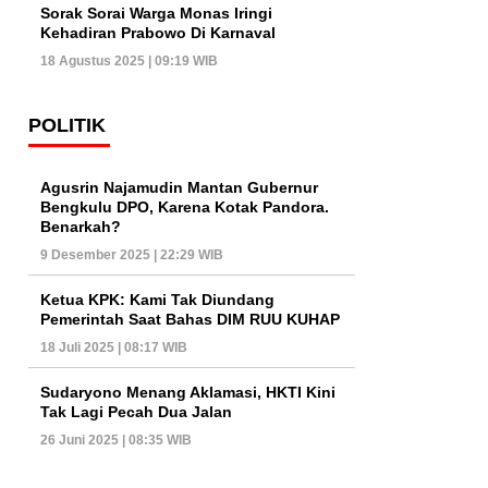
Sorak Sorai Warga Monas Iringi
Kehadiran Prabowo Di Karnaval
18 Agustus 2025 | 09:19 WIB
POLITIK
Agusrin Najamudin Mantan Gubernur
Bengkulu DPO, Karena Kotak Pandora.
Benarkah?
9 Desember 2025 | 22:29 WIB
Ketua KPK: Kami Tak Diundang
Pemerintah Saat Bahas DIM RUU KUHAP
18 Juli 2025 | 08:17 WIB
Sudaryono Menang Aklamasi, HKTI Kini
Tak Lagi Pecah Dua Jalan
26 Juni 2025 | 08:35 WIB