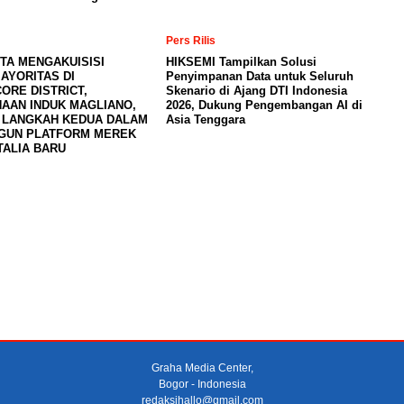
Pers Rilis
TA MENGAKUISISI
HIKSEMI Tampilkan Solusi
AYORITAS DI
Penyimpanan Data untuk Seluruh
ORE DISTRICT,
Skenario di Ajang DTI Indonesia
AAN INDUK MAGLIANO,
2026, Dukung Pengembangan AI di
 LANGKAH KEDUA DALAM
Asia Tenggara
GUN PLATFORM MEREK
TALIA BARU
Graha Media Center,
Bogor - Indonesia
redaksihallo@gmail.com