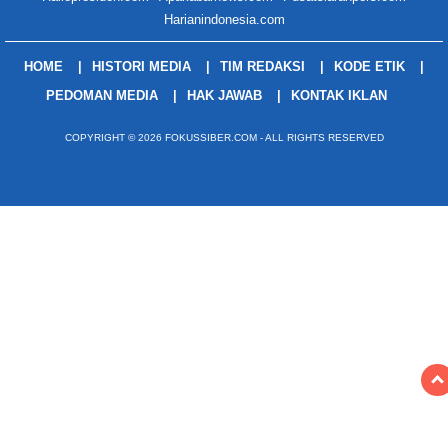
Harianindonesia.com
HOME
HISTORI MEDIA
TIM REDAKSI
KODE ETIK
PEDOMAN MEDIA
HAK JAWAB
KONTAK IKLAN
COPYRIGHT © 2026 FOKUSSIBER.COM - ALL RIGHTS RESERVED