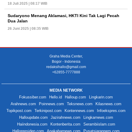
18 Juli 2025 | 08:17 WIB
Sudaryono Menang Aklamasi, HKTI Kini Tak Lagi Pecah
Dua Jalan
26 Juni 2025 | 08:35 WIB
Graha Media Center,
Bogor - Indonesia
redaksihallo@gmail.com
+62855-7777888
MEDIA NETWORK
Fokussiber.com
Hello.id
Halloup.com
Lingkarin.com
Arahnews.com
Poinnews.com
Teksnews.com
Kilasnews.com
Topikpost.com
Terkinipost.com
Kontennews.com
Infoekspres.com
Halloupdate.com
Jazirahnews.com
Lingkarnews.com
Haiindonesia.com
Kontenberita.com
Serambiislam.com
Hallopresiden.com
Apakabarnews.com
Pusatsiaranpers.com