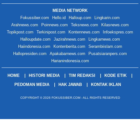
MEDIA NETWORK
Fokussiber.com
Hello.id
Halloup.com
Lingkarin.com
Arahnews.com
Poinnews.com
Teksnews.com
Kilasnews.com
Topikpost.com
Terkinipost.com
Kontennews.com
Infoekspres.com
Halloupdate.com
Jazirahnews.com
Lingkarnews.com
Haiindonesia.com
Kontenberita.com
Serambiislam.com
Hallopresiden.com
Apakabarnews.com
Pusatsiaranpers.com
Harianindonesia.com
HOME
HISTORI MEDIA
TIM REDAKSI
KODE ETIK
PEDOMAN MEDIA
HAK JAWAB
KONTAK IKLAN
COPYRIGHT © 2026 FOKUSSIBER.COM - ALL RIGHTS RESERVED