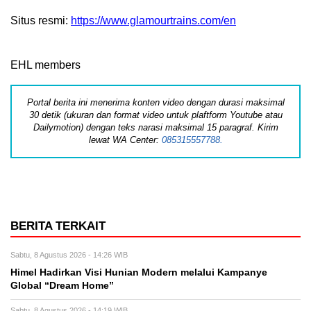
Situs resmi:
https://www.glamourtrains.com/en
EHL members
Portal berita ini menerima konten video dengan durasi maksimal
30 detik (ukuran dan format video untuk plaftform Youtube atau
Dailymotion) dengan teks narasi maksimal 15 paragraf. Kirim
lewat WA Center:
085315557788.
BERITA TERKAIT
Sabtu, 8 Agustus 2026 - 14:26 WIB
Himel Hadirkan Visi Hunian Modern melalui Kampanye
Global “Dream Home”
Sabtu, 8 Agustus 2026 - 14:19 WIB