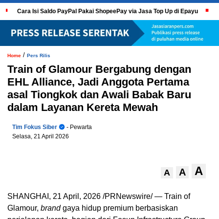
Cara Isi Saldo PayPal Pakai ShopeePay via Jasa Top Up di Epayu
/
Home
Pers Rilis
Train of Glamour Bergabung dengan
EHL Alliance, Jadi Anggota Pertama
asal Tiongkok dan Awali Babak Baru
dalam Layanan Kereta Mewah
Tim Fokus Siber
- Pewarta
Selasa, 21 April 2026
A
A
A
SHANGHAI
,
21 April, 2026
/PRNewswire/ — Train of
Glamour,
brand
gaya hidup premium berbasiskan