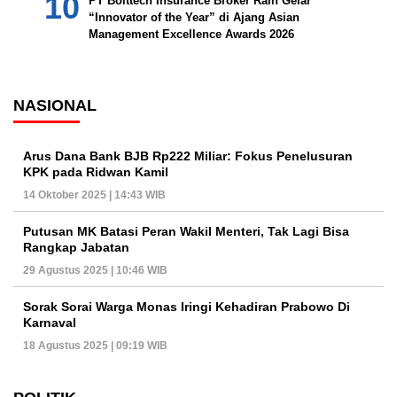
PT Bolttech Insurance Broker Raih Gelar
“Innovator of the Year” di Ajang Asian
Management Excellence Awards 2026
NASIONAL
Arus Dana Bank BJB Rp222 Miliar: Fokus Penelusuran
KPK pada Ridwan Kamil
14 Oktober 2025 | 14:43 WIB
Putusan MK Batasi Peran Wakil Menteri, Tak Lagi Bisa
Rangkap Jabatan
29 Agustus 2025 | 10:46 WIB
Sorak Sorai Warga Monas Iringi Kehadiran Prabowo Di
Karnaval
18 Agustus 2025 | 09:19 WIB