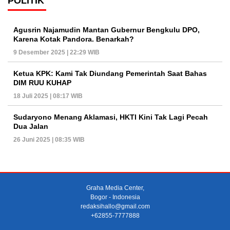
POLITIK
Agusrin Najamudin Mantan Gubernur Bengkulu DPO,
Karena Kotak Pandora. Benarkah?
9 Desember 2025 | 22:29 WIB
Ketua KPK: Kami Tak Diundang Pemerintah Saat Bahas
DIM RUU KUHAP
18 Juli 2025 | 08:17 WIB
Sudaryono Menang Aklamasi, HKTI Kini Tak Lagi Pecah
Dua Jalan
26 Juni 2025 | 08:35 WIB
Graha Media Center,
Bogor - Indonesia
redaksihallo@gmail.com
+62855-7777888