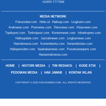
+62855-7777888
MEDIA NETWORK
Fokussiber.com
Hello.id
Halloup.com
Lingkarin.com
Arahnews.com
Poinnews.com
Teksnews.com
Kilasnews.com
Topikpost.com
Terkinipost.com
Kontennews.com
Infoekspres.com
Halloupdate.com
Jazirahnews.com
Lingkarnews.com
Haiindonesia.com
Kontenberita.com
Serambiislam.com
Hallopresiden.com
Apakabarnews.com
Pusatsiaranpers.com
Harianindonesia.com
HOME
HISTORI MEDIA
TIM REDAKSI
KODE ETIK
PEDOMAN MEDIA
HAK JAWAB
KONTAK IKLAN
COPYRIGHT © 2026 FOKUSSIBER.COM - ALL RIGHTS RESERVED