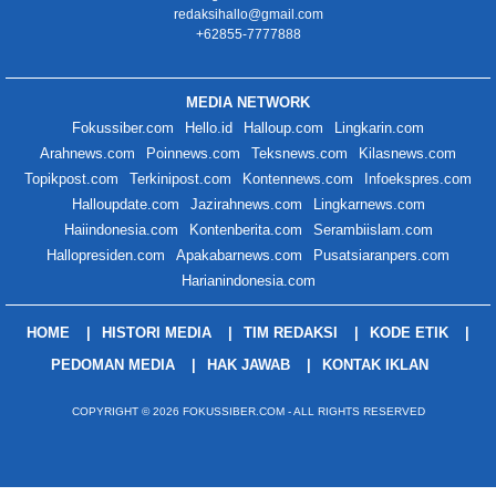
redaksihallo@gmail.com
+62855-7777888
MEDIA NETWORK
Fokussiber.com
Hello.id
Halloup.com
Lingkarin.com
Arahnews.com
Poinnews.com
Teksnews.com
Kilasnews.com
Topikpost.com
Terkinipost.com
Kontennews.com
Infoekspres.com
Halloupdate.com
Jazirahnews.com
Lingkarnews.com
Haiindonesia.com
Kontenberita.com
Serambiislam.com
Hallopresiden.com
Apakabarnews.com
Pusatsiaranpers.com
Harianindonesia.com
HOME
HISTORI MEDIA
TIM REDAKSI
KODE ETIK
PEDOMAN MEDIA
HAK JAWAB
KONTAK IKLAN
COPYRIGHT © 2026 FOKUSSIBER.COM - ALL RIGHTS RESERVED