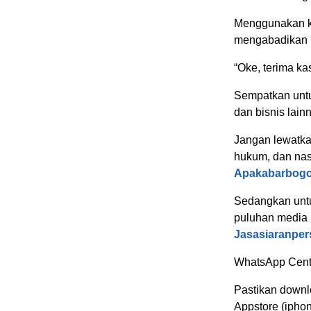
Menggunakan ka
mengabadikan 
“Oke, terima ka
Sempatkan untu
dan bisnis lain
Jangan lewatkan
hukum, dan nas
Apakabarbogo
Sedangkan untuk
puluhan media l
Jasasiaranpe
WhatsApp Cent
Pastikan downlo
Appstore (ipho