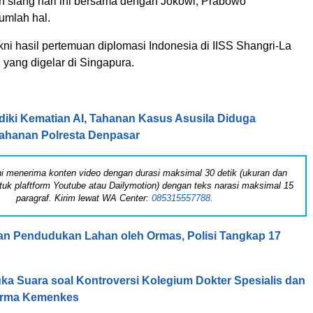
 siang hari ini bersama dengan Jokowi, Prabowo
umlah hal.
ni hasil pertemuan diplomasi Indonesia di IISS Shangri-La
yang digelar di Singapura.
idiki Kematian AI, Tahanan Kasus Asusila Diduga
Tahanan Polresta Denpasar
 ini menerima konten video dengan durasi maksimal 30 detik (ukuran dan
tuk plaftform Youtube atau Dailymotion) dengan teks narasi maksimal 15
paragraf. Kirim lewat WA Center:
085315557788.
n Pendudukan Lahan oleh Ormas, Polisi Tangkap 17
ka Suara soal Kontroversi Kolegium Dokter Spesialis dan
forma Kemenkes