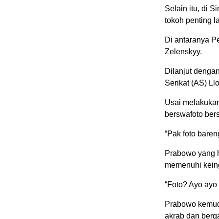
Selain itu, di
tokoh penting l
Di antaranya P
Zelenskyy.
Dilanjut denga
Serikat (AS) Llo
Usai melakuka
berswafoto be
“Pak foto bare
Prabowo yang h
memenuhi kein
“Foto? Ayo ayo
Prabowo kemudi
akrab dan berg