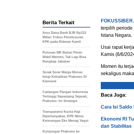
FOKUSSIBER
Berita Terkait
terpilih perio
Arus Dana Bank BJB Rp222
Istana Negara.
Miliar: Fokus Penelusuran
KPK pada Ridwan Kamil
Usai rapat kerj
Putusan MK Batasi Peran
Kamis (6/6/2024
Wakil Menteri, Tak Lagi Bisa
Rangkap Jabatan
Momen itu terj
Sorak Sorai Warga Monas
sekaligus maka
Iringi Kehadiran Prabowo Di
Karnaval
Cadangan Pangan Indonesia
Baca Juga:
Tertinggi Sepanjang Sejarah,
Prabowo: Ini Strategis
Cara Isi Sald
Transparansi Kuota Haji
Dipertanyakan, KPK Minta
Ekonomi RI Tu
Keterangan Eks Menag Yaqut
dan Stabilitas
Kunjungan Prabowo ke