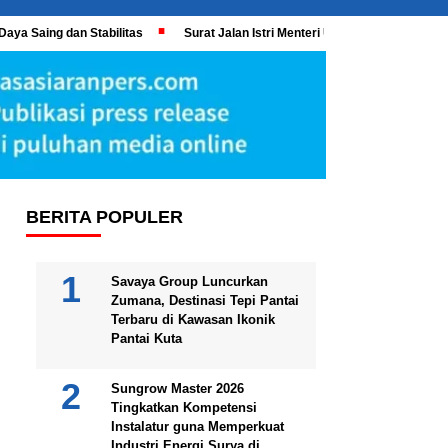
Daya Saing dan Stabilitas
Surat Jalan Istri Menteri UMKM Meledak, KPK 
BERITA POPULER
Savaya Group Luncurkan
Zumana, Destinasi Tepi Pantai
Terbaru di Kawasan Ikonik
Pantai Kuta
Sungrow Master 2026
Tingkatkan Kompetensi
Instalatur guna Memperkuat
Industri Energi Surya di