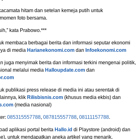
camata hitam dan setelan kemeja putih untuk
momen foto bersama.
sih,” kata Prabowo.***
k membaca berbagai berita dan informasi seputar ekonomi
nya di media
Harianekonomi.com
dan
Infoekonomi.com
 juga menyimak berita dan informasi terkini mengenai politik,
ional melalui media
Halloupdate.com
dan
r.com
 publikasi press release di media ini atau serentak di
ainnya, klik
Rilisbisnis.com
(khusus media ekbis) dan
rs.com
(media nasional)
er:
085315557788
,
087815557788
,
08111157788
.
ad aplikasi portal berita
Hallo.id
di Playstore (android) dan
ne), untuk mendapatkan aneka artikel yang menarik.