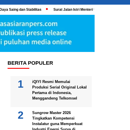
Daya Saing dan Stabilitas
Surat Jalan Istri Menteri UMKM Meledak, KPK 
BERITA POPULER
iQIYI Resmi Memulai
Produksi Serial Original Lokal
Pertama di Indonesia,
Menggandeng Telkomsel
Sungrow Master 2026
Tingkatkan Kompetensi
Instalatur guna Memperkuat
Industri Energi Surya di