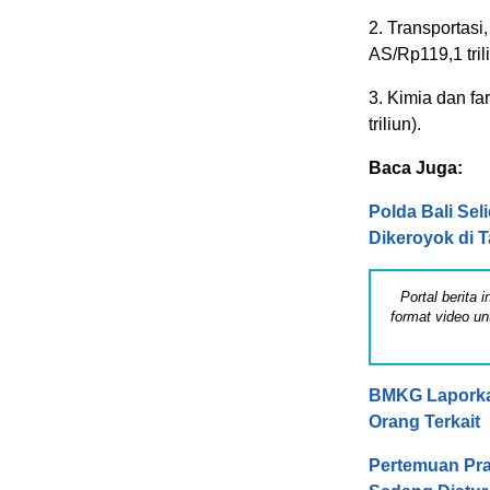
2. Transportasi
AS/Rp119,1 trili
3. Kimia dan fa
triliun).
Baca Juga:
Polda Bali Sel
Dikeroyok di 
Portal berita
format video un
BMKG Laporka
Orang Terkait
Pertemuan Pra