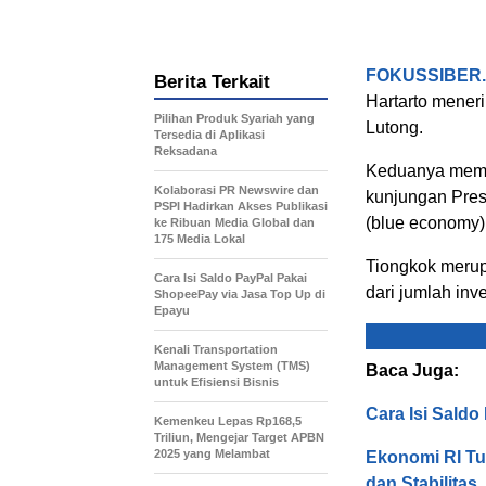
FOKUSSIBER
Berita Terkait
Hartarto mener
Pilihan Produk Syariah yang
Lutong.
Tersedia di Aplikasi
Reksadana
Keduanya memb
Kolaborasi PR Newswire dan
kunjungan Presi
PSPI Hadirkan Akses Publikasi
(blue economy)
ke Ribuan Media Global dan
175 Media Lokal
Tiongkok merup
Cara Isi Saldo PayPal Pakai
dari jumlah in
ShopeePay via Jasa Top Up di
Epayu
Kenali Transportation
Management System (TMS)
Baca Juga:
untuk Efisiensi Bisnis
Cara Isi Sald
Kemenkeu Lepas Rp168,5
Triliun, Mengejar Target APBN
2025 yang Melambat
Ekonomi RI Tu
dan Stabilitas