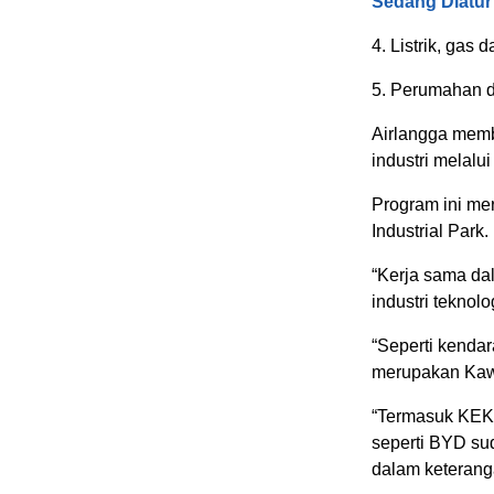
Sedang Diatur
4. Listrik, gas d
5. Perumahan da
Airlangga mem
industri melalu
Program ini me
Industrial Park.
“Kerja sama da
industri teknolog
“Seperti kendar
merupakan Kaw
“Termasuk KEK 
seperti BYD su
dalam keterang