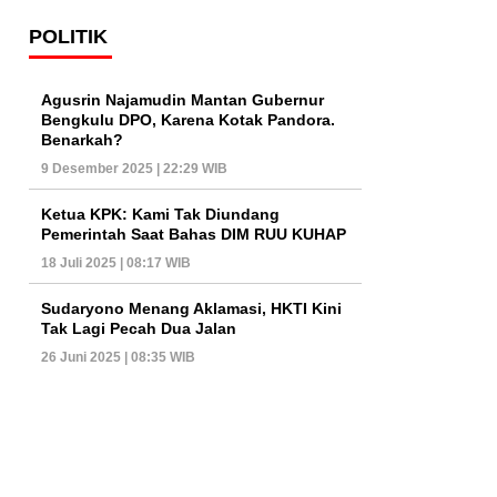
POLITIK
Agusrin Najamudin Mantan Gubernur
Bengkulu DPO, Karena Kotak Pandora.
Benarkah?
9 Desember 2025 | 22:29 WIB
Ketua KPK: Kami Tak Diundang
Pemerintah Saat Bahas DIM RUU KUHAP
18 Juli 2025 | 08:17 WIB
Sudaryono Menang Aklamasi, HKTI Kini
Tak Lagi Pecah Dua Jalan
26 Juni 2025 | 08:35 WIB