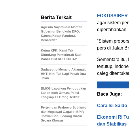
FOKUSSIBER
Berita Terkait
agar sistem pem
Agusrin Najamudin Mantan
dipertahankan.
Gubernur Bengkulu DPO,
Karena Kotak Pandora.
Benarkah?
“Sistem propors
pers di Jalan B
Ketua KPK: Kami Tak
Diundang Pemerintah Saat
Sementara itu, 
Bahas DIM RUU KUHAP
tertutup, Indon
Sudaryono Menang Aklamasi,
caleg ditentukan
HKTI Kini Tak Lagi Pecah Dua
Jalan
BMKG Laporkan Pendudukan
Lahan oleh Ormas, Polisi
Baca Juga:
Tangkap 17 Orang Terkait
Cara Isi Sald
Pertemuan Prabowo Subianto
dan Megawati Gagal di BPIP,
Jadwal Baru Sedang Diatur
Ekonomi RI Tu
Secara Khusus
dan Stabilitas