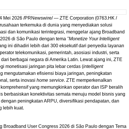
4 Mei 2026
/PRNewswire/ — ZTE Corporation (0763.HK /
rusahaan terkemuka di dunia yang menyediakan solusi
masi dan komunikasi terintegrasi, menggelar ajang Broadband
 2026 di São Paulo dengan tema
"Monetize Your Intelligent
jang ini dihadiri lebih dari 300 eksekutif dari penyedia layanan
operator telekomunikasi, pemerintah, asosiasi industri, serta
 dari berbagai negara di Amerika Latin. Lewat ajang ini, ZTE
gi monetisasi jaringan pita lebar cerdas (
intelligent
ng mengutamakan efisiensi biaya jaringan, peningkatan
onal, serta inovasi
home service
. ZTE memperkenalkan
i komprehensif yang memungkinkan operator dan ISP beralih
is berbasiskan konektivitas semata menuju model bisnis yang
h dengan peningkatan ARPU, diversifikasi pendapatan, dan
 lebih kuat.
ng Broadband User Congress 2026 di São Paulo dengan Tema