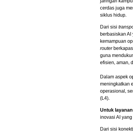
jaringan kampus
cerdas juga me
siklus hidup.
Dari sisi
transpo
berbasiskan AI 
kemampuan oper
router
berkapas
guna mendukung
efisien, aman, 
Dalam aspek op
meningkatkan e
operasional, se
(L4).
Untuk layanan 
inovasi AI yang
Dari sisi konek