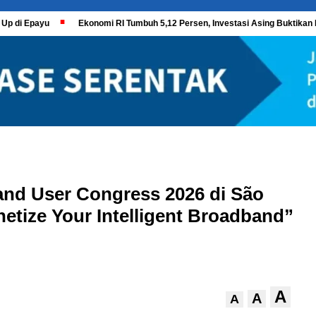
 Up di Epayu
Ekonomi RI Tumbuh 5,12 Persen, Investasi Asing Buktikan 
and User Congress 2026 di São
tize Your Intelligent Broadband”
A
A
A