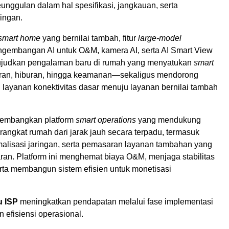
nggulan dalam hal spesifikasi, jangkauan, serta
ingan.
smart home
yang bernilai tambah, fitur
large-model
embangan AI untuk O&M, kamera AI, serta AI Smart View
judkan pengalaman baru di rumah yang menyatukan
smart
aran, hiburan, hingga keamanan—sekaligus mendorong
 layanan konektivitas dasar menuju layanan bernilai tambah
embangkan platform
smart operations
yang mendukung
angkat rumah dari jarak jauh secara terpadu, termasuk
imalisasi jaringan, serta pemasaran layanan tambahan yang
aran. Platform ini menghemat biaya O&M, menjaga stabilitas
rta membangun sistem efisien untuk monetisasi
 ISP
meningkatkan pendapatan melalui fase implementasi
 efisiensi operasional.