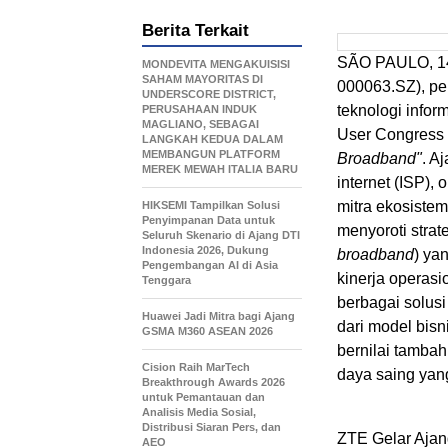
Berita Terkait
SÃO PAULO
,
1
MONDEVITA MENGAKUISISI
SAHAM MAYORITAS DI
000063.SZ), pe
UNDERSCORE DISTRICT,
teknologi infor
PERUSAHAAN INDUK
MAGLIANO, SEBAGAI
User Congress
LANGKAH KEDUA DALAM
MEMBANGUN PLATFORM
Broadband"
. A
MEREK MEWAH ITALIA BARU
internet (ISP), 
mitra ekosistem
HIKSEMI Tampilkan Solusi
Penyimpanan Data untuk
menyoroti strate
Seluruh Skenario di Ajang DTI
Indonesia 2026, Dukung
broadband
) ya
Pengembangan AI di Asia
kinerja operasi
Tenggara
berbagai solus
Huawei Jadi Mitra bagi Ajang
dari model bisn
GSMA M360 ASEAN 2026
bernilai tamba
Cision Raih MarTech
daya saing yang
Breakthrough Awards 2026
untuk Pemantauan dan
Analisis Media Sosial,
Distribusi Siaran Pers, dan
ZTE Gelar Aja
AEO