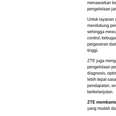
menawarkan keu
pengelolaan jar
Untuk layanan
mendukung peng
sehingga mewu
control
, kebug
pergeseran dari
tinggi.
ZTE juga meng
pengelolaan per
diagnosis, opt
lebih tepat sas
pendapatan, se
berkelanjutan.
ZTE membantu
yang mudah dan