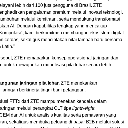
elayani lebih dari 100 juta pengguna di Brasil. ZTE
nghadirkan pengalaman premium melalui inovasi teknologi,
umbuhan melalui kemitraan, serta mendukung transformasi
siskan AI. Dengan kapabilitas lengkap yang mencakup
+ Komputasi", kami berkomitmen membangun ekosistem digital
an cerdas, sekaligus menciptakan nilai tambah baru bersama
 Latin."
rsebut, ZTE memaparkan konsep operasional jaringan dan
aru untuk mewujudkan monetisasi pita lebar secara lebih
angunan jaringan pita lebar
, ZTE menekankan
aringan berkinerja tinggi bagi pelanggan.
 solusi FTTx dari ZTE mampu menekan kendala dalam
ringan melalui perangkat OLT tipe
lightweight
,
EM dan AI untuk analisis kualitas serta pemasaran yang
aran, sekaligus membuka peluang di pasar B2B melalui solusi