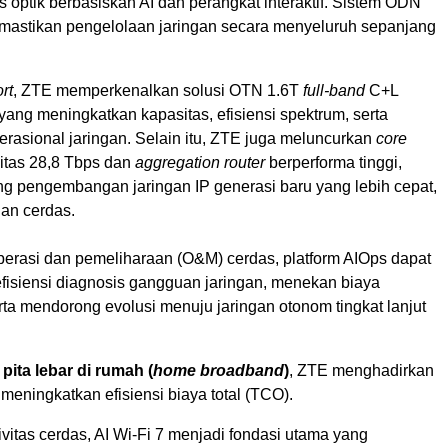
 optik berbasiskan AI dan perangkat interaktif. Sistem ODN
mastikan pengelolaan jaringan secara menyeluruh sepanjang
rt
, ZTE memperkenalkan solusi OTN 1.6T
full-band
C+L
yang meningkatkan kapasitas, efisiensi spektrum, serta
asional jaringan. Selain itu, ZTE juga meluncurkan
core
itas 28,8 Tbps dan
aggregation router
berperforma tinggi,
 pengembangan jaringan IP generasi baru yang lebih cepat,
dan cerdas.
erasi dan pemeliharaan (O&M) cerdas, platform AIOps dapat
fisiensi diagnosis gangguan jaringan, menekan biaya
rta mendorong evolusi menuju jaringan otonom tingkat lanjut
pita lebar di rumah (
home broadband
)
, ZTE menghadirkan
 meningkatkan efisiensi biaya total (TCO).
tivitas cerdas, AI Wi-Fi 7 menjadi fondasi utama yang