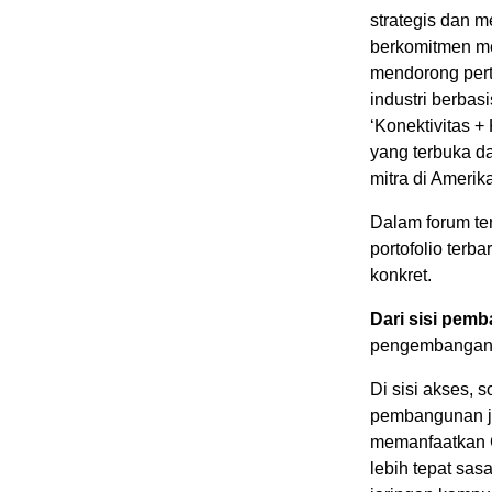
strategis dan m
berkomitmen me
mendorong pert
industri berba
‘Konektivitas 
yang terbuka d
mitra di Amerika
Dalam forum te
portofolio terb
konkret.
Dari sisi pemb
pengembangan j
Di sisi akses,
pembangunan ja
memanfaatkan C
lebih tepat sas