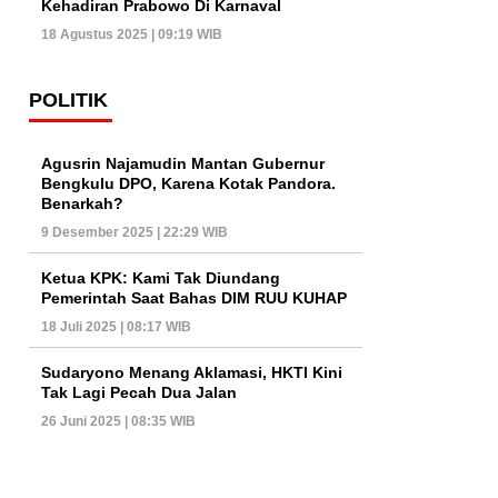
Kehadiran Prabowo Di Karnaval
18 Agustus 2025 | 09:19 WIB
POLITIK
Agusrin Najamudin Mantan Gubernur
Bengkulu DPO, Karena Kotak Pandora.
Benarkah?
9 Desember 2025 | 22:29 WIB
Ketua KPK: Kami Tak Diundang
Pemerintah Saat Bahas DIM RUU KUHAP
18 Juli 2025 | 08:17 WIB
Sudaryono Menang Aklamasi, HKTI Kini
Tak Lagi Pecah Dua Jalan
26 Juni 2025 | 08:35 WIB