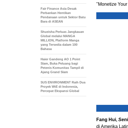
"Monetize Your 
Fair Finance Asia Desak
Perbankan Hentikan
Pendanaan untuk Sektor Batu
Bara di ASEAN
Shueisha Perluas Jangkauan
Global melalui MANGA
MILLION, Platform Manga
yang Tersedia dalam 100
Bahasa
Haier Gandeng AO 1 Point
Slam, Buka Peluang bagi
Petenis Komunitas Tampil di
Ajang Grand Slam
SUS ENVIRONMENT Raih Dua
Proyek WtE di Indonesia,
Percepat Ekspansi Global
Fang Hui,
Seni
di Amerika Lati