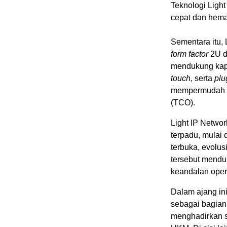
Teknologi Ligh
cepat dan hema
Sementara itu,
form factor
2U d
mendukung kapa
touch
, serta
plu
mempermudah O&
(TCO).
Light IP Netwo
terpadu, mulai
terbuka, evolus
tersebut mendu
keandalan oper
Dalam ajang in
sebagai bagian
menghadirkan 