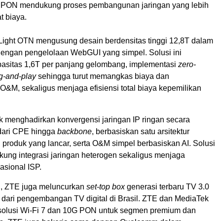
t PON mendukung proses pembangunan jaringan yang lebih
t biaya.
 Light OTN mengusung desain berdensitas tinggi 12,8T dalam
engan pengelolaan WebGUI yang simpel. Solusi ini
sitas 1,6T per panjang gelombang, implementasi
zero-
g-and-play
sehingga turut memangkas biaya dan
M, sekaligus menjaga efisiensi total biaya kepemilikan
rk menghadirkan konvergensi jaringan IP ringan secara
 dari CPE hingga
backbone
, berbasiskan satu arsitektur
i produk yang lancar, serta O&M simpel berbasiskan AI. Solusi
kung integrasi jaringan heterogen sekaligus menjaga
asional ISP.
i, ZTE juga meluncurkan
set-top box
generasi terbaru TV 3.0
 dari pengembangan TV digital di Brasil. ZTE dan MediaTek
solusi Wi-Fi 7 dan 10G PON untuk segmen premium dan