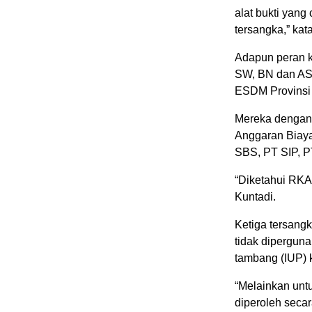
alat bukti yang
tersangka,” kat
Adapun peran ke
SW, BN dan AS,
ESDM Provinsi 
Mereka dengan 
Anggaran Biaya
SBS, PT SIP, P
“Diketahui RKAB
Kuntadi.
Ketiga tersang
tidak dipergun
tambang (IUP) 
“Melainkan unt
diperoleh secar