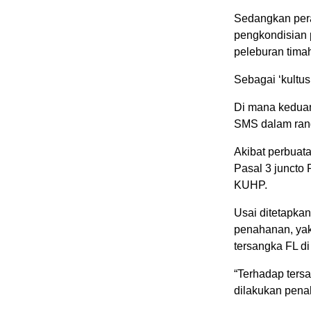
Sedangkan pera
pengkondisian 
peleburan tima
Sebagai ‘kultus
Di mana kedua
SMS dalam rang
Akibat perbuata
Pasal 3 juncto 
KUHP.
Usai ditetapkan
penahanan, yak
tersangka FL d
“Terhadap ters
dilakukan pena