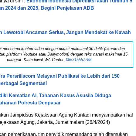
nnya di sini :
Ekonomi Indonesia Diprediksi akan Tumbuh 5
un 2024 dan 2025, Begini Penjelasan ADB
n Lewotobi Ancaman Serius, Jangan Mendekat ke Kawah
 ini menerima konten video dengan durasi maksimal 30 detik (ukuran dan
tuk plaftform Youtube atau Dailymotion) dengan teks narasi maksimal 15
paragraf. Kirim lewat WA Center:
085315557788.
rs Persriliscom Melayani Publikasi ke Lebih dari 150
Berbagai Segmentasi
idiki Kematian AI, Tahanan Kasus Asusila Diduga
Tahanan Polresta Denpasar
dikan Jampidsus Kejaksaan Agung Kuntadi menyampaikan hal
Kejaksaan Agung, Jakarta, Jumat malam (26/4/2024)
ukan pemeriksaan, tim penyidik memandang telah ditemukan