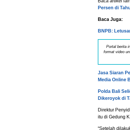
Baca artikel lai
Persen di Tah
Baca Juga:
BNPB: Letusa
Portal berita
format video un
Jasa Siaran Pe
Media Online 
Polda Bali Sel
Dikeroyok di 
Direktur Penyi
itu di Gedung 
“Setelah dilak