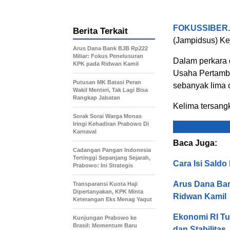
FOKUSSIBER
Berita Terkait
(Jampidsus) Ke
Arus Dana Bank BJB Rp222
Miliar: Fokus Penelusuran
Dalam perkara d
KPK pada Ridwan Kamil
Usaha Pertamba
Putusan MK Batasi Peran
sebanyak lima 
Wakil Menteri, Tak Lagi Bisa
Rangkap Jabatan
Kelima tersangk
Sorak Sorai Warga Monas
Iringi Kehadiran Prabowo Di
Karnaval
Baca Juga:
Cadangan Pangan Indonesia
Tertinggi Sepanjang Sejarah,
Cara Isi Sald
Prabowo: Ini Strategis
Arus Dana Ban
Transparansi Kuota Haji
Dipertanyakan, KPK Minta
Ridwan Kamil
Keterangan Eks Menag Yaqut
Ekonomi RI Tu
Kunjungan Prabowo ke
Brasil: Momentum Baru
dan Stabilitas