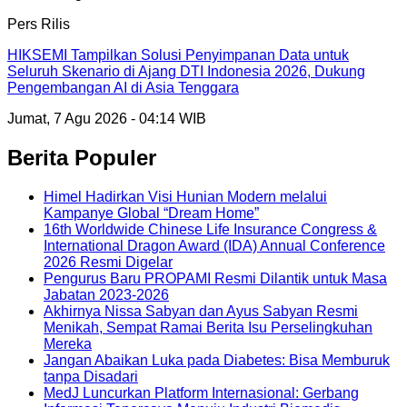
Pers Rilis
HIKSEMI Tampilkan Solusi Penyimpanan Data untuk
Seluruh Skenario di Ajang DTI Indonesia 2026, Dukung
Pengembangan AI di Asia Tenggara
Jumat, 7 Agu 2026 - 04:14 WIB
Berita Populer
Himel Hadirkan Visi Hunian Modern melalui
Kampanye Global “Dream Home”
16th Worldwide Chinese Life Insurance Congress &
International Dragon Award (IDA) Annual Conference
2026 Resmi Digelar
Pengurus Baru PROPAMI Resmi Dilantik untuk Masa
Jabatan 2023-2026
Akhirnya Nissa Sabyan dan Ayus Sabyan Resmi
Menikah, Sempat Ramai Berita Isu Perselingkuhan
Mereka
Jangan Abaikan Luka pada Diabetes: Bisa Memburuk
tanpa Disadari
MedJ Luncurkan Platform Internasional: Gerbang