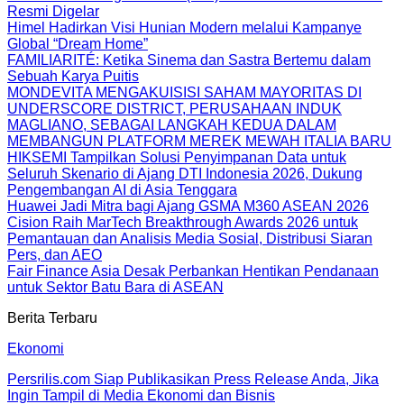
Resmi Digelar
Himel Hadirkan Visi Hunian Modern melalui Kampanye
Global “Dream Home”
FAMILIARITÉ: Ketika Sinema dan Sastra Bertemu dalam
Sebuah Karya Puitis
MONDEVITA MENGAKUISISI SAHAM MAYORITAS DI
UNDERSCORE DISTRICT, PERUSAHAAN INDUK
MAGLIANO, SEBAGAI LANGKAH KEDUA DALAM
MEMBANGUN PLATFORM MEREK MEWAH ITALIA BARU
HIKSEMI Tampilkan Solusi Penyimpanan Data untuk
Seluruh Skenario di Ajang DTI Indonesia 2026, Dukung
Pengembangan AI di Asia Tenggara
Huawei Jadi Mitra bagi Ajang GSMA M360 ASEAN 2026
Cision Raih MarTech Breakthrough Awards 2026 untuk
Pemantauan dan Analisis Media Sosial, Distribusi Siaran
Pers, dan AEO
Fair Finance Asia Desak Perbankan Hentikan Pendanaan
untuk Sektor Batu Bara di ASEAN
Berita Terbaru
Ekonomi
Persrilis.com Siap Publikasikan Press Release Anda, Jika
Ingin Tampil di Media Ekonomi dan Bisnis