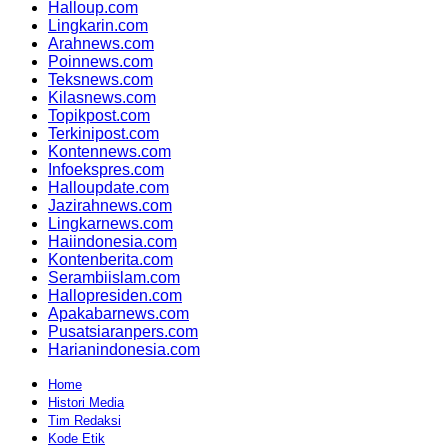
Halloup.com
Lingkarin.com
Arahnews.com
Poinnews.com
Teksnews.com
Kilasnews.com
Topikpost.com
Terkinipost.com
Kontennews.com
Infoekspres.com
Halloupdate.com
Jazirahnews.com
Lingkarnews.com
Haiindonesia.com
Kontenberita.com
Serambiislam.com
Hallopresiden.com
Apakabarnews.com
Pusatsiaranpers.com
Harianindonesia.com
Home
Histori Media
Tim Redaksi
Kode Etik