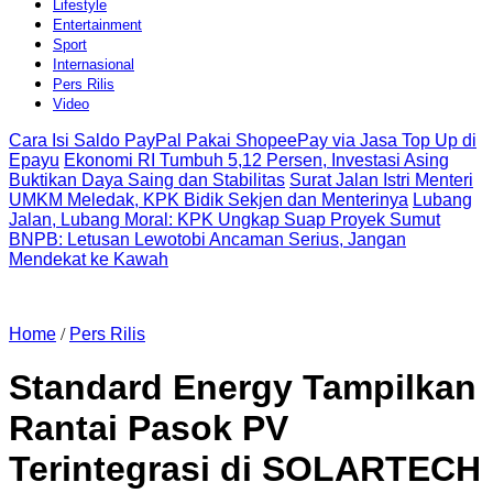
Lifestyle
Entertainment
Sport
Internasional
Pers Rilis
Video
Cara Isi Saldo PayPal Pakai ShopeePay via Jasa Top Up di
Epayu
Ekonomi RI Tumbuh 5,12 Persen, Investasi Asing
Buktikan Daya Saing dan Stabilitas
Surat Jalan Istri Menteri
UMKM Meledak, KPK Bidik Sekjen dan Menterinya
Lubang
Jalan, Lubang Moral: KPK Ungkap Suap Proyek Sumut
BNPB: Letusan Lewotobi Ancaman Serius, Jangan
Mendekat ke Kawah
Home
/
Pers Rilis
Standard Energy Tampilkan
Rantai Pasok PV
Terintegrasi di SOLARTECH