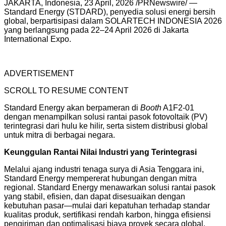
JAKARTA, Indonesia
,
23 April, 2026
/PRNewswire/ —
Standard Energy (STDARD), penyedia solusi energi bersih
global, berpartisipasi dalam SOLARTECH INDONESIA 2026
yang berlangsung pada 22–24 April 2026 di Jakarta
International Expo.
ADVERTISEMENT
SCROLL TO RESUME CONTENT
Standard Energy akan berpameran di
Booth
A1F2-01
dengan menampilkan solusi rantai pasok fotovoltaik (PV)
terintegrasi dari hulu ke hilir, serta sistem distribusi global
untuk mitra di berbagai negara.
Keunggulan Rantai Nilai Industri yang Terintegrasi
Melalui ajang industri tenaga surya di Asia Tenggara ini,
Standard Energy mempererat hubungan dengan mitra
regional. Standard Energy menawarkan solusi rantai pasok
yang stabil, efisien, dan dapat disesuaikan dengan
kebutuhan pasar—mulai dari kepatuhan terhadap standar
kualitas produk, sertifikasi rendah karbon, hingga efisiensi
pengiriman dan optimalisasi biaya proyek secara global.