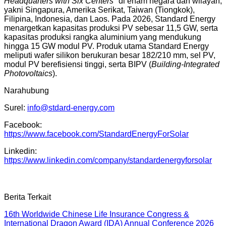
Headquarters with Six Centers"
di enam negara dan wilayah,
yakni Singapura, Amerika Serikat, Taiwan (Tiongkok),
Filipina, Indonesia, dan Laos. Pada 2026, Standard Energy
menargetkan kapasitas produksi PV sebesar 11,5 GW, serta
kapasitas produksi rangka aluminium yang mendukung
hingga 15 GW modul PV. Produk utama Standard Energy
meliputi wafer silikon berukuran besar 182/210 mm, sel PV,
modul PV berefisiensi tinggi, serta BIPV (
Building-Integrated
Photovoltaics
).
Narahubung
Surel:
info@stdard-energy.com
Facebook:
https://www.facebook.com/StandardEnergyForSolar
Linkedin:
https://www.linkedin.com/company/standardenergyforsolar
Berita Terkait
16th Worldwide Chinese Life Insurance Congress &
International Dragon Award (IDA) Annual Conference 2026