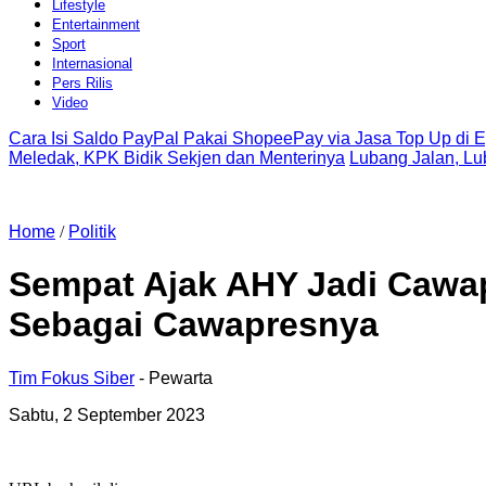
Lifestyle
Entertainment
Sport
Internasional
Pers Rilis
Video
Cara Isi Saldo PayPal Pakai ShopeePay via Jasa Top Up di 
Meledak, KPK Bidik Sekjen dan Menterinya
Lubang Jalan, L
Home
/
Politik
Sempat Ajak AHY Jadi Cawap
Sebagai Cawapresnya
Tim Fokus Siber
- Pewarta
Sabtu, 2 September 2023