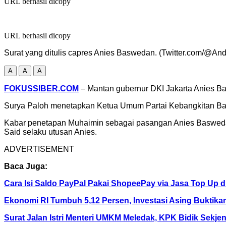
URL berhasil dicopy
URL berhasil dicopy
Surat yang ditulis capres Anies Baswedan. (Twitter.com/@And
A
A
A
FOKUSSIBER.COM
– Mantan gubernur DKI Jakarta Anies 
Surya Paloh menetapkan Ketua Umum Partai Kebangkitan Ban
Kabar penetapan Muhaimin sebagai pasangan Anies Baswedan 
Said selaku utusan Anies.
ADVERTISEMENT
Baca Juga:
Cara Isi Saldo PayPal Pakai ShopeePay via Jasa Top Up d
Ekonomi RI Tumbuh 5,12 Persen, Investasi Asing Buktikan
Surat Jalan Istri Menteri UMKM Meledak, KPK Bidik Sekje