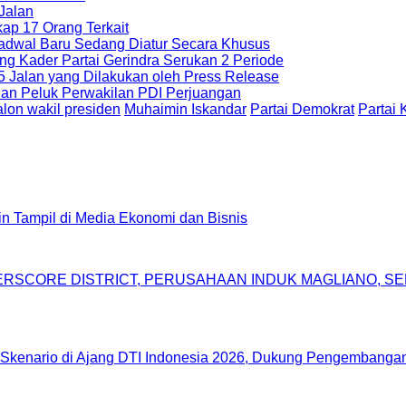
Jalan
ap 17 Orang Terkait
adwal Baru Sedang Diatur Secara Khusus
g Kader Partai Gerindra Serukan 2 Periode
5 Jalan yang Dilakukan oleh Press Release
dan Peluk Perwakilan PDI Perjuangan
alon wakil presiden
Muhaimin Iskandar
Partai Demokrat
Partai
gin Tampil di Media Ekonomi dan Bisnis
DERSCORE DISTRICT, PERUSAHAAN INDUK MAGLIANO, 
Skenario di Ajang DTI Indonesia 2026, Dukung Pengembangan 