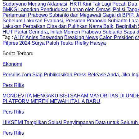
Sudaryono Menang Aklamasi, HKTI Kini Tak Lagi Pecah Dua 
BMKG Laporkan Pendudukan Lahan oleh Ormas, Polisi Tangk
Pertemuan Prabowo Subianto dan Megawati Gagal di BPIP, J
Sebelum Lakukan Evaluasi, Presiden Prabowo Subianto Laran
Lakukan Perbaikan Citra dan Pulihkan Nama Baik, Beginilah 
HUT Partai Gerindra, Inilah Momen Prabowo Subianto Sapa 
Tag :
AHY
Anies Baswedan
Breaking News
Calon Presiden
c
Pilpres 2024
Surya Paloh
Teuku Riefky Harsya
Berita Terbaru
Ekonomi
Persrilis.com Siap Publikasikan Press Release Anda, Jika In
Pers Rilis
MONDEVITA MENGAKUISISI SAHAM MAYORITAS DI UN
PLATFORM MEREK MEWAH ITALIA BARU
Pers Rilis
HIKSEMI Tampilkan Solusi Penyimpanan Data untuk Seluruh 
Pers Rilis