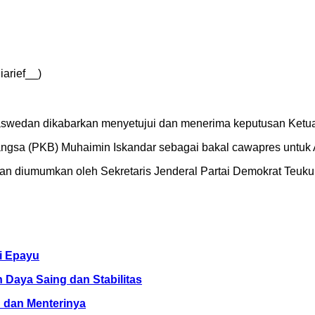
iarief__)
Baswedan dikabarkan menyetujui dan menerima keputusan Ket
gsa (PKB) Muhaimin Iskandar sebagai bakal cawapres untuk A
diumumkan oleh Sekretaris Jenderal Partai Demokrat Teuku R
i Epayu
 Daya Saing dan Stabilitas
n dan Menterinya