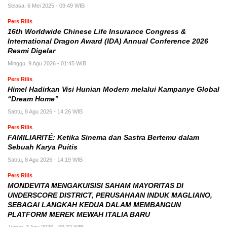
Selasa, 6 Mei 2025 - 09:49 WIB
Pers Rilis
16th Worldwide Chinese Life Insurance Congress &
International Dragon Award (IDA) Annual Conference 2026
Resmi Digelar
Minggu, 9 Agu 2026 - 01:45 WIB
Pers Rilis
Himel Hadirkan Visi Hunian Modern melalui Kampanye Global
“Dream Home”
Sabtu, 8 Agu 2026 - 14:26 WIB
Pers Rilis
FAMILIARITÉ: Ketika Sinema dan Sastra Bertemu dalam
Sebuah Karya Puitis
Sabtu, 8 Agu 2026 - 14:19 WIB
Pers Rilis
MONDEVITA MENGAKUISISI SAHAM MAYORITAS DI
UNDERSCORE DISTRICT, PERUSAHAAN INDUK MAGLIANO,
SEBAGAI LANGKAH KEDUA DALAM MEMBANGUN
PLATFORM MEREK MEWAH ITALIA BARU
Jumat, 7 Agu 2026 - 09:32 WIB