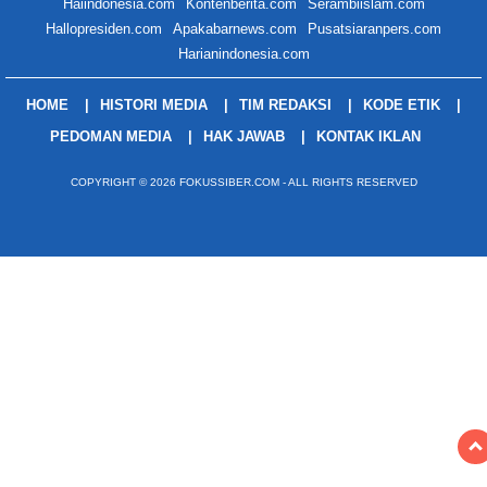
Haiindonesia.com
Kontenberita.com
Serambiislam.com
Hallopresiden.com
Apakabarnews.com
Pusatsiaranpers.com
Harianindonesia.com
HOME
HISTORI MEDIA
TIM REDAKSI
KODE ETIK
PEDOMAN MEDIA
HAK JAWAB
KONTAK IKLAN
COPYRIGHT © 2026 FOKUSSIBER.COM - ALL RIGHTS RESERVED