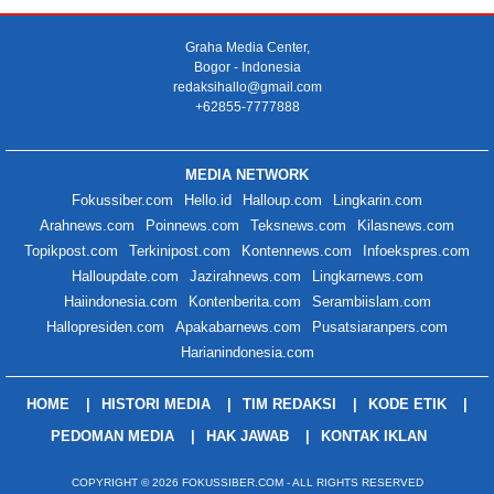
Graha Media Center,
Bogor - Indonesia
redaksihallo@gmail.com
+62855-7777888
MEDIA NETWORK
Fokussiber.com
Hello.id
Halloup.com
Lingkarin.com
Arahnews.com
Poinnews.com
Teksnews.com
Kilasnews.com
Topikpost.com
Terkinipost.com
Kontennews.com
Infoekspres.com
Halloupdate.com
Jazirahnews.com
Lingkarnews.com
Haiindonesia.com
Kontenberita.com
Serambiislam.com
Hallopresiden.com
Apakabarnews.com
Pusatsiaranpers.com
Harianindonesia.com
HOME
HISTORI MEDIA
TIM REDAKSI
KODE ETIK
PEDOMAN MEDIA
HAK JAWAB
KONTAK IKLAN
COPYRIGHT © 2026 FOKUSSIBER.COM - ALL RIGHTS RESERVED