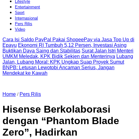
Lifestyle
Entertainment
Sport
Internasional
Pers Rilis
Video
Cara Isi Saldo PayPal Pakai ShopeePay via Jasa Top Up di
Epayu
Ekonomi RI Tumbuh 5,12 Persen, Investasi Asing
Buktikan Daya Saing dan Stabilitas
Surat Jalan Istri Menteri
UMKM Meledak, KPK Bidik Sekjen dan Menterinya
Lubang
Jalan, Lubang Moral: KPK Ungkap Suap Proyek Sumut
BNPB: Letusan Lewotobi Ancaman Serius, Jangan
Mendekat ke Kawah
Home
/
Pers Rilis
Hisense Berkolaborasi
dengan “Phantom Blade
Zero”, Hadirkan