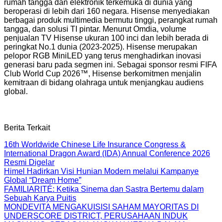
rumah tangga dan elektronik terkemuka di dunia yang
beroperasi di lebih dari 160 negara. Hisense menyediakan
berbagai produk multimedia bermutu tinggi, perangkat rumah
tangga, dan solusi TI pintar. Menurut Omdia, volume
penjualan TV Hisense ukuran 100 inci dan lebih berada di
peringkat No.1 dunia (2023-2025). Hisense merupakan
pelopor RGB MiniLED yang terus menghadirkan inovasi
generasi baru pada segmen ini. Sebagai sponsor resmi FIFA
Club World Cup 2026™, Hisense berkomitmen menjalin
kemitraan di bidang olahraga untuk menjangkau audiens
global.
Berita Terkait
16th Worldwide Chinese Life Insurance Congress &
International Dragon Award (IDA) Annual Conference 2026
Resmi Digelar
Himel Hadirkan Visi Hunian Modern melalui Kampanye
Global “Dream Home”
FAMILIARITÉ: Ketika Sinema dan Sastra Bertemu dalam
Sebuah Karya Puitis
MONDEVITA MENGAKUISISI SAHAM MAYORITAS DI
UNDERSCORE DISTRICT, PERUSAHAAN INDUK