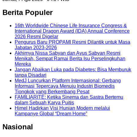
Berita Populer
16th Worldwide Chinese Life Insurance Congress &
International Dragon Award (IDA) Annual Conference
2026 Resmi Digelar
Pengurus Baru PROPAMI Resmi Dilantik untuk Masa
Jabatan 2023-2026
Akhirnya Nissa Sabyan dan Ayus Sabyan Resmi
Menikah, Sempat Ramai Berita Isu Perselingkuhan
Mereka
Jangan Abaikan Luka pada Diabetes: Bisa Memburuk
tanpa Disadari
MedJ Luncurkan Platform Internasional: Gerbang
Informasi Tepercaya Menuju Industri Biomedis
Tiongkok yang Berkembang Pesat
FAMILIARITÉ: Ketika Sinema dan Sastra Bertemu
dalam Sebuah Karya Puitis
Himel Hadirkan Visi Hunian Modern melalui
Kampanye Global “Dream Home”
Nasional