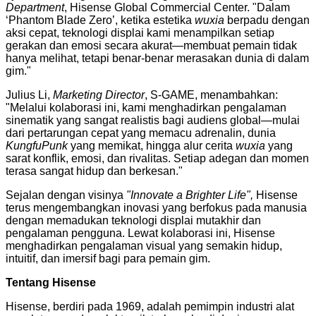
Department
, Hisense Global Commercial Center. "Dalam
‘Phantom Blade Zero’, ketika estetika
wuxia
berpadu dengan
aksi cepat, teknologi displai kami menampilkan setiap
gerakan dan emosi secara akurat—membuat pemain tidak
hanya melihat, tetapi benar-benar merasakan dunia di dalam
gim."
Julius Li,
Marketing Director
, S-GAME, menambahkan:
"Melalui kolaborasi ini, kami menghadirkan pengalaman
sinematik yang sangat realistis bagi audiens global—mulai
dari pertarungan cepat yang memacu adrenalin, dunia
KungfuPunk
yang memikat, hingga alur cerita
wuxia
yang
sarat konflik, emosi, dan rivalitas. Setiap adegan dan momen
terasa sangat hidup dan berkesan."
Sejalan dengan visinya
"Innovate a Brighter Life",
Hisense
terus mengembangkan inovasi yang berfokus pada manusia
dengan memadukan teknologi displai mutakhir dan
pengalaman pengguna. Lewat kolaborasi ini, Hisense
menghadirkan pengalaman visual yang semakin hidup,
intuitif, dan imersif bagi para pemain gim.
Tentang Hisense
Hisense, berdiri pada 1969, adalah pemimpin industri alat