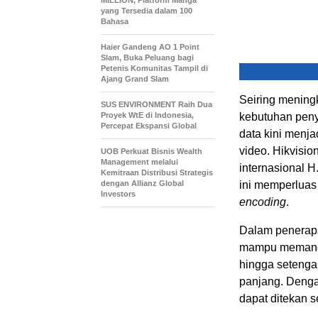
yang Tersedia dalam 100
Bahasa
Haier Gandeng AO 1 Point
Slam, Buka Peluang bagi
Petenis Komunitas Tampil di
Ajang Grand Slam
Seiring mening
SUS ENVIRONMENT Raih Dua
Proyek WtE di Indonesia,
kebutuhan peny
Percepat Ekspansi Global
data kini menj
video. Hikvisi
UOB Perkuat Bisnis Wealth
Management melalui
internasional 
Kemitraan Distribusi Strategis
dengan Allianz Global
ini memperluas
Investors
encoding
.
Dalam penerapa
mampu memang
hingga setenga
panjang. Dengan
dapat ditekan s