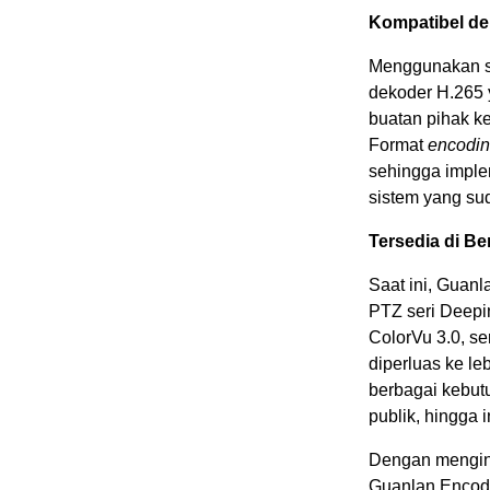
Kompatibel d
Menggunakan s
dekoder H.265 
buatan pihak ket
Format
encodi
sehingga imple
sistem yang sud
Tersedia di Be
Saat ini, Guan
PTZ seri Deepi
ColorVu 3.0, se
diperluas ke le
berbagai kebutu
publik, hingga in
Dengan mengint
Guanlan Encodi