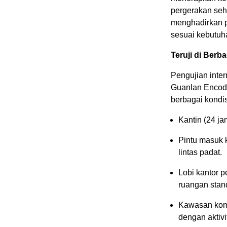
pergerakan seh
menghadirkan 
sesuai kebutuh
Teruji di Berb
Pengujian inte
Guanlan Encod
berbagai kondis
Kantin (24 ja
Pintu masuk 
lintas padat.
Lobi kantor 
ruangan stan
Kawasan kome
dengan aktivi