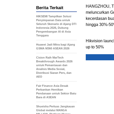
HANGZHOU, Tio
Berita Terkait
meluncurkan Gu
HIKSEMI Tampilkan Solusi
kecerdasan bu
Penyimpanan Data untuk
Seluruh Skenario di Ajang DTI
hingga 30%-50%
Indonesia 2026, Dukung
Pengembangan AI di Asia
Tenggara
Hikvision laun
Huawei Jadi Mitra bagi Ajang
up to 50%
GSMA M360 ASEAN 2026
Cision Raih MarTech
Breakthrough Awards 2026
untuk Pemantauan dan
Analisis Media Sosial,
Distribusi Siaran Pers, dan
AEO
Fair Finance Asia Desak
Perbankan Hentikan
Pendanaan untuk Sektor Batu
Bara di ASEAN
Shueisha Perluas Jangkauan
Global melalui MANGA
MILLION, Platform Manga