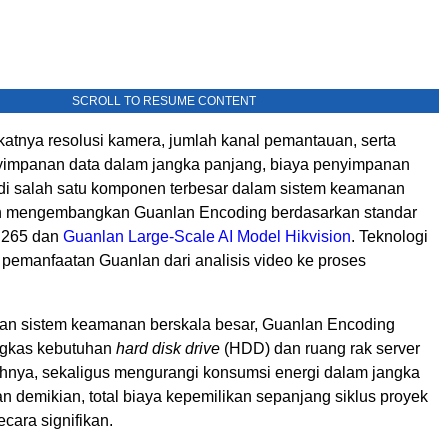
SCROLL TO RESUME CONTENT
katnya resolusi kamera, jumlah kanal pemantauan, serta
impanan data dalam jangka panjang, biaya penyimpanan
adi salah satu komponen terbesar dalam sistem keamanan
on mengembangkan Guanlan Encoding berdasarkan standar
H.265 dan
Guanlan Large-Scale AI Model Hikvision
. Teknologi
 pemanfaatan Guanlan dari analisis video ke proses
n sistem keamanan berskala besar, Guanlan Encoding
kas kebutuhan
hard disk drive
(HDD) dan ruang rak server
hnya, sekaligus mengurangi konsumsi energi dalam jangka
 demikian, total biaya kepemilikan sepanjang siklus proyek
ecara signifikan.