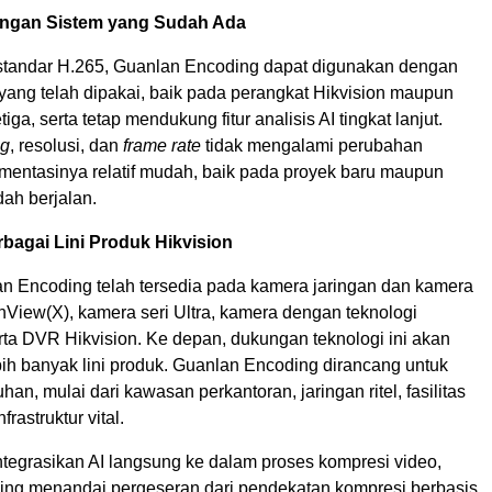
engan Sistem yang Sudah Ada
tandar H.265, Guanlan Encoding dapat digunakan dengan
yang telah dipakai, baik pada perangkat Hikvision maupun
iga, serta tetap mendukung fitur analisis AI tingkat lanjut.
ng
, resolusi, dan
frame rate
tidak mengalami perubahan
mentasinya relatif mudah, baik pada proyek baru maupun
ah berjalan.
rbagai Lini Produk Hikvision
lan Encoding telah tersedia pada kamera jaringan dan kamera
nView(X), kamera seri Ultra, kamera dengan teknologi
rta DVR Hikvision. Ke depan, dukungan teknologi ini akan
bih banyak lini produk. Guanlan Encoding dirancang untuk
han, mulai dari kawasan perkantoran, jaringan ritel, fasilitas
frastruktur vital.
egrasikan AI langsung ke dalam proses kompresi video,
ng menandai pergeseran dari pendekatan kompresi berbasis