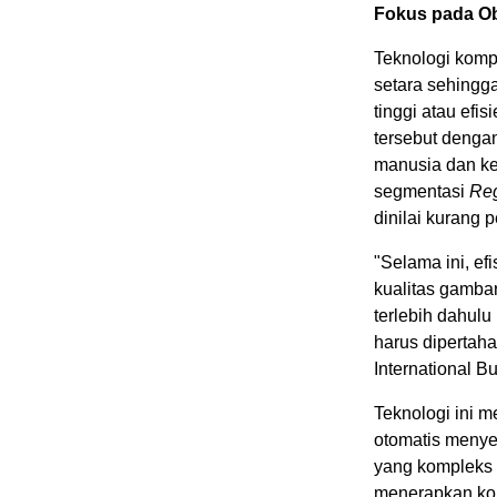
Fokus pada Ob
Teknologi komp
setara sehingg
tinggi atau ef
tersebut denga
manusia dan ke
segmentasi
Reg
dinilai kurang p
"Selama ini, e
kualitas gamba
terlebih dahul
harus dipertaha
International B
Teknologi ini 
otomatis menye
yang kompleks d
menerapkan kom