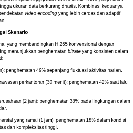
ingga ukuran data berkurang drastis. Kombinasi keduanya
pendekatan
video encoding
yang lebih cerdas dan adaptif
an.
agai Skenario
rnal yang membandingkan H.265 konvensional dengan
ing menunjukkan penghematan
bitrate
yang konsisten dalam
i:
m): penghematan 49% sepanjang fluktuasi aktivitas harian.
kawasan perkantoran (30 menit): penghematan 42% saat lalu
perusahaan (2 jam): penghematan 38% pada lingkungan dalam
dar.
rsial yang ramai (1 jam): penghematan 18% dalam kondisi
tas dan kompleksitas tinggi.