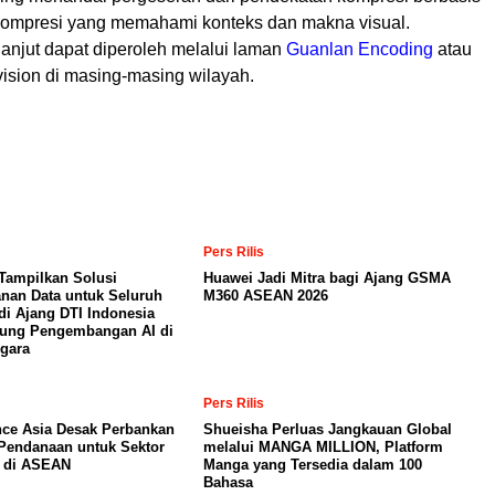
kompresi yang memahami konteks dan makna visual.
 lanjut dapat diperoleh melalui laman
Guanlan Encoding
atau
vision di masing-masing wilayah.
Pers Rilis
Tampilkan Solusi
Huawei Jadi Mitra bagi Ajang GSMA
nan Data untuk Seluruh
M360 ASEAN 2026
di Ajang DTI Indonesia
kung Pengembangan AI di
gara
Pers Rilis
nce Asia Desak Perbankan
Shueisha Perluas Jangkauan Global
Pendanaan untuk Sektor
melalui MANGA MILLION, Platform
a di ASEAN
Manga yang Tersedia dalam 100
Bahasa