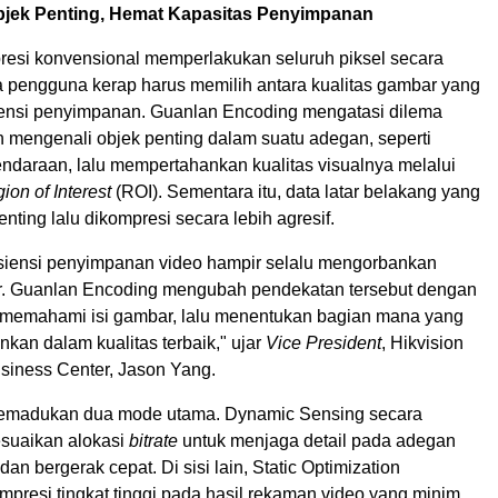
jek Penting, Hemat Kapasitas Penyimpanan
resi konvensional memperlakukan seluruh piksel secara
a pengguna kerap harus memilih antara kualitas gambar yang
isiensi penyimpanan. Guanlan Encoding mengatasi dilema
n mengenali objek penting dalam suatu adegan, seperti
ndaraan, lalu mempertahankan kualitas visualnya melalui
ion of Interest
(ROI). Sementara itu, data latar belakang yang
enting lalu dikompresi secara lebih agresif.
fisiensi penyimpanan video hampir selalu mengorbankan
r. Guanlan Encoding mengubah pendekatan tersebut dengan
u memahami isi gambar, lalu menentukan bagian mana yang
nkan dalam kualitas terbaik," ujar
Vice President
, Hikvision
usiness Center, Jason Yang.
memadukan dua mode utama. Dynamic Sensing secara
suaikan alokasi
bitrate
untuk menjaga detail pada adegan
an bergerak cepat. Di sisi lain, Static Optimization
presi tingkat tinggi pada hasil rekaman video yang minim