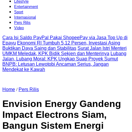
Lifestyle
Entertainment
Sport
Internasional
Pers Rilis
Video
Cara Isi Saldo PayPal Pakai ShopeePay via Jasa Top Up di
Epayu
Ekonomi RI Tumbuh 5,12 Persen, Investasi Asing
Buktikan Daya Saing dan Stabilitas
Surat Jalan Istri Menteri
UMKM Meledak, KPK Bidik Sekjen dan Menterinya
Lubang
Jalan, Lubang Moral: KPK Ungkap Suap Proyek Sumut
BNPB: Letusan Lewotobi Ancaman Serius, Jangan
Mendekat ke Kawah
Home
/
Pers Rilis
Envision Energy Gandeng
Impact Electrons Siam,
Bangun Sistem Energi