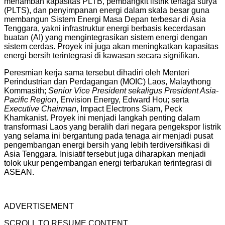
menambah kapasitas PLTB, pembangkit listrik tenaga surya
(PLTS), dan penyimpanan energi dalam skala besar guna
membangun Sistem Energi Masa Depan terbesar di Asia
Tenggara, yakni infrastruktur energi berbasis kecerdasan
buatan (AI) yang mengintegrasikan sistem energi dengan
sistem cerdas. Proyek ini juga akan meningkatkan kapasitas
energi bersih terintegrasi di kawasan secara signifikan.
Peresmian kerja sama tersebut dihadiri oleh Menteri
Perindustrian dan Perdagangan (MOIC) Laos, Malaythong
Kommasith;
Senior Vice President
sekaligus President Asia-
Pacific Region
, Envision Energy, Edward Hou; serta
Executive Chairman
, Impact Electrons Siam, Peck
Khamkanist. Proyek ini menjadi langkah penting dalam
transformasi Laos yang beralih dari negara pengekspor listrik
yang selama ini bergantung pada tenaga air menjadi pusat
pengembangan energi bersih yang lebih terdiversifikasi di
Asia Tenggara. Inisiatif tersebut juga diharapkan menjadi
tolok ukur pengembangan energi terbarukan terintegrasi di
ASEAN.
ADVERTISEMENT
SCROLL TO RESUME CONTENT