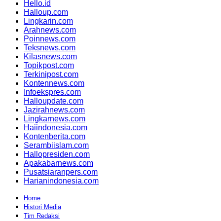
Hello.id
Halloup.com
Lingkarin.com
Arahnews.com
Poinnews.com
Teksnews.com
Kilasnews.com
Topikpost.com
Terkinipost.com
Kontennews.com
Infoekspres.com
Halloupdate.com
Jazirahnews.com
Lingkarnews.com
Haiindonesia.com
Kontenberita.com
Serambiislam.com
Hallopresiden.com
Apakabarnews.com
Pusatsiaranpers.com
Harianindonesia.com
Home
Histori Media
Tim Redaksi