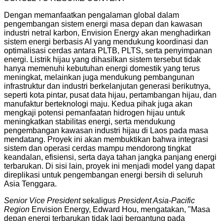
Dengan memanfaatkan pengalaman global dalam
pengembangan sistem energi masa depan dan kawasan
industri netral karbon, Envision Energy akan menghadirkan
sistem energi berbasis AI yang mendukung koordinasi dan
optimalisasi cerdas antara PLTB, PLTS, serta penyimpanan
energi. Listrik hijau yang dihasilkan sistem tersebut tidak
hanya memenuhi kebutuhan energi domestik yang terus
meningkat, melainkan juga mendukung pembangunan
infrastruktur dan industri berkelanjutan generasi berikutnya,
seperti kota pintar, pusat data hijau, pertambangan hijau, dan
manufaktur berteknologi maju. Kedua pihak juga akan
mengkaji potensi pemanfaatan hidrogen hijau untuk
meningkatkan stabilitas energi, serta mendukung
pengembangan kawasan industri hijau di Laos pada masa
mendatang. Proyek ini akan membuktikan bahwa integrasi
sistem dan operasi cerdas mampu mendorong tingkat
keandalan, efisiensi, serta daya tahan jangka panjang energi
terbarukan. Di sisi lain, proyek ini menjadi model yang dapat
direplikasi untuk pengembangan energi bersih di seluruh
Asia Tenggara.
Senior Vice President
sekaligus
President Asia-Pacific
Region
Envision Energy, Edward Hou, mengatakan, "Masa
depan energi terbarukan tidak lagi bergantung pada