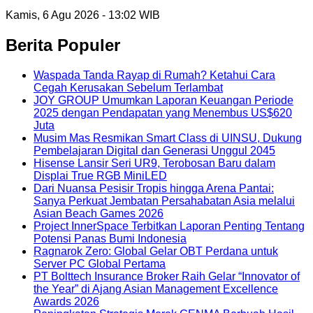
Kamis, 6 Agu 2026 - 13:02 WIB
Berita Populer
Waspada Tanda Rayap di Rumah? Ketahui Cara
Cegah Kerusakan Sebelum Terlambat
JOY GROUP Umumkan Laporan Keuangan Periode
2025 dengan Pendapatan yang Menembus US$620
Juta
Musim Mas Resmikan Smart Class di UINSU, Dukung
Pembelajaran Digital dan Generasi Unggul 2045
Hisense Lansir Seri UR9, Terobosan Baru dalam
Displai True RGB MiniLED
Dari Nuansa Pesisir Tropis hingga Arena Pantai:
Sanya Perkuat Jembatan Persahabatan Asia melalui
Asian Beach Games 2026
Project InnerSpace Terbitkan Laporan Penting Tentang
Potensi Panas Bumi Indonesia
Ragnarok Zero: Global Gelar OBT Perdana untuk
Server PC Global Pertama
PT Bolttech Insurance Broker Raih Gelar “Innovator of
the Year” di Ajang Asian Management Excellence
Awards 2026