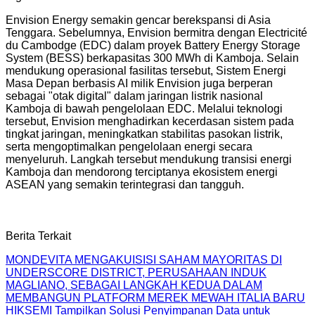
Envision Energy semakin gencar berekspansi di Asia
Tenggara. Sebelumnya, Envision bermitra dengan Electricité
du Cambodge (EDC) dalam proyek Battery Energy Storage
System (BESS) berkapasitas 300 MWh di Kamboja. Selain
mendukung operasional fasilitas tersebut, Sistem Energi
Masa Depan berbasis AI milik Envision juga berperan
sebagai "otak digital" dalam jaringan listrik nasional
Kamboja di bawah pengelolaan EDC. Melalui teknologi
tersebut, Envision menghadirkan kecerdasan sistem pada
tingkat jaringan, meningkatkan stabilitas pasokan listrik,
serta mengoptimalkan pengelolaan energi secara
menyeluruh. Langkah tersebut mendukung transisi energi
Kamboja dan mendorong terciptanya ekosistem energi
ASEAN yang semakin terintegrasi dan tangguh.
Berita Terkait
MONDEVITA MENGAKUISISI SAHAM MAYORITAS DI
UNDERSCORE DISTRICT, PERUSAHAAN INDUK
MAGLIANO, SEBAGAI LANGKAH KEDUA DALAM
MEMBANGUN PLATFORM MEREK MEWAH ITALIA BARU
HIKSEMI Tampilkan Solusi Penyimpanan Data untuk