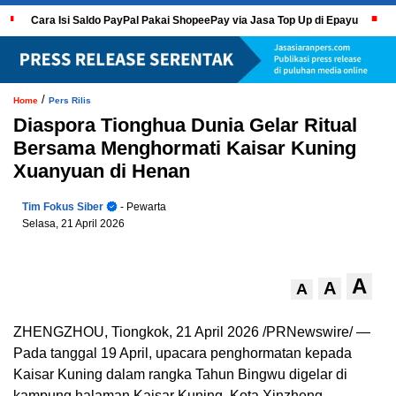
Cara Isi Saldo PayPal Pakai ShopeePay via Jasa Top Up di Epayu
/
Home
Pers Rilis
Diaspora Tionghua Dunia Gelar Ritual
Bersama Menghormati Kaisar Kuning
Xuanyuan di Henan
Tim Fokus Siber
- Pewarta
Selasa, 21 April 2026
A
A
A
ZHENGZHOU, Tiongkok
,
21 April 2026
/PRNewswire/ —
Pada tanggal 19 April, upacara penghormatan kepada
Kaisar Kuning dalam rangka Tahun Bingwu digelar di
kampung halaman Kaisar Kuning, Kota Xinzheng,