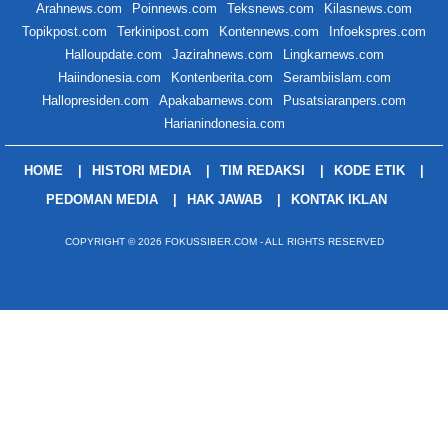
Arahnews.com
Poinnews.com
Teksnews.com
Kilasnews.com
Topikpost.com
Terkinipost.com
Kontennews.com
Infoekspres.com
Halloupdate.com
Jazirahnews.com
Lingkarnews.com
Haiindonesia.com
Kontenberita.com
Serambiislam.com
Hallopresiden.com
Apakabarnews.com
Pusatsiaranpers.com
Harianindonesia.com
HOME
HISTORI MEDIA
TIM REDAKSI
KODE ETIK
PEDOMAN MEDIA
HAK JAWAB
KONTAK IKLAN
COPYRIGHT © 2026 FOKUSSIBER.COM - ALL RIGHTS RESERVED