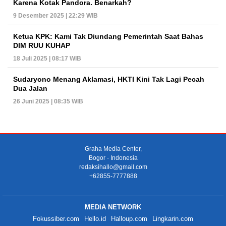
Karena Kotak Pandora. Benarkah?
9 Desember 2025 | 22:29 WIB
Ketua KPK: Kami Tak Diundang Pemerintah Saat Bahas
DIM RUU KUHAP
18 Juli 2025 | 08:17 WIB
Sudaryono Menang Aklamasi, HKTI Kini Tak Lagi Pecah
Dua Jalan
26 Juni 2025 | 08:35 WIB
Graha Media Center,
Bogor - Indonesia
redaksihallo@gmail.com
+62855-7777888
MEDIA NETWORK
Fokussiber.com
Hello.id
Halloup.com
Lingkarin.com