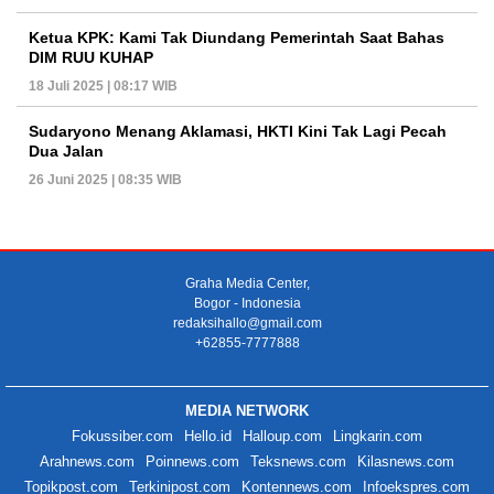
Ketua KPK: Kami Tak Diundang Pemerintah Saat Bahas
DIM RUU KUHAP
18 Juli 2025 | 08:17 WIB
Sudaryono Menang Aklamasi, HKTI Kini Tak Lagi Pecah
Dua Jalan
26 Juni 2025 | 08:35 WIB
Graha Media Center,
Bogor - Indonesia
redaksihallo@gmail.com
+62855-7777888
MEDIA NETWORK
Fokussiber.com
Hello.id
Halloup.com
Lingkarin.com
Arahnews.com
Poinnews.com
Teksnews.com
Kilasnews.com
Topikpost.com
Terkinipost.com
Kontennews.com
Infoekspres.com