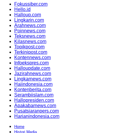
Fokussiber.com
Hello.id
Halloup.com
Lingkarin.com
Arahnews.com
Poinnews.com
Teksnews.com
Kilasnews.com
Topikpost.com
Terkinipost.com
Kontennews.com
Infoekspres.com
Halloupdate.com
Jazirahnews.com
Lingkarnews.com
Haiindonesia.com
Kontenberita.com
Serambiislam.com
Hallopresiden.com
Apakabarnews.com
Pusatsiaranpers.com
Harianindonesia.com
Home
Histori Media