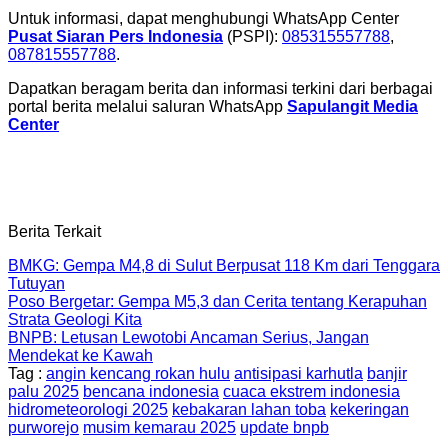
Untuk informasi, dapat menghubungi WhatsApp Center
Pusat Siaran Pers Indonesia
(PSPI):
085315557788
,
087815557788
.
Dapatkan beragam berita dan informasi terkini dari berbagai
portal berita melalui saluran WhatsApp
Sapulangit Media
Center
Berita Terkait
BMKG: Gempa M4,8 di Sulut Berpusat 118 Km dari Tenggara
Tutuyan
Poso Bergetar: Gempa M5,3 dan Cerita tentang Kerapuhan
Strata Geologi Kita
BNPB: Letusan Lewotobi Ancaman Serius, Jangan
Mendekat ke Kawah
Tag :
angin kencang rokan hulu
antisipasi karhutla
banjir
palu 2025
bencana indonesia
cuaca ekstrem indonesia
hidrometeorologi 2025
kebakaran lahan toba
kekeringan
purworejo
musim kemarau 2025
update bnpb