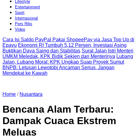
Lifestyle
Entertainment
Sport
Internasional
Pers Rilis
Video
Cara Isi Saldo PayPal Pakai ShopeePay via Jasa Top Up di
Epayu
Ekonomi RI Tumbuh 5,12 Persen, Investasi Asing
Buktikan Daya Saing dan Stabilitas
Surat Jalan Istri Menteri
UMKM Meledak, KPK Bidik Sekjen dan Menterinya
Lubang
Jalan, Lubang Moral: KPK Ungkap Suap Proyek Sumut
BNPB: Letusan Lewotobi Ancaman Serius, Jangan
Mendekat ke Kawah
Home
/
Nusantara
Bencana Alam Terbaru:
Dampak Cuaca Ekstrem
Meluas