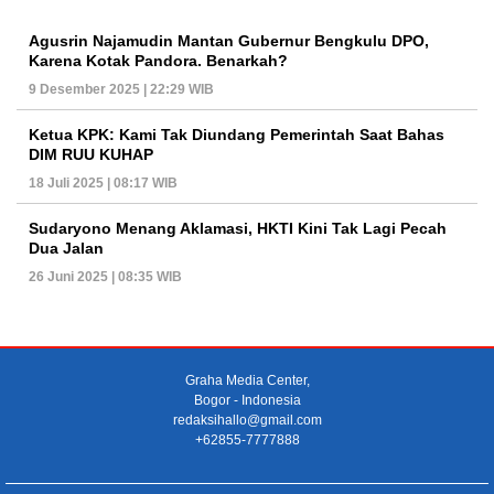
Agusrin Najamudin Mantan Gubernur Bengkulu DPO,
Karena Kotak Pandora. Benarkah?
9 Desember 2025 | 22:29 WIB
Ketua KPK: Kami Tak Diundang Pemerintah Saat Bahas
DIM RUU KUHAP
18 Juli 2025 | 08:17 WIB
Sudaryono Menang Aklamasi, HKTI Kini Tak Lagi Pecah
Dua Jalan
26 Juni 2025 | 08:35 WIB
Graha Media Center,
Bogor - Indonesia
redaksihallo@gmail.com
+62855-7777888