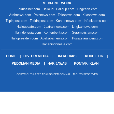
MEDIA NETWORK
Fokussiber.com
Hello.id
Halloup.com
Lingkarin.com
Arahnews.com
Poinnews.com
Teksnews.com
Kilasnews.com
Topikpost.com
Terkinipost.com
Kontennews.com
Infoekspres.com
Halloupdate.com
Jazirahnews.com
Lingkarnews.com
Haiindonesia.com
Kontenberita.com
Serambiislam.com
Hallopresiden.com
Apakabarnews.com
Pusatsiaranpers.com
Harianindonesia.com
HOME
HISTORI MEDIA
TIM REDAKSI
KODE ETIK
PEDOMAN MEDIA
HAK JAWAB
KONTAK IKLAN
COPYRIGHT © 2026 FOKUSSIBER.COM - ALL RIGHTS RESERVED