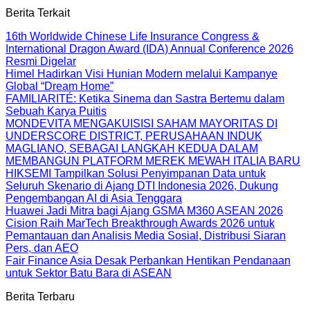
Berita Terkait
16th Worldwide Chinese Life Insurance Congress &
International Dragon Award (IDA) Annual Conference 2026
Resmi Digelar
Himel Hadirkan Visi Hunian Modern melalui Kampanye
Global “Dream Home”
FAMILIARITÉ: Ketika Sinema dan Sastra Bertemu dalam
Sebuah Karya Puitis
MONDEVITA MENGAKUISISI SAHAM MAYORITAS DI
UNDERSCORE DISTRICT, PERUSAHAAN INDUK
MAGLIANO, SEBAGAI LANGKAH KEDUA DALAM
MEMBANGUN PLATFORM MEREK MEWAH ITALIA BARU
HIKSEMI Tampilkan Solusi Penyimpanan Data untuk
Seluruh Skenario di Ajang DTI Indonesia 2026, Dukung
Pengembangan AI di Asia Tenggara
Huawei Jadi Mitra bagi Ajang GSMA M360 ASEAN 2026
Cision Raih MarTech Breakthrough Awards 2026 untuk
Pemantauan dan Analisis Media Sosial, Distribusi Siaran
Pers, dan AEO
Fair Finance Asia Desak Perbankan Hentikan Pendanaan
untuk Sektor Batu Bara di ASEAN
Berita Terbaru