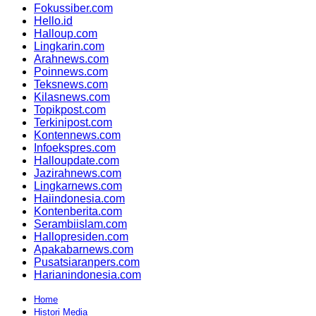
Fokussiber.com
Hello.id
Halloup.com
Lingkarin.com
Arahnews.com
Poinnews.com
Teksnews.com
Kilasnews.com
Topikpost.com
Terkinipost.com
Kontennews.com
Infoekspres.com
Halloupdate.com
Jazirahnews.com
Lingkarnews.com
Haiindonesia.com
Kontenberita.com
Serambiislam.com
Hallopresiden.com
Apakabarnews.com
Pusatsiaranpers.com
Harianindonesia.com
Home
Histori Media