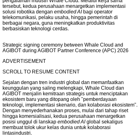
pengalaman industri Whale Cloud. Melalui kerja sama
tersebut, kedua perusahaan menargetkan implementasi
solusi robotika dengan
embodied AI
bagi operator
telekomunikasi, pelaku usaha, hingga pemerintah di
berbagai negara, guna meningkatkan produktivitas
berbasiskan teknologi cerdas.
Strategic signing ceremony between Whale Cloud and
AGIBOT during AGIBOT Partner Conference (APC) 2026
ADVERTISEMENT
SCROLL TO RESUME CONTENT
Sejalan dengan tren industri global dan memanfaatkan
keunggulan yang saling melengkapi, Whale Cloud dan
AGIBOT menjalin kemitraan strategis untuk menciptakan
ekosistem baru yang ditopang oleh "pemberdayaan
teknologi, implementasi skenario, dan kolaborasi ekosistem".
Dengan menyederhanakan proses, mulai dari tahap riset
hingga komersialisasi, kedua perusahaan menargetkan
posisi unggul di lanskap
embodied AI
global sekaligus
membuat tolok ukur kelas dunia untuk kolaborasi
lintasindustri.