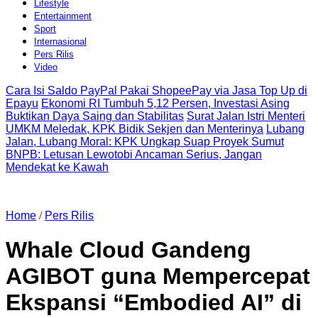
Lifestyle
Entertainment
Sport
Internasional
Pers Rilis
Video
Cara Isi Saldo PayPal Pakai ShopeePay via Jasa Top Up di
Epayu
Ekonomi RI Tumbuh 5,12 Persen, Investasi Asing
Buktikan Daya Saing dan Stabilitas
Surat Jalan Istri Menteri
UMKM Meledak, KPK Bidik Sekjen dan Menterinya
Lubang
Jalan, Lubang Moral: KPK Ungkap Suap Proyek Sumut
BNPB: Letusan Lewotobi Ancaman Serius, Jangan
Mendekat ke Kawah
Home
/
Pers Rilis
Whale Cloud Gandeng
AGIBOT guna Mempercepat
Ekspansi “Embodied AI” di