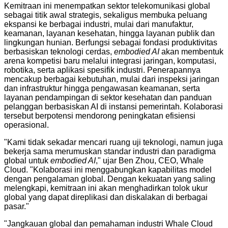
Kemitraan ini menempatkan sektor telekomunikasi global
sebagai titik awal strategis, sekaligus membuka peluang
ekspansi ke berbagai industri, mulai dari manufaktur,
keamanan, layanan kesehatan, hingga layanan publik dan
lingkungan hunian. Berfungsi sebagai fondasi produktivitas
berbasiskan teknologi cerdas,
embodied AI
akan membentuk
arena kompetisi baru melalui integrasi jaringan, komputasi,
robotika, serta aplikasi spesifik industri. Penerapannya
mencakup berbagai kebutuhan, mulai dari inspeksi jaringan
dan infrastruktur hingga pengawasan keamanan, serta
layanan pendampingan di sektor kesehatan dan panduan
pelanggan berbasiskan AI di instansi pemerintah. Kolaborasi
tersebut berpotensi mendorong peningkatan efisiensi
operasional.
"Kami tidak sekadar mencari ruang uji teknologi, namun juga
bekerja sama merumuskan standar industri dan paradigma
global untuk
embodied AI
," ujar Ben Zhou, CEO, Whale
Cloud. "Kolaborasi ini menggabungkan kapabilitas model
dengan pengalaman global. Dengan kekuatan yang saling
melengkapi, kemitraan ini akan menghadirkan tolok ukur
global yang dapat direplikasi dan diskalakan di berbagai
pasar."
"Jangkauan global dan pemahaman industri Whale Cloud