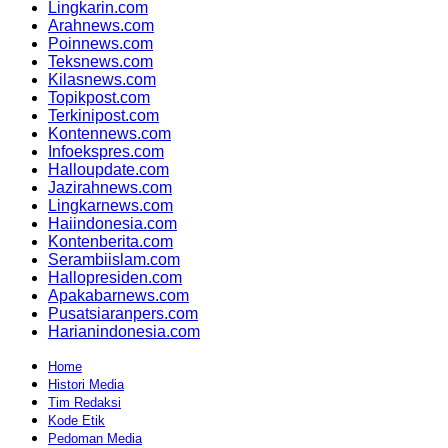
Lingkarin.com
Arahnews.com
Poinnews.com
Teksnews.com
Kilasnews.com
Topikpost.com
Terkinipost.com
Kontennews.com
Infoekspres.com
Halloupdate.com
Jazirahnews.com
Lingkarnews.com
Haiindonesia.com
Kontenberita.com
Serambiislam.com
Hallopresiden.com
Apakabarnews.com
Pusatsiaranpers.com
Harianindonesia.com
Home
Histori Media
Tim Redaksi
Kode Etik
Pedoman Media