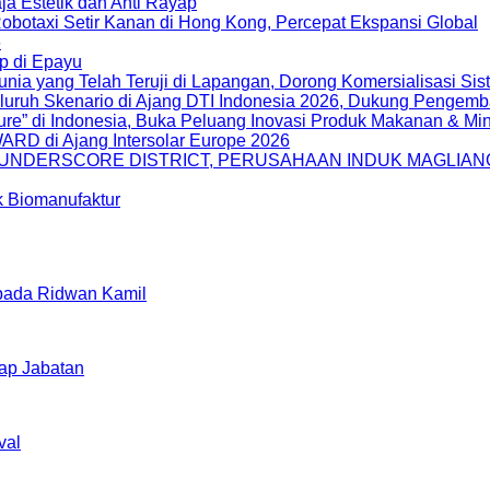
a Estetik dan Anti Rayap
botaxi Setir Kanan di Hong Kong, Percepat Ekspansi Global
6
p di Epayu
ia yang Telah Teruji di Lapangan, Dorong Komersialisasi Si
uruh Skenario di Ajang DTI Indonesia 2026, Dukung Pengemba
ure” di Indonesia, Buka Peluang Inovasi Produk Makanan & M
WARD di Ajang Intersolar Europe 2026
I UNDERSCORE DISTRICT, PERUSAHAAN INDUK MAGLIA
k Biomanufaktur
pada Ridwan Kamil
kap Jabatan
val