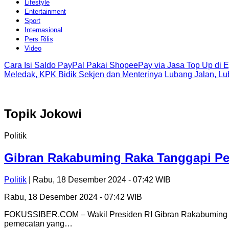
Lifestyle
Entertainment
Sport
Internasional
Pers Rilis
Video
Cara Isi Saldo PayPal Pakai ShopeePay via Jasa Top Up di 
Meledak, KPK Bidik Sekjen dan Menterinya
Lubang Jalan, L
Topik
Jokowi
Politik
Gibran Rakabuming Raka Tanggapi Pem
Politik
| Rabu, 18 Desember 2024 - 07:42 WIB
Rabu, 18 Desember 2024 - 07:42 WIB
FOKUSSIBER.COM – Wakil Presiden RI Gibran Rakabuming Rak
pemecatan yang…