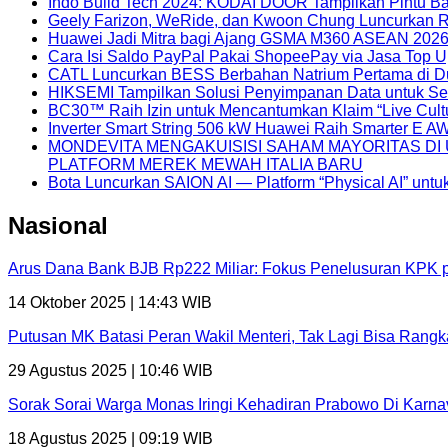
Indo Build Tech 2024: KODAI DOOR Tampilkan Pintu Baj
Geely Farizon, WeRide, dan Kwoon Chung Luncurkan Ro
Huawei Jadi Mitra bagi Ajang GSMA M360 ASEAN 202
Cara Isi Saldo PayPal Pakai ShopeePay via Jasa Top U
CATL Luncurkan BESS Berbahan Natrium Pertama di Dun
HIKSEMI Tampilkan Solusi Penyimpanan Data untuk Sel
BC30™ Raih Izin untuk Mencantumkan Klaim “Live Cult
Inverter Smart String 506 kW Huawei Raih Smarter E A
MONDEVITA MENGAKUISISI SAHAM MAYORITAS D
PLATFORM MEREK MEWAH ITALIA BARU
Bota Luncurkan SAION AI — Platform “Physical AI” untu
Nasional
Arus Dana Bank BJB Rp222 Miliar: Fokus Penelusuran KPK 
14 Oktober 2025 | 14:43 WIB
Putusan MK Batasi Peran Wakil Menteri, Tak Lagi Bisa Rang
29 Agustus 2025 | 10:46 WIB
Sorak Sorai Warga Monas Iringi Kehadiran Prabowo Di Karna
18 Agustus 2025 | 09:19 WIB