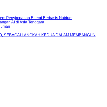
stem Penyimpanan Energi Berbasis Natrium
ngan AI di Asia Tenggara
inuman
NO, SEBAGAI LANGKAH KEDUA DALAM MEMBANGUN