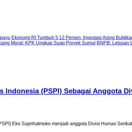
Epayu
Ekonomi RI Tumbuh 5,12 Persen, Investasi Asing Buktika
ubang Moral: KPK Ungkap Suap Proyek Sumut
BNPB: Letusan 
rs Indonesia (PSPI) Sebagai Anggota D
PI) Eko Suprihatmoko menjadi anggota Divisi Humas Serikat M