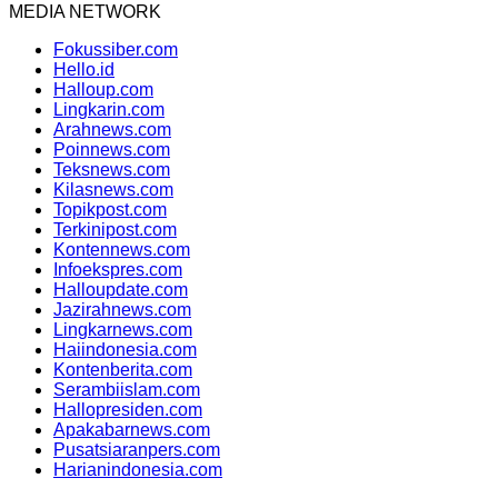
MEDIA NETWORK
Fokussiber.com
Hello.id
Halloup.com
Lingkarin.com
Arahnews.com
Poinnews.com
Teksnews.com
Kilasnews.com
Topikpost.com
Terkinipost.com
Kontennews.com
Infoekspres.com
Halloupdate.com
Jazirahnews.com
Lingkarnews.com
Haiindonesia.com
Kontenberita.com
Serambiislam.com
Hallopresiden.com
Apakabarnews.com
Pusatsiaranpers.com
Harianindonesia.com