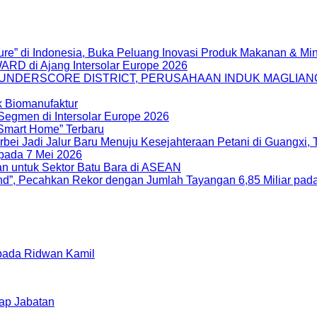
ure” di Indonesia, Buka Peluang Inovasi Produk Makanan & M
WARD di Ajang Intersolar Europe 2026
I UNDERSCORE DISTRICT, PERUSAHAAN INDUK MAGLIA
k Biomanufaktur
Segmen di Intersolar Europe 2026
“Smart Home” Terbaru
rbei Jadi Jalur Baru Menuju Kesejahteraan Petani di Guangxi,
pada 7 Mei 2026
n untuk Sektor Batu Bara di ASEAN
”, Pecahkan Rekor dengan Jumlah Tayangan 6,85 Miliar pada B
pada Ridwan Kamil
kap Jabatan