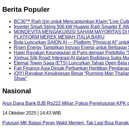
Berita Populer
BC30™ Raih Izin untuk Mencantumkan Klaim “Live Cult
Inverter Smart String 506 kW Huawei Raih Smarter E A
MONDEVITA MENGAKUISISI SAHAM MAYORITAS D
PLATFORM MEREK MEWAH ITALIA BARU
Bota Luncurkan SAION AI — Platform “Physical AI” untu
Risen Energy Tampilkan Inovasi Energi untuk Berbagai 
Haier Rayakan Keunggulan di Paris dengan Portofolio 
Xinhua Silk Road: Integrasi AI dalam Budidaya Sutra Mu
Eternal Tower Saga (ETS) Luncurkan Tahap Open Beta 
Fair Finance Asia Desak Perbankan Hentikan Pendanaa
iQIYI Rayakan Kesuksesan Besar “Running Man Thailand
Show”
Nasional
Arus Dana Bank BJB Rp222 Miliar: Fokus Penelusuran KPK 
14 Oktober 2025 | 14:43 WIB
Putusan MK Batasi Peran Wakil Menteri, Tak Lagi Bisa Rang