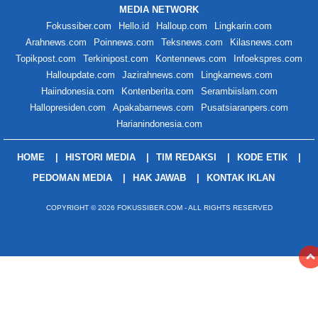
MEDIA NETWORK
Fokussiber.com
Hello.id
Halloup.com
Lingkarin.com
Arahnews.com
Poinnews.com
Teksnews.com
Kilasnews.com
Topikpost.com
Terkinipost.com
Kontennews.com
Infoekspres.com
Halloupdate.com
Jazirahnews.com
Lingkarnews.com
Haiindonesia.com
Kontenberita.com
Serambiislam.com
Hallopresiden.com
Apakabarnews.com
Pusatsiaranpers.com
Harianindonesia.com
HOME
HISTORI MEDIA
TIM REDAKSI
KODE ETIK
PEDOMAN MEDIA
HAK JAWAB
KONTAK IKLAN
COPYRIGHT © 2026 FOKUSSIBER.COM - ALL RIGHTS RESERVED