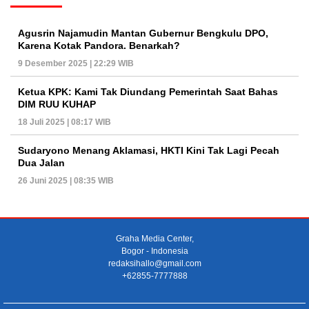
Agusrin Najamudin Mantan Gubernur Bengkulu DPO,
Karena Kotak Pandora. Benarkah?
9 Desember 2025 | 22:29 WIB
Ketua KPK: Kami Tak Diundang Pemerintah Saat Bahas
DIM RUU KUHAP
18 Juli 2025 | 08:17 WIB
Sudaryono Menang Aklamasi, HKTI Kini Tak Lagi Pecah
Dua Jalan
26 Juni 2025 | 08:35 WIB
Graha Media Center,
Bogor - Indonesia
redaksihallo@gmail.com
+62855-7777888