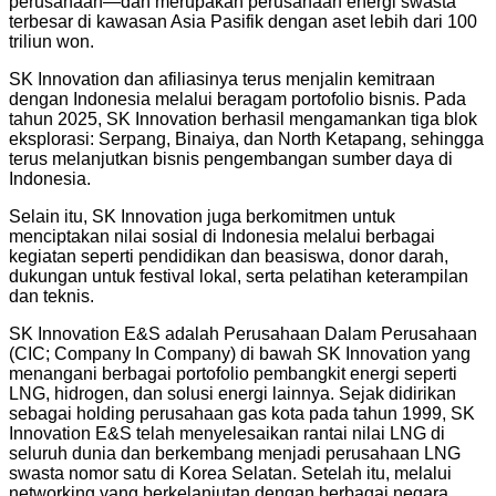
perusahaan—dan merupakan perusahaan energi swasta
terbesar di kawasan Asia Pasifik dengan aset lebih dari 100
triliun won.
SK Innovation dan afiliasinya terus menjalin kemitraan
dengan Indonesia melalui beragam portofolio bisnis. Pada
tahun 2025, SK Innovation berhasil mengamankan tiga blok
eksplorasi: Serpang, Binaiya, dan North Ketapang, sehingga
terus melanjutkan bisnis pengembangan sumber daya di
Indonesia.
Selain itu, SK Innovation juga berkomitmen untuk
menciptakan nilai sosial di Indonesia melalui berbagai
kegiatan seperti pendidikan dan beasiswa, donor darah,
dukungan untuk festival lokal, serta pelatihan keterampilan
dan teknis.
SK Innovation E&S adalah Perusahaan Dalam Perusahaan
(CIC; Company In Company) di bawah SK Innovation yang
menangani berbagai portofolio pembangkit energi seperti
LNG, hidrogen, dan solusi energi lainnya. Sejak didirikan
sebagai holding perusahaan gas kota pada tahun 1999, SK
Innovation E&S telah menyelesaikan rantai nilai LNG di
seluruh dunia dan berkembang menjadi perusahaan LNG
swasta nomor satu di Korea Selatan. Setelah itu, melalui
networking yang berkelanjutan dengan berbagai negara