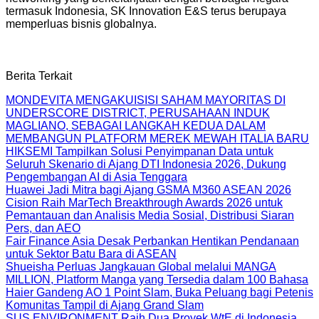
termasuk Indonesia, SK Innovation E&S terus berupaya
memperluas bisnis globalnya.
Berita Terkait
MONDEVITA MENGAKUISISI SAHAM MAYORITAS DI
UNDERSCORE DISTRICT, PERUSAHAAN INDUK
MAGLIANO, SEBAGAI LANGKAH KEDUA DALAM
MEMBANGUN PLATFORM MEREK MEWAH ITALIA BARU
HIKSEMI Tampilkan Solusi Penyimpanan Data untuk
Seluruh Skenario di Ajang DTI Indonesia 2026, Dukung
Pengembangan AI di Asia Tenggara
Huawei Jadi Mitra bagi Ajang GSMA M360 ASEAN 2026
Cision Raih MarTech Breakthrough Awards 2026 untuk
Pemantauan dan Analisis Media Sosial, Distribusi Siaran
Pers, dan AEO
Fair Finance Asia Desak Perbankan Hentikan Pendanaan
untuk Sektor Batu Bara di ASEAN
Shueisha Perluas Jangkauan Global melalui MANGA
MILLION, Platform Manga yang Tersedia dalam 100 Bahasa
Haier Gandeng AO 1 Point Slam, Buka Peluang bagi Petenis
Komunitas Tampil di Ajang Grand Slam
SUS ENVIRONMENT Raih Dua Proyek WtE di Indonesia,