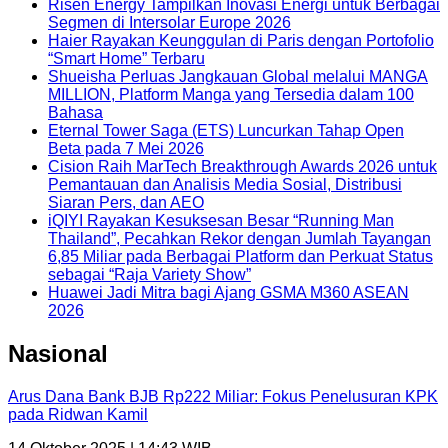
Risen Energy Tampilkan Inovasi Energi untuk Berbagai
Segmen di Intersolar Europe 2026
Haier Rayakan Keunggulan di Paris dengan Portofolio
“Smart Home” Terbaru
Shueisha Perluas Jangkauan Global melalui MANGA
MILLION, Platform Manga yang Tersedia dalam 100
Bahasa
Eternal Tower Saga (ETS) Luncurkan Tahap Open
Beta pada 7 Mei 2026
Cision Raih MarTech Breakthrough Awards 2026 untuk
Pemantauan dan Analisis Media Sosial, Distribusi
Siaran Pers, dan AEO
iQIYI Rayakan Kesuksesan Besar “Running Man
Thailand”, Pecahkan Rekor dengan Jumlah Tayangan
6,85 Miliar pada Berbagai Platform dan Perkuat Status
sebagai “Raja Variety Show”
Huawei Jadi Mitra bagi Ajang GSMA M360 ASEAN
2026
Nasional
Arus Dana Bank BJB Rp222 Miliar: Fokus Penelusuran KPK
pada Ridwan Kamil