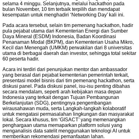
selama 4 minggu. Selanjutnya, melalui hackathon pada
bulan November, 10 tim terbaik terpilih dan mendapat
kesempatan untuk menghadiri ‘Networking Day’ kali ini.
Pada acara tersebut, selain tim pemenang hackathon, hadir
pula pejabat utama dari Kementerian Energi dan Sumber
Daya Mineral (ESDM) Indonesia, Badan Koordinasi
Penanaman Modal (BKPM), dan Kementerian Usaha Mikro,
Kecil dan Menengah (UMKM) perwakilan dari 8 universitas
utama di berbagai daerah dan investor, sehingga total sekitar
60
peserta hadir.
Acara ini terdiri dari penunjukan mentor dan ambassador
yang berasal dari pejabat kementerian pemerintah terkait,
presentasi model bisnis dari tim pemenang hackathon, serta
diskusi panel. Pada diskusi panel, isu-isu penting dibahas
secara mendalam, seperti arah kebijakan masa depan
Indonesia yang terkait dengan Tujuan Pembangunan
Berkelanjutan (SDG), pentingnya pengembangan
wirausahawan muda, serta Langkah-langkah kolaboratif
untuk mengatasi permasalahan lingkungan dan masyarakat
lokal. Secara khusus, tim ‘GISACT’ yang memenangkan
penghargaan utama memaparkan platform solusi yang
menganalisis data satelit menggunakan teknologi AI untuk
memberikan rekomendasi pemanfaatan lahan.