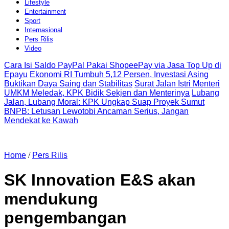
Lifestyle
Entertainment
Sport
Internasional
Pers Rilis
Video
Cara Isi Saldo PayPal Pakai ShopeePay via Jasa Top Up di
Epayu
Ekonomi RI Tumbuh 5,12 Persen, Investasi Asing
Buktikan Daya Saing dan Stabilitas
Surat Jalan Istri Menteri
UMKM Meledak, KPK Bidik Sekjen dan Menterinya
Lubang
Jalan, Lubang Moral: KPK Ungkap Suap Proyek Sumut
BNPB: Letusan Lewotobi Ancaman Serius, Jangan
Mendekat ke Kawah
Home
/
Pers Rilis
SK Innovation E&S akan
mendukung
pengembangan