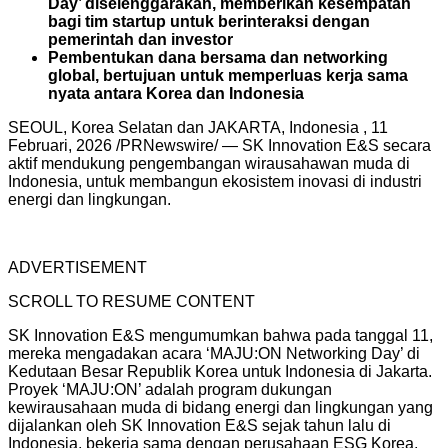
Day’ diselenggarakan, memberikan kesempatan
bagi tim startup untuk berinteraksi dengan
pemerintah dan investor
Pembentukan dana bersama dan networking
global, bertujuan untuk memperluas kerja sama
nyata antara Korea dan Indonesia
SEOUL, Korea Selatan dan JAKARTA, Indonesia
,
11
Februari, 2026
/PRNewswire/ — SK Innovation E&S secara
aktif mendukung pengembangan wirausahawan muda di
Indonesia, untuk membangun ekosistem inovasi di industri
energi dan lingkungan.
ADVERTISEMENT
SCROLL TO RESUME CONTENT
SK Innovation E&S mengumumkan bahwa pada tanggal 11,
mereka mengadakan acara ‘MAJU:ON Networking Day’ di
Kedutaan Besar Republik Korea untuk Indonesia di Jakarta.
Proyek ‘MAJU:ON’ adalah program dukungan
kewirausahaan muda di bidang energi dan lingkungan yang
dijalankan oleh SK Innovation E&S sejak tahun lalu di
Indonesia, bekerja sama dengan perusahaan ESG Korea,