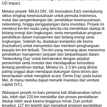
UD Impact.
Melalui proyek ‘MAJU:ON’, SK Innovation E&S mendukung
siklus lengkap kewirausahaan untuk pemuda Indonesia,
mulai dari pengembangan ide, pendidikan kewirausahaan,
networking, hingga penggalangan dana investasi. Proyek ini
merekrut tim-tim muda yang bercita-cita mendirikan startup di
bidang energi dan lingkungan, serta menyediakan program
pendidikan dalam manajemen dan bidang energi serta
lingkungan. Setelah itu, diadakan kompetisi ide bisnis
(hackathon) untuk menyeleksi dan memberi penghargaan
kepada tim-tim terbaik. Tim-tim yang menang akan menerima
pendidikan manajemen lanjutan dan berpartisipasi dalam
‘Networking Day’ untuk berinteraksi dengan pejabat
pemerintah serta investor dan mendapatkan konsultasi
tentang pendirian startup. Melalui ini, 2-3 tim yang dinilai
paling unggul akan mendapat dukungan dana bisnis dan
kesempatan untuk mengikuti acara ‘Demo Day’ pada bulan
Mei, di mana mereka dapat menarik investasi dari venture
capital (VC).
Walaupun proyek ini baru pertama kali dilaksanakan tahun
lalu, lebih dari 220 tim mendaftar dan proses pendaftaran
ditutup lebih awal karena tingginya minat. Dari jumlah
tersebut, 127 tim terpilih dan mengikuti program pendidikan