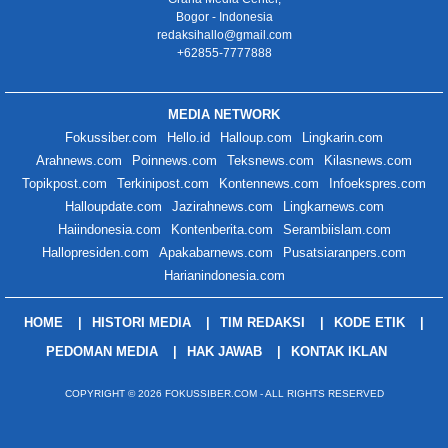
Bogor - Indonesia
redaksihallo@gmail.com
+62855-7777888
MEDIA NETWORK
Fokussiber.com
Hello.id
Halloup.com
Lingkarin.com
Arahnews.com
Poinnews.com
Teksnews.com
Kilasnews.com
Topikpost.com
Terkinipost.com
Kontennews.com
Infoekspres.com
Halloupdate.com
Jazirahnews.com
Lingkarnews.com
Haiindonesia.com
Kontenberita.com
Serambiislam.com
Hallopresiden.com
Apakabarnews.com
Pusatsiaranpers.com
Harianindonesia.com
HOME
HISTORI MEDIA
TIM REDAKSI
KODE ETIK
PEDOMAN MEDIA
HAK JAWAB
KONTAK IKLAN
COPYRIGHT © 2026 FOKUSSIBER.COM - ALL RIGHTS RESERVED