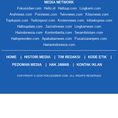
MEDIA NETWORK
Fokussiber.com
Hello.id
Halloup.com
Lingkarin.com
Arahnews.com
Poinnews.com
Teksnews.com
Kilasnews.com
Topikpost.com
Terkinipost.com
Kontennews.com
Infoekspres.com
Halloupdate.com
Jazirahnews.com
Lingkarnews.com
Haiindonesia.com
Kontenberita.com
Serambiislam.com
Hallopresiden.com
Apakabarnews.com
Pusatsiaranpers.com
Harianindonesia.com
HOME
HISTORI MEDIA
TIM REDAKSI
KODE ETIK
PEDOMAN MEDIA
HAK JAWAB
KONTAK IKLAN
COPYRIGHT © 2026 FOKUSSIBER.COM - ALL RIGHTS RESERVED