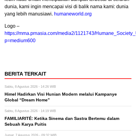
dunia, kami ingin mencapai visi di balik nama kami: dunia
yang lebih manusiawi.
humaneworld.org
Logo –
https://mma.prnasia.com/media2/1121743/Humane_Society
p=medium600
BERITA TERKAIT
Sabtu, 8 Agustus 2026 - 14:26 WIB
Himel Hadirkan Visi Hunian Modern melalui Kampanye
Global “Dream Home”
Sabtu, 8 Agustus 2026 - 14:19 WIB
FAMILIARITÉ: Ketika Sinema dan Sastra Bertemu dalam
Sebuah Karya Puitis
Jumat, 7 Agustus 2026 - 09:32 WIB