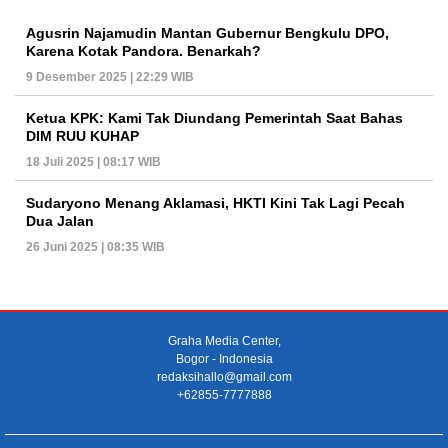
Agusrin Najamudin Mantan Gubernur Bengkulu DPO,
Karena Kotak Pandora. Benarkah?
9 Desember 2025 | 22:29 WIB
Ketua KPK: Kami Tak Diundang Pemerintah Saat Bahas
DIM RUU KUHAP
18 Juli 2025 | 08:17 WIB
Sudaryono Menang Aklamasi, HKTI Kini Tak Lagi Pecah
Dua Jalan
26 Juni 2025 | 08:35 WIB
Graha Media Center,
Bogor - Indonesia
redaksihallo@gmail.com
+62855-7777888