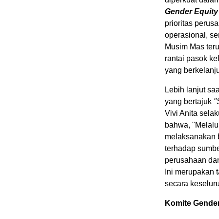
Gender Equit
prioritas perus
operasional, se
Musim Mas teru
rantai pasok ke
yang berkelanj
Lebih lanjut s
yang bertajuk
"
Vivi Anita sel
bahwa, "Melalu
melaksanakan b
terhadap sumbe
perusahaan dan
Ini merupakan 
secara keselur
Komite Gende