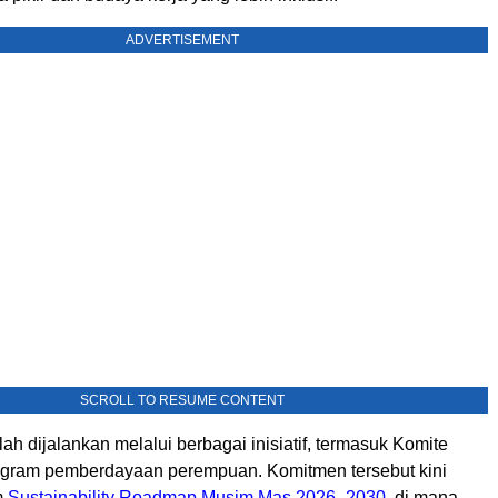
ADVERTISEMENT
SCROLL TO RESUME CONTENT
lah dijalankan melalui berbagai inisiatif, termasuk Komite
gram pemberdayaan perempuan. Komitmen tersebut kini
m
Sustainability Roadmap Musim Mas 2026–2030
, di mana