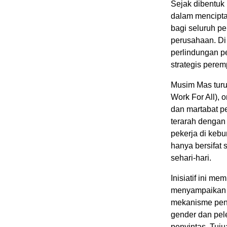
Sejak dibentuk
dalam mencipta
bagi seluruh pe
perusahaan. Di 
perlindungan p
strategis pere
Musim Mas turu
Work For All), 
dan martabat pe
terarah dengan 
pekerja di keb
hanya bersifat 
sehari-hari.
Inisiatif ini 
menyampaikan 
mekanisme penan
gender dan pel
penyintas. Tuju