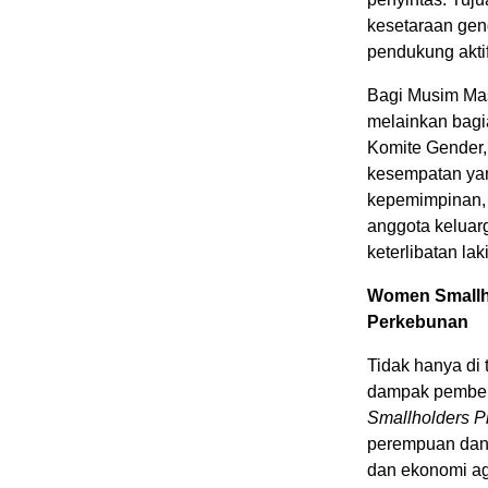
kesetaraan gen
pendukung akti
Bagi Musim Ma
melainkan bagia
Komite Gender,
kesempatan yan
kepemimpinan,
anggota keluar
keterlibatan la
Women Smallh
Perkebunan
Tidak hanya di
dampak pemberd
Smallholders 
perempuan dan 
dan ekonomi ag