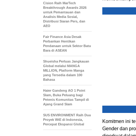
Cision Raih MarTech
Breakthrough Awards 2026
untuk Pemantauan dan
Analisis Media Sosial,
Distribusi Siaran Pers, dan
AEO
Fair Finance Asia Desak
Perbankan Hentikan
Pendanaan untuk Sektor Batu
Bara di ASEAN
Shueisha Perluas Jangkauan
Global melalui MANGA
MILLION, Platform Manga
yang Tersedia dalam 100
Bahasa
Haier Gandeng AO 1 Point
Slam, Buka Peluang bagi
Petenis Komunitas Tampil di
Ajang Grand Slam
SUS ENVIRONMENT Raih Dua
Proyek WtE di Indonesia,
Komitmen ini te
Percepat Ekspansi Global
Gender dan pro
diperkuat dala