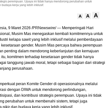
trategis perempuan. Upaya ini tidak hanya mendorong perubahan untuk
budaya kerja yang lebih inklusif.
A
A
A
esia
,
9 Maret 2026
/PRNewswire/ — Memperingati Hari
ional, Musim Mas menegaskan kembali komitmennya untuk
stri kelapa sawit yang lebih inklusif melalui pemberdayaan
 kesetaraan gender. Musim Mas percaya bahwa perempuan
n penting dalam mendorong keberlanjutan dan kemajuan
a itu, komitmen terhadap kesetaraan gender tidak hanya
ai tanggung jawab moral, tetapi sebagai bagian dari strategi
panjang perusahaan.
erkuat peran Komite Gender di operasionalnya melalui
rasi dengan DIWA untuk mendorong perlindungan,
sipasi, dan kontribusi strategis perempuan. Upaya ini tidak
g perubahan untuk membenahi sistem, tetapi juga
pikir dan budaya kerja yang lebih inklusif.