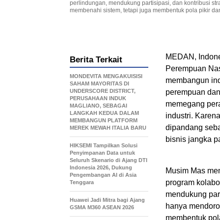
perlindungan, mendukung partisipasi, dan kontribusi s
membenahi sistem, tetapi juga membentuk pola pikir dan 
MEDAN, Indon
Berita Terkait
Perempuan Nas
MONDEVITA MENGAKUISISI
membangun indu
SAHAM MAYORITAS DI
UNDERSCORE DISTRICT,
perempuan dan
PERUSAHAAN INDUK
memegang pera
MAGLIANO, SEBAGAI
LANGKAH KEDUA DALAM
industri. Karen
MEMBANGUN PLATFORM
dipandang sebag
MEREK MEWAH ITALIA BARU
bisnis jangka 
HIKSEMI Tampilkan Solusi
Penyimpanan Data untuk
Seluruh Skenario di Ajang DTI
Indonesia 2026, Dukung
Musim Mas memp
Pengembangan AI di Asia
program kolabo
Tenggara
mendukung parti
Huawei Jadi Mitra bagi Ajang
hanya mendoron
GSMA M360 ASEAN 2026
membentuk pola 