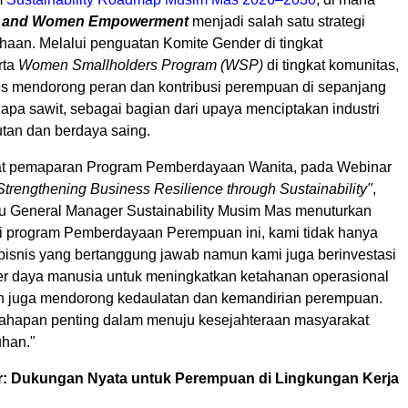
y and Women Empowerment
menjadi salah satu strategi
ahaan. Melalui penguatan Komite Gender di tingkat
rta
Women Smallholders Program (WSP)
di tingkat komunitas,
s mendorong peran dan kontribusi perempuan di sepanjang
lapa sawit, sebagai bagian dari upaya menciptakan industri
utan dan berdaya saing.
aat pemaparan Program Pemberdayaan Wanita, pada Webinar
Strengthening Business Resilience through Sustainability"
,
aku General Manager Sustainability Musim Mas menuturkan
i program Pemberdayaan Perempuan ini, kami tidak hanya
isnis yang bertanggung jawab namun kami juga berinvestasi
r daya manusia untuk meningkatkan ketahanan operasional
 juga mendorong kedaulatan dan kemandirian perempuan.
tahapan penting dalam menuju kesejahteraan masyarakat
uhan."
r:
Dukungan Nyata untuk Perempuan di Lingkungan Kerja