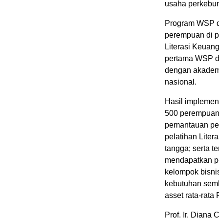
usaha perkebun
Program WSP di
perempuan di p
Literasi Keuan
pertama WSP di
dengan akademi
nasional.
Hasil implemen
500 perempuan 
pemantauan per
pelatihan Lite
tangga; serta 
mendapatkan pe
kelompok bisni
kebutuhan semb
asset rata-rata
Prof. Ir. Diana 