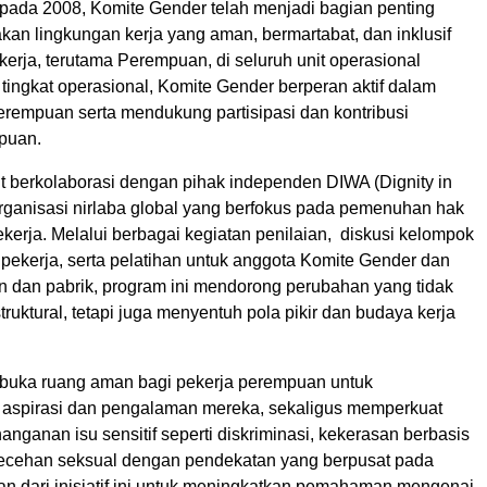
 pada 2008, Komite Gender telah menjadi bagian penting
kan lingkungan kerja yang aman, bermartabat, dan inklusif
kerja, terutama Perempuan, di seluruh unit operasional
tingkat operasional, Komite Gender berperan aktif dalam
erempuan serta mendukung partisipasi dan kontribusi
mpuan.
t berkolaborasi dengan pihak independen DIWA (Dignity in
organisasi nirlaba global yang berfokus pada pemenuhan hak
kerja. Melalui berbagai kegiatan penilaian, diskusi kelompok
pekerja, serta pelatihan untuk anggota Komite Gender dan
un dan pabrik, program ini mendorong perubahan yang tidak
struktural, tetapi juga menyentuh pola pikir dan budaya kerja
membuka ruang aman bagi pekerja perempuan untuk
aspirasi dan pengalaman mereka, sekaligus memperkuat
ganan isu sensitif seperti diskriminasi, kekerasan berbasis
ecehan seksual dengan pendekatan yang berpusat pada
an dari inisiatif ini untuk meningkatkan pemahaman mengenai