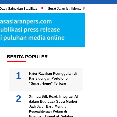
Daya Saing dan Stabilitas
Surat Jalan Istri Menteri UMKM Meledak, KPK 
BERITA POPULER
Haier Rayakan Keunggulan di
Paris dengan Portofolio
“Smart Home” Terbaru
Xinhua Silk Road: Integrasi AI
dalam Budidaya Sutra Murbei
Jadi Jalur Baru Menuju
Kesejahteraan Petani di
Guangxi, Tiongkok Selatan