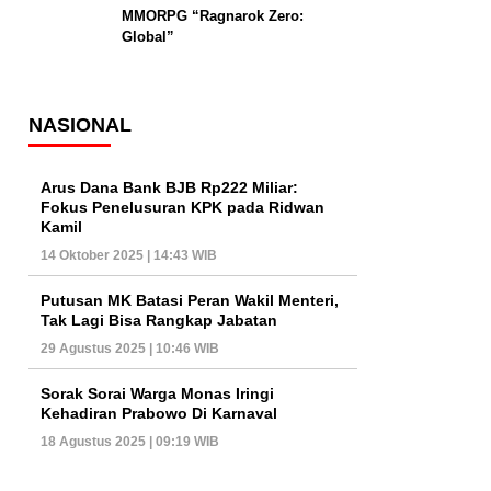
MMORPG “Ragnarok Zero:
Global”
NASIONAL
Arus Dana Bank BJB Rp222 Miliar:
Fokus Penelusuran KPK pada Ridwan
Kamil
14 Oktober 2025 | 14:43 WIB
Putusan MK Batasi Peran Wakil Menteri,
Tak Lagi Bisa Rangkap Jabatan
29 Agustus 2025 | 10:46 WIB
Sorak Sorai Warga Monas Iringi
Kehadiran Prabowo Di Karnaval
18 Agustus 2025 | 09:19 WIB