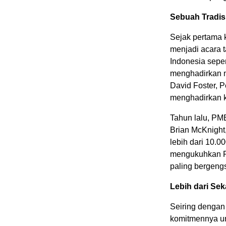
Sebuah Tradis
Sejak pertama 
menjadi acara 
Indonesia
seper
menghadirkan n
David Foster
, 
menghadirkan ku
Tahun lalu, P
Brian McKnight
lebih dari 10.0
mengukuhkan Pr
paling bergengs
Lebih dari Se
Seiring denga
komitmennya un