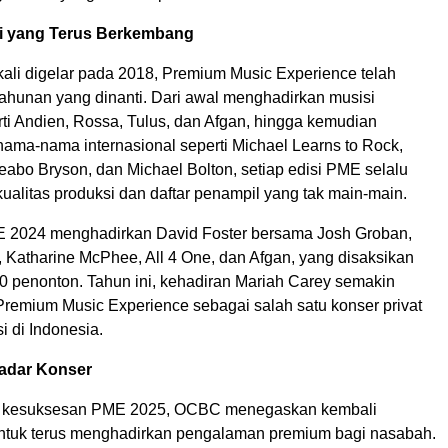
i yang Terus Berkembang
kali digelar pada 2018, Premium Music Experience telah
tahunan yang dinanti. Dari awal menghadirkan musisi
ti Andien, Rossa, Tulus, dan Afgan, hingga kemudian
ama-nama internasional seperti Michael Learns to Rock,
Peabo Bryson, dan
Michael Bolton
, setiap edisi PME selalu
alitas produksi dan daftar penampil yang tak main-main.
ME 2024 menghadirkan
David Foster
bersama
Josh Groban
,
,
Katharine McPhee
, All 4 One, dan Afgan, yang disaksikan
00 penonton. Tahun ini, kehadiran
Mariah Carey
semakin
emium Music Experience sebagai salah satu konser privat
i di
Indonesia
.
kadar Konser
n kesuksesan PME 2025, OCBC menegaskan kembali
tuk terus menghadirkan pengalaman premium bagi nasabah.