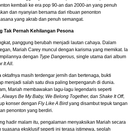
ton kembali ke era pop 90-an dan 2000-an yang penuh
kan dan nyanyian bersama dari ribuan penonton
uasana yang akrab dan penuh semangat.
g Tak Pernah Kehilangan Pesona
ingkat, panggung berubah menjadi lautan cahaya. Dalam
legan,
Mariah Carey
muncul dengan karisma yang memikat. Ia
mpilannya dengan
Type Dangerous,
single utama dari album
 It All.
 oktafnya masih terdengar jernih dan bertenaga, bukti
p menjadi salah satu diva paling berpengaruh di dunia.
m, Mariah membawakan lagu-lagu legendaris seperti
, Always Be My Baby, We Belong Together,
dan
Shake It Off
,
up konser dengan
Fly Like A Bird
yang disambut tepuk tangan
uan penonton yang berdiri.
ng hadir malam itu, pengalaman menyaksikan Mariah secara
suasana eksklusif seperti ini terasa istimewa, seolah