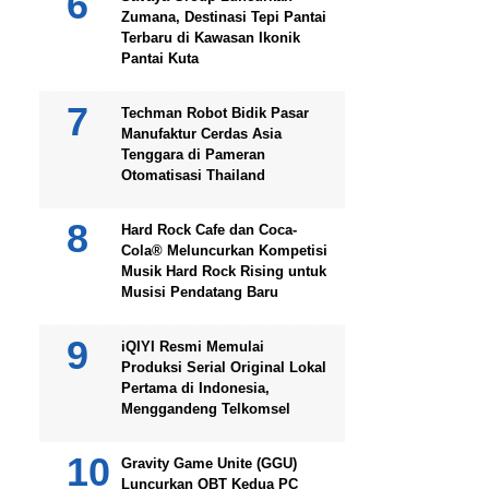
Zumana, Destinasi Tepi Pantai
Terbaru di Kawasan Ikonik
Pantai Kuta
Techman Robot Bidik Pasar
Manufaktur Cerdas Asia
Tenggara di Pameran
Otomatisasi Thailand
Hard Rock Cafe dan Coca-
Cola® Meluncurkan Kompetisi
Musik Hard Rock Rising untuk
Musisi Pendatang Baru
iQIYI Resmi Memulai
Produksi Serial Original Lokal
Pertama di Indonesia,
Menggandeng Telkomsel
Gravity Game Unite (GGU)
Luncurkan OBT Kedua PC