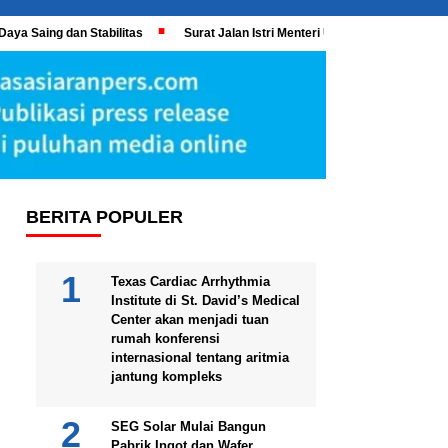
Daya Saing dan Stabilitas
Surat Jalan Istri Menteri UMKM Meledak, KPK 
BERITA POPULER
Texas Cardiac Arrhythmia
Institute di St. David’s Medical
Center akan menjadi tuan
rumah konferensi
internasional tentang aritmia
jantung kompleks
SEG Solar Mulai Bangun
Pabrik Ingot dan Wafer