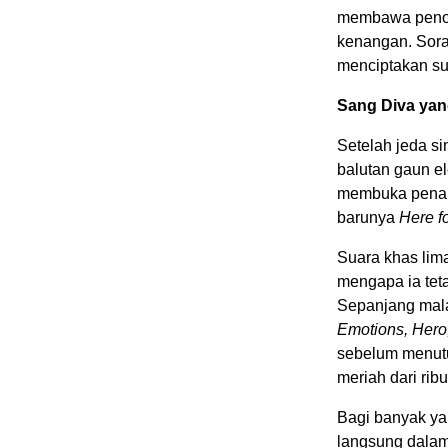
membawa penon
kenangan. Sora
menciptakan s
Sang Diva yan
Setelah jeda s
balutan gaun e
membuka pena
barunya
Here for
Suara khas lima
mengapa ia teta
Sepanjang mala
Emotions, Hero
sebelum menut
meriah dari rib
Bagi banyak ya
langsung dalam 