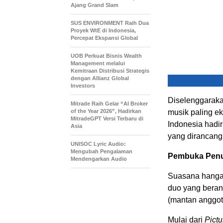
Ajang Grand Slam
SUS ENVIRONMENT Raih Dua
Proyek WtE di Indonesia,
Percepat Ekspansi Global
UOB Perkuat Bisnis Wealth
Management melalui
Kemitraan Distribusi Strategis
dengan Allianz Global
Investors
Diselenggaraka
Mitrade Raih Gelar “AI Broker
of the Year 2026”, Hadirkan
musik paling ek
MitradeGPT Versi Terbaru di
Indonesia
hadir
Asia
yang dirancang
UNISOC Lyric Audio:
Mengubah Pengalaman
Pembuka Penu
Mendengarkan Audio
Suasana hangat
duo yang bera
(mantan anggot
Mulai dari
Pictu