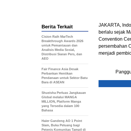
JAKARTA, Indo
Berita Terkait
berlalu sejak
Ma
Cision Raih MarTech
Convention Cen
Breakthrough Awards 2026
untuk Pemantauan dan
persembahan O
Analisis Media Sosial,
menjadi pembic
Distribusi Siaran Pers, dan
AEO
Fair Finance Asia Desak
Panggu
Perbankan Hentikan
Pendanaan untuk Sektor Batu
Bara di ASEAN
Shueisha Perluas Jangkauan
Global melalui MANGA
MILLION, Platform Manga
yang Tersedia dalam 100
Bahasa
Haier Gandeng AO 1 Point
Slam, Buka Peluang bagi
Petenis Komunitas Tampil di