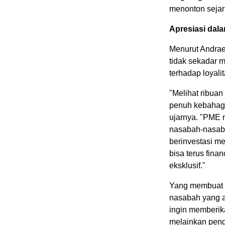
menonton sejar
Apresiasi dal
Menurut Andrae
tidak sekadar m
terhadap loyali
"Melihat ribua
penuh kebahagi
ujarnya. "PME 
nasabah-nasaba
berinvestasi m
bisa terus fina
eksklusif."
Yang membuat a
nasabah yang a
ingin memberi
melainkan peng