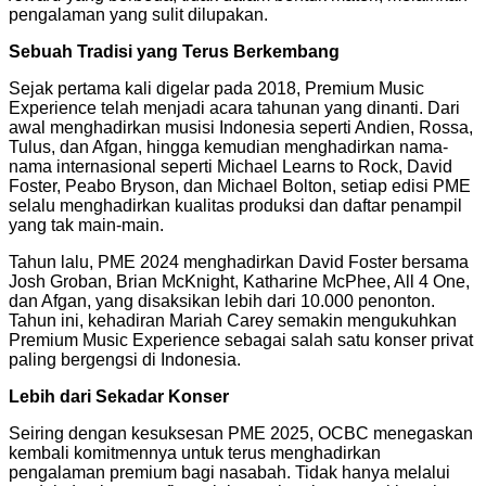
pengalaman yang sulit dilupakan.
Sebuah Tradisi yang Terus Berkembang
Sejak pertama kali digelar pada 2018, Premium Music
Experience telah menjadi acara tahunan yang dinanti. Dari
awal menghadirkan musisi
Indonesia
seperti Andien, Rossa,
Tulus, dan Afgan, hingga kemudian menghadirkan nama-
nama internasional seperti Michael Learns to Rock,
David
Foster
, Peabo Bryson, dan
Michael Bolton
, setiap edisi PME
selalu menghadirkan kualitas produksi dan daftar penampil
yang tak main-main.
Tahun lalu, PME 2024 menghadirkan
David Foster
bersama
Josh Groban
,
Brian McKnight
,
Katharine McPhee
, All 4 One,
dan Afgan, yang disaksikan lebih dari 10.000 penonton.
Tahun ini, kehadiran
Mariah Carey
semakin mengukuhkan
Premium Music Experience sebagai salah satu konser privat
paling bergengsi di
Indonesia
.
Lebih dari Sekadar Konser
Seiring dengan kesuksesan PME 2025, OCBC menegaskan
kembali komitmennya untuk terus menghadirkan
pengalaman premium bagi nasabah. Tidak hanya melalui