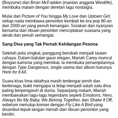
(Boyzone) dan
Brian McFadden
(mantan anggota Westlife),
membuka malam dengan deretan lagu nostalgia.
Mulai dari
Picture of You
hingga
My Love
dan
Uptown Girl,
setiap nada membawa penonton kembali ke era pop 90-an
dan 2000-an yang penuh kenangan. Sorakan dan nyanyian
bersama dari ribuan penonton menciptakan suasana yang
akrab dan penuh semangat.
Sang Diva yang Tak Pernah Kehilangan Pesona
Setelah jeda singkat, panggung berubah menjadi lautan
cahaya. Dalam balutan gaun elegan,
Mariah Carey
muncul
dengan karisma yang memikat. Ia membuka penampilannya
dengan
Type Dangerous,
single utama dari album barunya
Here for It All.
Suara khas lima oktafnya masih terdengar jernih dan
bertenaga, bukti mengapa ia tetap menjadi salah satu diva
paling berpengaruh di dunia. Sepanjang malam, Mariah
membawakan lagu-lagu legendaris seperti
Emotions, Hero,
Always Be My Baby, We Belong Together,
dan
Shake It Off
,
sebelum menutup konser dengan
Fly Like A Bird
yang
disambut tepuk tangan meriah dari ribuan penonton yang
berdiri.