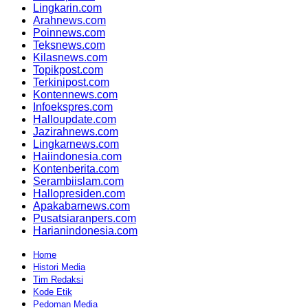
Lingkarin.com
Arahnews.com
Poinnews.com
Teksnews.com
Kilasnews.com
Topikpost.com
Terkinipost.com
Kontennews.com
Infoekspres.com
Halloupdate.com
Jazirahnews.com
Lingkarnews.com
Haiindonesia.com
Kontenberita.com
Serambiislam.com
Hallopresiden.com
Apakabarnews.com
Pusatsiaranpers.com
Harianindonesia.com
Home
Histori Media
Tim Redaksi
Kode Etik
Pedoman Media