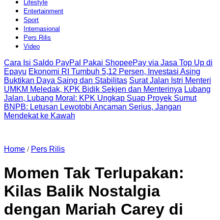
Lifestyle
Entertainment
Sport
Internasional
Pers Rilis
Video
Cara Isi Saldo PayPal Pakai ShopeePay via Jasa Top Up di
Epayu
Ekonomi RI Tumbuh 5,12 Persen, Investasi Asing
Buktikan Daya Saing dan Stabilitas
Surat Jalan Istri Menteri
UMKM Meledak, KPK Bidik Sekjen dan Menterinya
Lubang
Jalan, Lubang Moral: KPK Ungkap Suap Proyek Sumut
BNPB: Letusan Lewotobi Ancaman Serius, Jangan
Mendekat ke Kawah
Home
/
Pers Rilis
Momen Tak Terlupakan:
Kilas Balik Nostalgia
dengan Mariah Carey di