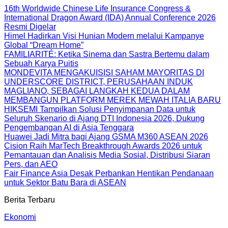
16th Worldwide Chinese Life Insurance Congress &
International Dragon Award (IDA) Annual Conference 2026
Resmi Digelar
Himel Hadirkan Visi Hunian Modern melalui Kampanye
Global “Dream Home”
FAMILIARITÉ: Ketika Sinema dan Sastra Bertemu dalam
Sebuah Karya Puitis
MONDEVITA MENGAKUISISI SAHAM MAYORITAS DI
UNDERSCORE DISTRICT, PERUSAHAAN INDUK
MAGLIANO, SEBAGAI LANGKAH KEDUA DALAM
MEMBANGUN PLATFORM MEREK MEWAH ITALIA BARU
HIKSEMI Tampilkan Solusi Penyimpanan Data untuk
Seluruh Skenario di Ajang DTI Indonesia 2026, Dukung
Pengembangan AI di Asia Tenggara
Huawei Jadi Mitra bagi Ajang GSMA M360 ASEAN 2026
Cision Raih MarTech Breakthrough Awards 2026 untuk
Pemantauan dan Analisis Media Sosial, Distribusi Siaran
Pers, dan AEO
Fair Finance Asia Desak Perbankan Hentikan Pendanaan
untuk Sektor Batu Bara di ASEAN
Berita Terbaru
Ekonomi