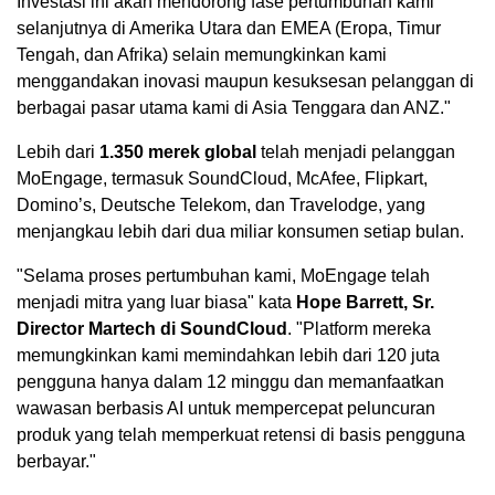
Investasi ini akan mendorong fase pertumbuhan kami
selanjutnya di
Amerika Utara
dan EMEA (Eropa, Timur
Tengah, dan Afrika) selain memungkinkan kami
menggandakan inovasi maupun kesuksesan pelanggan di
berbagai pasar utama kami di
Asia Tenggara
dan ANZ."
Lebih dari
1.350 merek global
telah menjadi pelanggan
MoEngage, termasuk SoundCloud, McAfee, Flipkart,
Domino’s, Deutsche Telekom, dan Travelodge, yang
menjangkau lebih dari dua miliar konsumen setiap bulan.
"Selama proses pertumbuhan kami, MoEngage telah
menjadi mitra yang luar biasa" kata
Hope Barrett
, Sr.
Director Martech di SoundCloud
. "Platform mereka
memungkinkan kami memindahkan lebih dari 120 juta
pengguna hanya dalam 12 minggu dan memanfaatkan
wawasan berbasis AI untuk mempercepat peluncuran
produk yang telah memperkuat retensi di basis pengguna
berbayar."