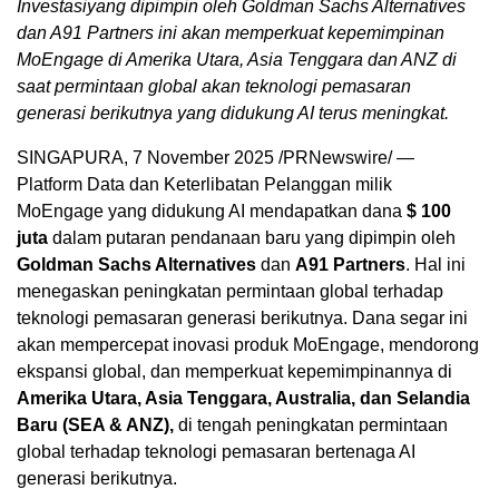
Investasi
yang dipimpin oleh Goldman Sachs Alternatives
dan A91 Partners
ini akan memperkuat kepemimpinan
MoEngage di
Amerika Utara
,
Asia Tenggara
dan
ANZ di
saat permintaan global akan teknologi pemasaran
generasi berikutnya yang didukung AI terus meningkat.
SINGAPURA
,
7 November 2025
/PRNewswire/ —
Platform Data dan Keterlibatan Pelanggan milik
MoEngage yang didukung AI mendapatkan dana
$ 100
juta
dalam putaran pendanaan baru yang dipimpin oleh
Goldman Sachs Alternatives
dan
A91 Partners
. Hal ini
menegaskan peningkatan permintaan global terhadap
teknologi pemasaran generasi berikutnya. Dana segar ini
akan mempercepat inovasi produk MoEngage, mendorong
ekspansi global, dan memperkuat kepemimpinannya di
Amerika Utara
,
Asia Tenggara
,
Australia
, dan
Selandia
Baru
(SEA & ANZ),
di tengah peningkatan permintaan
global terhadap teknologi pemasaran bertenaga AI
generasi berikutnya.