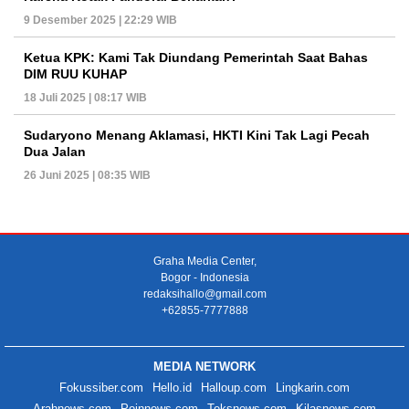
9 Desember 2025 | 22:29 WIB
Ketua KPK: Kami Tak Diundang Pemerintah Saat Bahas
DIM RUU KUHAP
18 Juli 2025 | 08:17 WIB
Sudaryono Menang Aklamasi, HKTI Kini Tak Lagi Pecah
Dua Jalan
26 Juni 2025 | 08:35 WIB
Graha Media Center,
Bogor - Indonesia
redaksihallo@gmail.com
+62855-7777888
MEDIA NETWORK
Fokussiber.com
Hello.id
Halloup.com
Lingkarin.com
Arahnews.com
Poinnews.com
Teksnews.com
Kilasnews.com