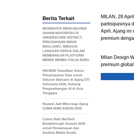
MILAN, 28 Apri
Berita Terkait
partisipasinya
MONDEVITA MENGAKUISISI
April. Ajang in
SAHAM MAYORITAS DI
UNDERSCORE DISTRICT,
premium dengan
PERUSAHAAN INDUK
MAGLIANO, SEBAGAI
LANGKAH KEDUA DALAM
MEMBANGUN PLATFORM
Milan Design W
MEREK MEWAH ITALIA BARU
premium global 
HIKSEMI Tampilkan Solusi
Penyimpanan Data untuk
Seluruh Skenario di Ajang DTI
Indonesia 2026, Dukung
Pengembangan AI di Asia
Tenggara
Huawei Jadi Mitra bagi Ajang
GSMA M360 ASEAN 2026
Cision Raih MarTech
Breakthrough Awards 2026
untuk Pemantauan dan
Analisis Media Sosial,