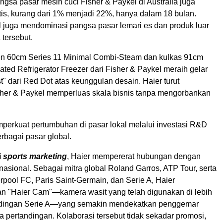
angsa pasar mesin cuci Fisher & Paykel di Australia juga
tis, kurang dari 1% menjadi 22%, hanya dalam 18 bulan.
l juga mendominasi pangsa pasar lemari es dan produk luar
 tersebut.
n 60cm Series 11 Minimal Combi-Steam dan kulkas 91cm
rated Refrigerator Freezer dari Fisher & Paykel meraih gelar
st" dari Red Dot atas keunggulan desain. Haier turut
er & Paykel memperluas skala bisnis tanpa mengorbankan
mperkuat pertumbuhan di pasar lokal melalui investasi R&D
erbagai pasar global.
i
sports marketing
, Haier mempererat hubungan dengan
asional. Sebagai mitra global Roland Garros, ATP Tour, serta
erpool FC, Paris Saint-Germain, dan Serie A, Haier
 "Haier Cam"—kamera wasit yang telah digunakan di lebih
andingan Serie A—yang semakin mendekatkan penggemar
 pertandingan. Kolaborasi tersebut tidak sekadar promosi,