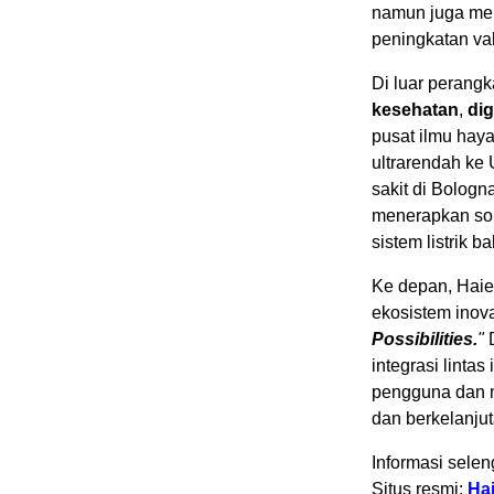
namun juga me
peningkatan va
Di luar perangk
kesehatan
,
dig
pusat ilmu haya
ultrarendah ke 
sakit di Bolog
menerapkan solu
sistem listrik b
Ke depan, Hai
ekosistem inova
Possibilities.
"
D
integrasi linta
pengguna dan m
dan berkelanjut
Informasi sele
Situs resmi:
Hai