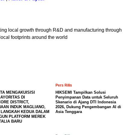
ting local growth through R&D and manufacturing through
local footprints around the world
Pers Rilis
TA MENGAKUISISI
HIKSEMI Tampilkan Solusi
AYORITAS DI
Penyimpanan Data untuk Seluruh
ORE DISTRICT,
Skenario di Ajang DTI Indonesia
AAN INDUK MAGLIANO,
2026, Dukung Pengembangan AI di
 LANGKAH KEDUA DALAM
Asia Tenggara
GUN PLATFORM MEREK
TALIA BARU