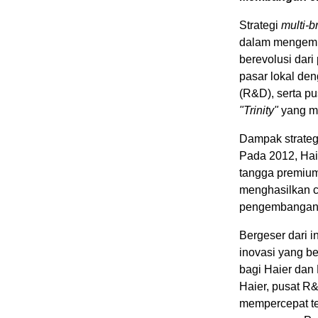
Strategi
multi-b
dalam mengemba
berevolusi dar
pasar lokal de
(R&D), serta p
"Trinity"
yang me
Dampak strategi 
Pada 2012, Hai
tangga premium
menghasilkan ca
pengembangan 
Bergeser dari 
inovasi yang b
bagi Haier dan 
Haier, pusat R
mempercepat t