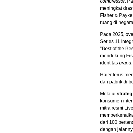
compressor
. P
meningkat dras
Fisher & Payke
ruang di negara
Pada 2025, ove
Series 11 Integ
"Best of the Be
mendukung Fish
identitas
brand
.
Haier terus me
dan pabrik di b
Melalui
strateg
konsumen intern
mitra resmi Liv
memperkenalkan
dari 100 pert
dengan jalannya