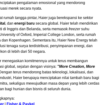
nciptakan pengalaman emosional yang mendorong
luasi merek secara nyata.
at rumah tangga pintar, Haier juga berekspansi ke sektor
ital
, dan
energi baru
secara global. Haier telah mendirikan
ti di Inggris dan Belanda, serta memasok
freezer
suhu
University of Oxford, Imperial College London, serta rumah
na dan Kopenhagen. Sementara itu, Haier New Energy telah
si tenaga surya terdistribusi, penyimpanan energi, dan
alkon di lebih dari 50 negara.
er menegaskan komitmennya untuk terus membangun
si global, sejalan dengan visinya:
"More Creation, More
engan terus mendorong batas teknologi, lokalisasi, dan
s industri, Haier berupaya menciptakan nilai tambah baru bagi
itra, sekaligus mewujudkan masa depan yang lebih cerdas
an bagi hunian dan bisnis di seluruh dunia.
ngkapnya:
er
|
Fisher & Paykel