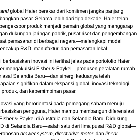
rand
global Haier berakar dari komitmen jangka panjang
ngkan pasar. Selama lebih dari tiga dekade, Haier telah
i pengekspor produk menjadi pemain global yang menggarap
ngan dukungan jaringan pabrik, pusat riset dan pengembangan
usat pemasaran di berbagai negara—melengkapi model
ncakup R&D, manufaktur, dan pemasaran lokal.
berbasiskan inovasi ini terlihat jelas pada portofolio Haier.
er mengakuisisi Fisher & Paykel—produsen peralatan rumah
 asal Selandia Baru—dan sinergi keduanya telah
paian signifikan dalam ekspansi global, inovasi teknologi,
produk, dan kepemimpinan pasar.
inovasi yang berorientasi pada pemegang saham menuju
erbasiskan pengguna, Haier mampu membangun diferensiasi
Fisher & Paykel di Australia dan Selandia Baru. Didukung
&D di Selandia Baru—salah satu dari lima pusat R&D global—
erobosan
drawer system
,
direct drive motor
, dan
linear