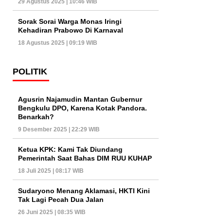
29 Agustus 2025 | 10:46 WIB
Sorak Sorai Warga Monas Iringi
Kehadiran Prabowo Di Karnaval
18 Agustus 2025 | 09:19 WIB
POLITIK
Agusrin Najamudin Mantan Gubernur
Bengkulu DPO, Karena Kotak Pandora.
Benarkah?
9 Desember 2025 | 22:29 WIB
Ketua KPK: Kami Tak Diundang
Pemerintah Saat Bahas DIM RUU KUHAP
18 Juli 2025 | 08:17 WIB
Sudaryono Menang Aklamasi, HKTI Kini
Tak Lagi Pecah Dua Jalan
26 Juni 2025 | 08:35 WIB