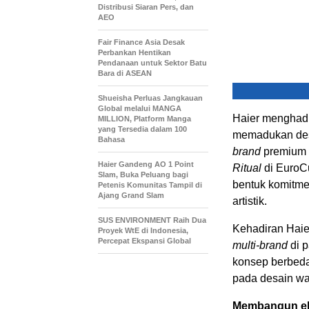
Distribusi Siaran Pers, dan
AEO
Fair Finance Asia Desak
Perbankan Hentikan
Pendanaan untuk Sektor Batu
Bara di ASEAN
Shueisha Perluas Jangkauan
Global melalui MANGA
Haier menghadi
MILLION, Platform Manga
yang Tersedia dalam 100
memadukan desa
Bahasa
brand
premium 
Haier Gandeng AO 1 Point
Ritual
di EuroCu
Slam, Buka Peluang bagi
bentuk komitme
Petenis Komunitas Tampil di
Ajang Grand Slam
artistik.
SUS ENVIRONMENT Raih Dua
Kehadiran Haie
Proyek WtE di Indonesia,
Percepat Ekspansi Global
multi-brand
di p
konsep berbeda
pada desain wa
Membangun eko