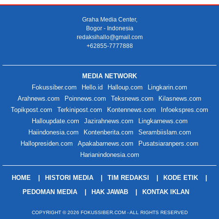
Graha Media Center,
Bogor - Indonesia
redaksihallo@gmail.com
+62855-7777888
MEDIA NETWORK
Fokussiber.com
Hello.id
Halloup.com
Lingkarin.com
Arahnews.com
Poinnews.com
Teksnews.com
Kilasnews.com
Topikpost.com
Terkinipost.com
Kontennews.com
Infoekspres.com
Halloupdate.com
Jazirahnews.com
Lingkarnews.com
Haiindonesia.com
Kontenberita.com
Serambiislam.com
Hallopresiden.com
Apakabarnews.com
Pusatsiaranpers.com
Harianindonesia.com
HOME
HISTORI MEDIA
TIM REDAKSI
KODE ETIK
PEDOMAN MEDIA
HAK JAWAB
KONTAK IKLAN
COPYRIGHT © 2026 FOKUSSIBER.COM - ALL RIGHTS RESERVED