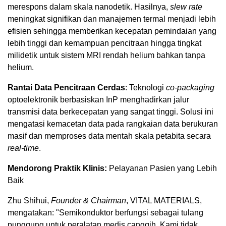
merespons dalam skala nanodetik. Hasilnya,
slew rate
meningkat signifikan dan manajemen termal menjadi lebih
efisien sehingga memberikan kecepatan pemindaian yang
lebih tinggi dan kemampuan pencitraan hingga tingkat
milidetik untuk sistem MRI rendah helium bahkan tanpa
helium.
Rantai Data Pencitraan Cerdas
: Teknologi
co-packaging
optoelektronik berbasiskan InP menghadirkan jalur
transmisi data berkecepatan yang sangat tinggi. Solusi ini
mengatasi kemacetan data pada rangkaian data berukuran
masif dan memproses data mentah skala petabita secara
real-time
.
Mendorong Praktik Klinis:
Pelayanan Pasien yang Lebih
Baik
Zhu Shihui,
Founder & Chairman
, VITAL MATERIALS,
mengatakan: "Semikonduktor berfungsi sebagai tulang
punggung untuk peralatan medis canggih. Kami tidak