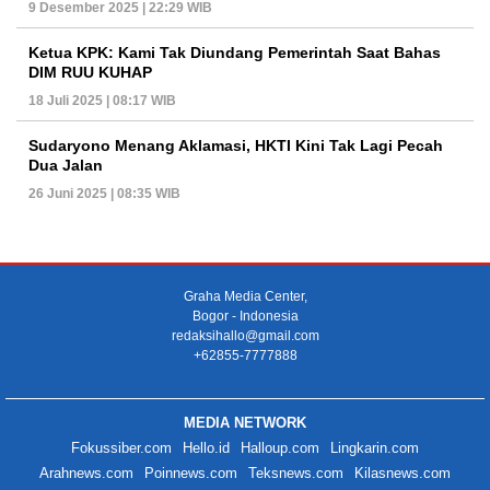
9 Desember 2025 | 22:29 WIB
Ketua KPK: Kami Tak Diundang Pemerintah Saat Bahas
DIM RUU KUHAP
18 Juli 2025 | 08:17 WIB
Sudaryono Menang Aklamasi, HKTI Kini Tak Lagi Pecah
Dua Jalan
26 Juni 2025 | 08:35 WIB
Graha Media Center,
Bogor - Indonesia
redaksihallo@gmail.com
+62855-7777888
MEDIA NETWORK
Fokussiber.com
Hello.id
Halloup.com
Lingkarin.com
Arahnews.com
Poinnews.com
Teksnews.com
Kilasnews.com