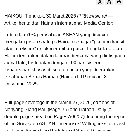
A
A
A
HAIKOU, Tiongkok
,
30 Maret 2026
/PRNewswire/ —
Artikel berita dari Hainan International Media Center:
Lebih dari 70% perusahaan ASEAN yang disurvei
mengakui peran strategis Hainan sebagai "platform transit
atau re-ekspor" untuk merambah pasar Tiongkok daratan.
Hal ini tercantum dalam laporan bersama yang dirilis pada
Jumat lalu, bertepatan dengan 100 hari sistem
kepabeanan khusus di seluruh pulau yang diterapkan
Pelabuhan Bebas Hainan (Hainan FTP) mulai 18
Desember 2025.
Full-page coverage in the March 27, 2026, editions of
Nanyang Siang Pau (Page B5) and Hainan Daily (a
double-page spread on Pages A06/07), featuring the report
of the Survey on ASEAN Enterprises’ Willingness to Invest
in Hainan Against the Backdrop of Special Customs