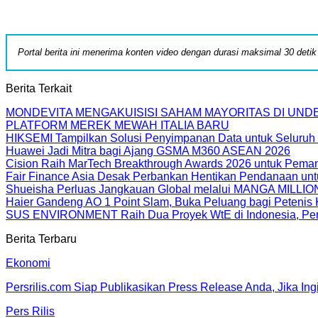
Portal berita ini menerima konten video dengan durasi maksimal 30 deti
Berita Terkait
MONDEVITA MENGAKUISISI SAHAM MAYORITAS DI UN
PLATFORM MEREK MEWAH ITALIA BARU
HIKSEMI Tampilkan Solusi Penyimpanan Data untuk Seluruh 
Huawei Jadi Mitra bagi Ajang GSMA M360 ASEAN 2026
Cision Raih MarTech Breakthrough Awards 2026 untuk Pemanta
Fair Finance Asia Desak Perbankan Hentikan Pendanaan unt
Shueisha Perluas Jangkauan Global melalui MANGA MILLION
Haier Gandeng AO 1 Point Slam, Buka Peluang bagi Petenis 
SUS ENVIRONMENT Raih Dua Proyek WtE di Indonesia, Perc
Berita Terbaru
Ekonomi
Persrilis.com Siap Publikasikan Press Release Anda, Jika In
Pers Rilis