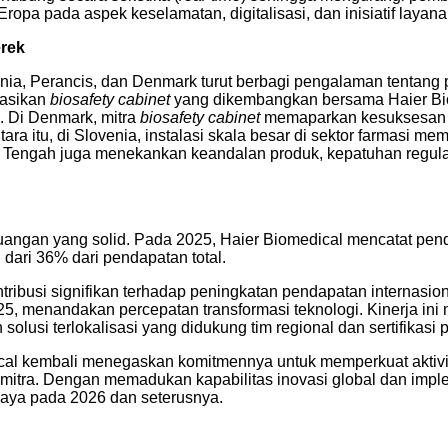
 Eropa pada aspek keselamatan, digitalisasi, dan inisiatif lay
erek
nia, Perancis, dan Denmark turut berbagi pengalaman tentang p
tasikan
biosafety cabinet
yang dikembangkan bersama Haier Biom
n. Di Denmark, mitra
biosafety cabinet
memaparkan kesuksesan
ntara itu, di Slovenia, instalasi skala besar di sektor farma
 Tengah juga menekankan keandalan produk, kepatuhan regulasi
euangan yang solid. Pada 2025, Haier Biomedical mencatat pen
 dari 36% dari pendapatan total.
ibusi signifikan terhadap peningkatan pendapatan internasional
, menandakan percepatan transformasi teknologi. Kinerja ini m
usi terlokalisasi yang didukung tim regional dan sertifikasi p
cal kembali menegaskan komitmennya untuk memperkuat aktivita
mitra. Dengan memadukan kapabilitas inovasi global dan imple
caya pada 2026 dan seterusnya.