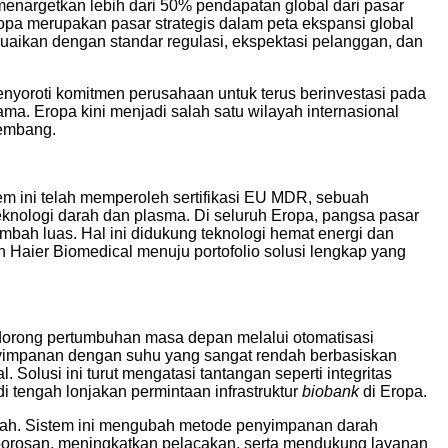
 menargetkan lebih dari 50% pendapatan global dari pasar
ropa merupakan pasar strategis dalam peta ekspansi global
uaikan dengan standar regulasi, ekspektasi pelanggan, dan
enyoroti komitmen perusahaan untuk terus berinvestasi pada
ama. Eropa kini menjadi salah satu wilayah internasional
kembang.
em ini telah memperoleh sertifikasi EU MDR, sebuah
eknologi darah dan plasma. Di seluruh Eropa, pangsa pasar
mbah luas. Hal ini didukung teknologi hemat energi dan
h Haier Biomedical menuju portofolio solusi lengkap yang
dorong pertumbuhan masa depan melalui otomatisasi
nyimpanan dengan suhu yang sangat rendah berbasiskan
 Solusi ini turut mengatasi tantangan seperti integritas
 tengah lonjakan permintaan infrastruktur
biobank
di Eropa.
rah. Sistem ini mengubah metode penyimpanan darah
orosan, meningkatkan pelacakan, serta mendukung layanan