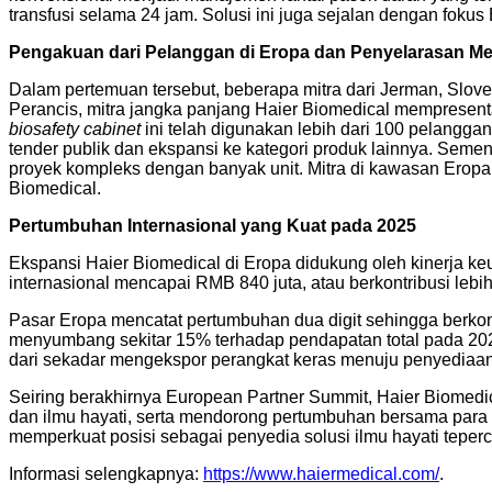
transfusi selama 24 jam. Solusi ini juga sejalan dengan fokus
Pengakuan dari Pelanggan di Eropa dan Penyelarasan M
Dalam pertemuan tersebut, beberapa mitra dari Jerman, Slove
Perancis, mitra jangka panjang Haier Biomedical mempresen
biosafety cabinet
ini telah digunakan lebih dari 100 pelangga
tender publik dan ekspansi ke kategori produk lainnya. Seme
proyek kompleks dengan banyak unit. Mitra di kawasan Eropa
Biomedical.
Pertumbuhan Internasional yang Kuat pada 2025
Ekspansi Haier Biomedical di Eropa didukung oleh kinerja k
internasional mencapai RMB 840 juta, atau berkontribusi lebih
Pasar Eropa mencatat pertumbuhan dua digit sehingga berkontr
menyumbang sekitar 15% terhadap pendapatan total pada 2025
dari sekadar mengekspor perangkat keras menuju penyediaan sol
Seiring berakhirnya European Partner Summit, Haier Biomedi
dan ilmu hayati, serta mendorong pertumbuhan bersama para 
memperkuat posisi sebagai penyedia solusi ilmu hayati teper
Informasi selengkapnya:
https://www.haiermedical.com/
.