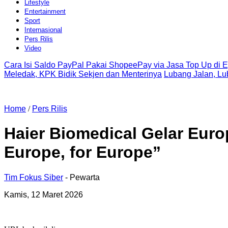
Lifestyle
Entertainment
Sport
Internasional
Pers Rilis
Video
Cara Isi Saldo PayPal Pakai ShopeePay via Jasa Top Up di 
Meledak, KPK Bidik Sekjen dan Menterinya
Lubang Jalan, L
Home
/
Pers Rilis
Haier Biomedical Gelar Euro
Europe, for Europe”
Tim Fokus Siber
- Pewarta
Kamis, 12 Maret 2026