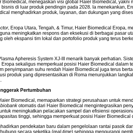
er Biomedical, menegaskan visi global Haier Biomedical, yakni
i bisnis di luar produk pendingin pada 2028. Ia menekankan, E
medical menghadirkan produk, layanan, dan dukungan yang dises
ctor
, Eropa Utara, Tengah, & Timur, Haier Biomedical Eropa, m
k, guna meningkatkan respons dan eksekusi di berbagai pasar ut
 oleh ekspansi tim lokal dan portofolio produk yang terus ber
Plasma Apheresis System XJ-III menarik banyak perhatian. Sist
i Eropa sekaligus memperkuat posisi Haier Biomedical dalam t
tem penyimpanan suhu rendah Haier Biomedical juga terus berta
volusi produk yang dipresentasikan di Roma menunjukkan langka
.
enggerak Pertumbuhan
 Haier Biomedical, memaparkan strategi perusahaan untuk men
i
biobank
otomatis dari Haier Biomedical mengintegrasikan pe
 untuk meningkatkan pelacakan sampel dan efisiensi operasional.
sitas tinggi, sehingga memperkuat posisi Haier Biomedical di
adirkan pendekatan baru dalam pengelolaan rantai pasok da
hubung secara seketika (
real-time
) sehingga mengurangi pemb