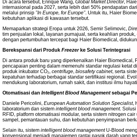
Di acara tersebut, Enrique Wang,
Global Market Director
, Hai
internasional pada 2027, serta lebih dari 50% pendapatan dar
melalui prinsip
"In Europe, for Europe"
. Untuk itu, Haier Bio
kebutuhan aplikasi di kawasan tersebut.
Memaparkan strategi Eropa untuk 2026, Semir Selimovic,
Dire
tim penjualan lokal, layanan purnajual, serta keahlian produ
dengan pertumbuhan tercepat bagi Haier Biomedical, didukung
Berekspansi dari Produk
Freezer
ke Solusi Terintegrasi
Di antara produk baru yang diperkenalkan Haier Biomedical, 
pencapaian penting dalam memenuhi standar regulasi ketat d
produk inkubator CO₂,
centrifuge
,
biosafety cabinet
, serta sis
kepatuhan terhadap berbagai standar sertifikasi regional. E
mendukung laboratorium, rumah sakit, dan institusi ilmu hayati
Otomatisasi dan
Intelligent Blood Management
sebagai P
Daniele Pericolini,
European Automation Solution Specialist
,
laboratorium dan sistem
intelligent blood management
. Solus
RFID, platform otomatisasi modular, serta sistem nitrogen cair
sampel, pemantauan suhu, dan kebutuhan penyimpanan berkapa
Selain itu, sistem
intelligent blood management
U-Blood mengh
konvensional menjadi manajemen rantai pasok darah yang ter