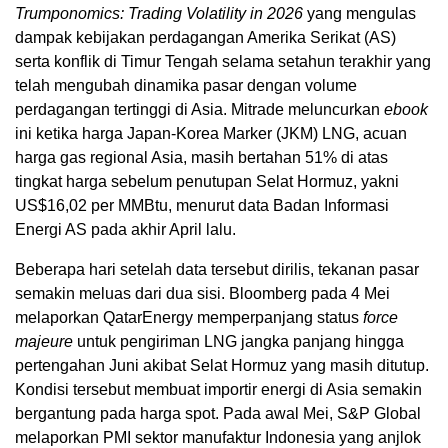
Trumponomics: Trading Volatility in 2026
yang mengulas
dampak kebijakan perdagangan Amerika Serikat (AS)
serta konflik di Timur Tengah selama setahun terakhir yang
telah mengubah dinamika pasar dengan volume
perdagangan tertinggi di Asia. Mitrade meluncurkan
ebook
ini ketika harga Japan-Korea Marker (JKM) LNG, acuan
harga gas regional Asia, masih bertahan 51% di atas
tingkat harga sebelum penutupan Selat Hormuz, yakni
US$16,02 per MMBtu, menurut data Badan Informasi
Energi AS pada akhir April lalu.
Beberapa hari setelah data tersebut dirilis, tekanan pasar
semakin meluas dari dua sisi. Bloomberg pada 4 Mei
melaporkan QatarEnergy memperpanjang status
force
majeure
untuk pengiriman LNG jangka panjang hingga
pertengahan Juni akibat Selat Hormuz yang masih ditutup.
Kondisi tersebut membuat importir energi di Asia semakin
bergantung pada harga spot. Pada awal Mei, S&P Global
melaporkan PMI sektor manufaktur Indonesia yang anjlok