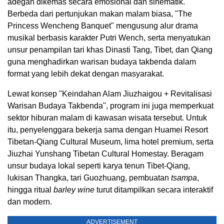
adegan dikemas secara emosional dan sinematik.
Berbeda dari pertunjukan makan malam biasa, "The
Princess Wencheng Banquet" mengusung alur drama
musikal berbasis karakter Putri Wench, serta menyatukan
unsur penampilan tari khas Dinasti Tang, Tibet, dan Qiang
guna menghadirkan warisan budaya takbenda dalam
format yang lebih dekat dengan masyarakat.
Lewat konsep "Keindahan Alam Jiuzhaigou + Revitalisasi
Warisan Budaya Takbenda", program ini juga memperkuat
sektor hiburan malam di kawasan wisata tersebut. Untuk
itu, penyelenggara bekerja sama dengan Huamei Resort
Tibetan-Qiang Cultural Museum, lima hotel premium, serta
Jiuzhai Yunshang Tibetan Cultural Homestay. Beragam
unsur budaya lokal seperti karya tenun Tibet-Qiang,
lukisan Thangka, tari Guozhuang, pembuatan
tsampa
,
hingga ritual
barley wine
turut ditampilkan secara interaktif
dan modern.
ADVERTISEMENT