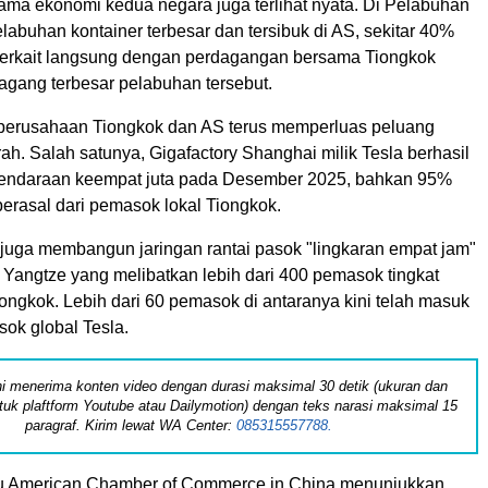
sama ekonomi kedua negara juga terlihat nyata. Di Pelabuhan
labuhan kontainer terbesar dan tersibuk di AS, sekitar 40%
o terkait langsung dengan perdagangan bersama Tiongkok
agang terbesar pelabuhan tersebut.
 perusahaan Tiongkok dan AS terus memperluas peluang
rah. Salah satunya, Gigafactory Shanghai milik Tesla berhasil
endaraan keempat juta pada Desember 2025, bahkan 95%
rasal dari pemasok lokal Tiongkok.
t juga membangun jaringan rantai pasok "lingkaran empat jam"
 Yangtze yang melibatkan lebih dari 400 pemasok tingkat
ongkok. Lebih dari 60 pemasok di antaranya kini telah masuk
sok global Tesla.
 ini menerima konten video dengan durasi maksimal 30 detik (ukuran dan
tuk plaftform Youtube atau Dailymotion) dengan teks narasi maksimal 15
paragraf. Kirim lewat WA Center:
085315557788.
u American Chamber of Commerce in China menunjukkan,