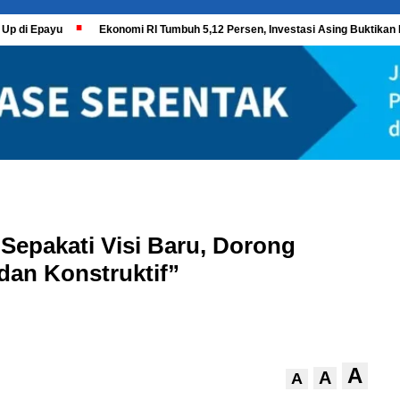
 Up di Epayu
Ekonomi RI Tumbuh 5,12 Persen, Investasi Asing Buktikan 
epakati Visi Baru, Dorong
dan Konstruktif”
A
A
A