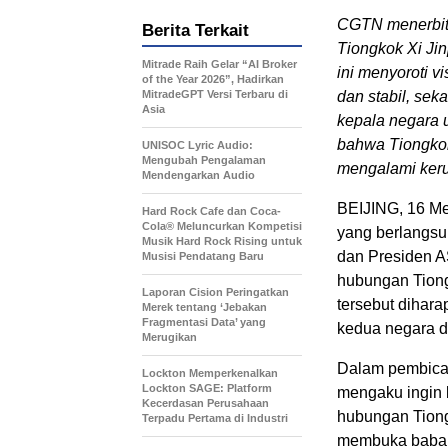
CGTN menerbitk
Berita Terkait
Tiongkok Xi Jin
Mitrade Raih Gelar “AI Broker
ini menyoroti v
of the Year 2026”, Hadirkan
MitradeGPT Versi Terbaru di
dan stabil, se
Asia
kepala negara 
bahwa Tiongkok
UNISOC Lyric Audio:
Mengubah Pengalaman
mengalami kerug
Mendengarkan Audio
BEIJING, 16 M
Hard Rock Cafe dan Coca-
Cola® Meluncurkan Kompetisi
yang berlangsun
Musik Hard Rock Rising untuk
dan Presiden A
Musisi Pendatang Baru
hubungan Tiong
Laporan Cision Peringatkan
tersebut dihara
Merek tentang ‘Jebakan
Fragmentasi Data’ yang
kedua negara d
Merugikan
Dalam pembicar
Lockton Memperkenalkan
Lockton SAGE: Platform
mengaku ingin 
Kecerdasan Perusahaan
hubungan Tion
Terpadu Pertama di Industri
membuka babak 