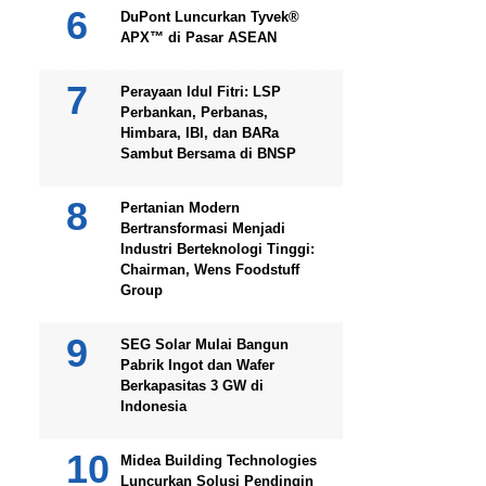
DuPont Luncurkan Tyvek®
APX™ di Pasar ASEAN
Perayaan Idul Fitri: LSP
Perbankan, Perbanas,
Himbara, IBI, dan BARa
Sambut Bersama di BNSP
Pertanian Modern
Bertransformasi Menjadi
Industri Berteknologi Tinggi:
Chairman, Wens Foodstuff
Group
SEG Solar Mulai Bangun
Pabrik Ingot dan Wafer
Berkapasitas 3 GW di
Indonesia
Midea Building Technologies
Luncurkan Solusi Pendingin