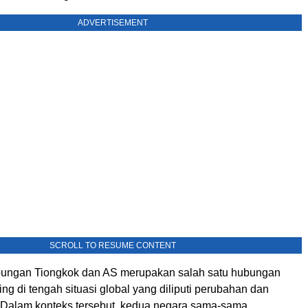
ADVERTISEMENT
SCROLL TO RESUME CONTENT
bungan Tiongkok dan AS merupakan salah satu hubungan
ting di tengah situasi global yang diliputi perubahan dan
. Dalam konteks tersebut, kedua negara sama-sama