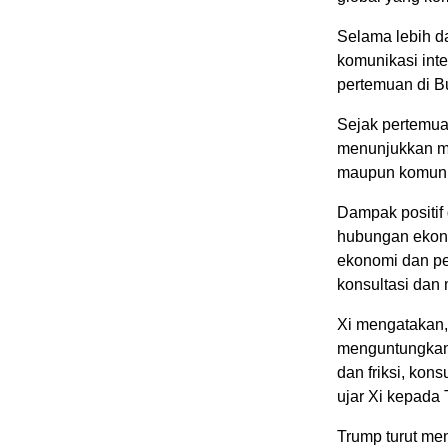
Selama lebih da
komunikasi int
pertemuan di Bu
Sejak pertemuan
menunjukkan mo
maupun komunit
Dampak positif 
hubungan ekono
ekonomi dan pe
konsultasi dan
Xi mengatakan,
menguntungkan 
dan friksi, kons
ujar Xi kepada
Trump turut me