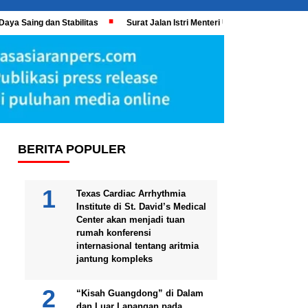
Daya Saing dan Stabilitas
Surat Jalan Istri Menteri UMKM Meledak, KPK 
BERITA POPULER
Texas Cardiac Arrhythmia
Institute di St. David’s Medical
Center akan menjadi tuan
rumah konferensi
internasional tentang aritmia
jantung kompleks
“Kisah Guangdong” di Dalam
dan Luar Lapangan pada