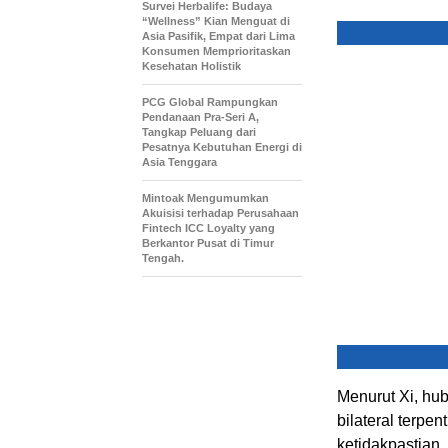
Survei Herbalife: Budaya
“Wellness” Kian Menguat di
Asia Pasifik, Empat dari Lima
Konsumen Memprioritaskan
Kesehatan Holistik
PCG Global Rampungkan
Pendanaan Pra-Seri A,
Tangkap Peluang dari
Pesatnya Kebutuhan Energi di
Asia Tenggara
Mintoak Mengumumkan
Akuisisi terhadap Perusahaan
Fintech ICC Loyalty yang
Berkantor Pusat di Timur
Tengah.
Menurut Xi, hu
bilateral terpen
ketidakpastian