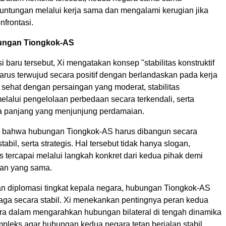
ntungan melalui kerja sama dan mengalami kerugian jika
nfrontasi.
bungan Tiongkok-AS
i baru tersebut, Xi mengatakan konsep "stabilitas konstruktif
harus terwujud secara positif dengan berlandaskan pada kerja
s sehat dengan persaingan yang moderat, stabilitas
elalui pengelolaan perbedaan secara terkendali, serta
gka panjang yang menjunjung perdamaian.
 bahwa hubungan Tiongkok-AS harus dibangun secara
stabil, serta strategis. Hal tersebut tidak hanya slogan,
 tercapai melalui langkah konkret dari kedua pihak demi
an yang sama.
n diplomasi tingkat kepala negara, hubungan Tiongkok-AS
erjaga secara stabil. Xi menekankan pentingnya peran kedua
a dalam mengarahkan hubungan bilateral di tengah dinamika
pleks agar hubungan kedua negara tetap berjalan stabil.