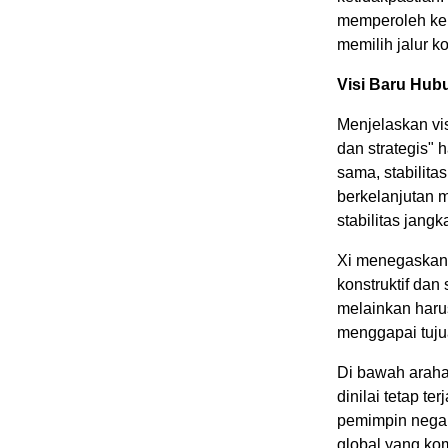
memperoleh keu
memilih jalur ko
Visi Baru Hu
Menjelaskan vis
dan strategis" 
sama, stabilita
berkelanjutan m
stabilitas jan
Xi menegaskan
konstruktif dan 
melainkan harus
menggapai tuju
Di bawah araha
dinilai tetap t
pemimpin negar
global yang kom